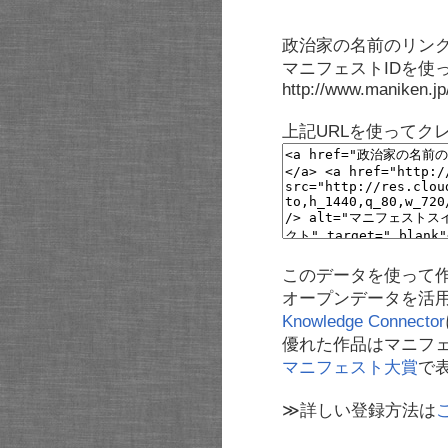
政治家の名前のリンク
マニフェストIDを使
http://www.maniken.j
上記URLを使ってク
このデータを使って
オープンデータを活
Knowledge Connector
優れた作品はマニフ
マニフェスト大賞
で
≫詳しい登録方法は