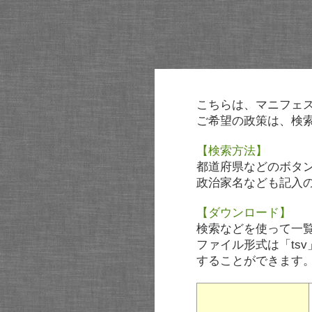
こちらは、マニフェ
ご希望の政策は、検
【検索方法】
都道府県などのボタ
政治家名なども記入
【ダウンロード】
検索などを使って一
ファイル形式は「tsv
することができます