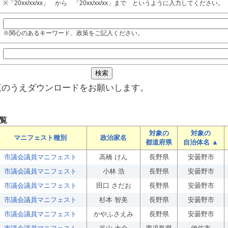
※「20xx/xx/xx」 から 「20xx/xx/xx」まで というように入力してください。
※関心のあるキーワード、政策をご記入ください。
覧のうえダウンロードをお願いします。
覧
対象の
対象の
マニフェスト種別
政治家名
都道府県
自治体名 ▲
市議会議員マニフェスト
高橋 けん
長野県
安曇野市
市議会議員マニフェスト
小林 浩
長野県
安曇野市
市議会議員マニフェスト
田口 さだお
長野県
安曇野市
市議会議員マニフェスト
杉本 智美
長野県
安曇野市
市議会議員マニフェスト
かやふさえみ
長野県
安曇野市