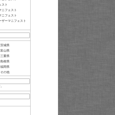
ェスト
マニフェスト
マニフェスト
ーザーマニフェスト
茨城県
富山県
三重県
島根県
福岡県
その他
す。