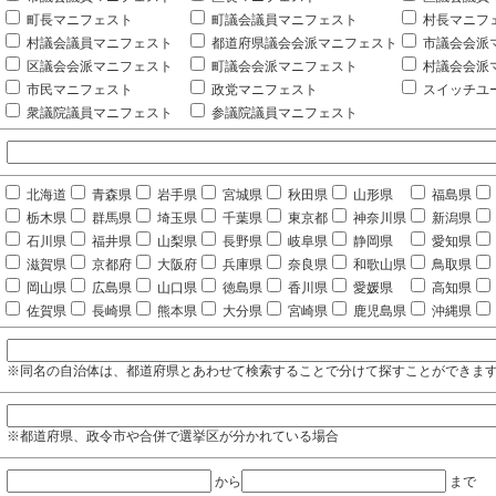
町長マニフェスト
町議会議員マニフェスト
村長マニフ
村議会議員マニフェスト
都道府県議会会派マニフェスト
市議会会派
区議会会派マニフェスト
町議会会派マニフェスト
村議会会派
市民マニフェスト
政党マニフェスト
スイッチユ
衆議院議員マニフェスト
参議院議員マニフェスト
北海道
青森県
岩手県
宮城県
秋田県
山形県
福島県
栃木県
群馬県
埼玉県
千葉県
東京都
神奈川県
新潟県
石川県
福井県
山梨県
長野県
岐阜県
静岡県
愛知県
滋賀県
京都府
大阪府
兵庫県
奈良県
和歌山県
鳥取県
岡山県
広島県
山口県
徳島県
香川県
愛媛県
高知県
佐賀県
長崎県
熊本県
大分県
宮崎県
鹿児島県
沖縄県
※同名の自治体は、都道府県とあわせて検索することで分けて探すことができま
※都道府県、政令市や合併で選挙区が分かれている場合
から
まで