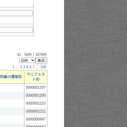
41
-
50
件 /
1078
件
1
...
3
4
5
6
7
...
108
マニフェス
対象の選挙区
トID
0000001207
0000001209
0000001210
0000001211
0000000947