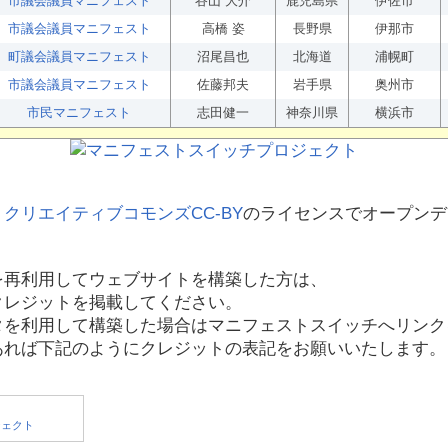
市議会議員マニフェスト
谷山 大介
鹿児島県
伊佐市
市議会議員マニフェスト
高橋 姿
長野県
伊那市
町議会議員マニフェスト
沼尾昌也
北海道
浦幌町
市議会議員マニフェスト
佐藤邦夫
岩手県
奥州市
市民マニフェスト
志田健一
神奈川県
横浜市
、
クリエイティブコモンズCC-BY
のライセンスでオープンデ
を再利用してウェブサイトを構築した方は、
クレジットを掲載してください。
タを利用して構築した場合はマニフェストスイッチへリンク
あれば下記のようにクレジットの表記をお願いいたします。