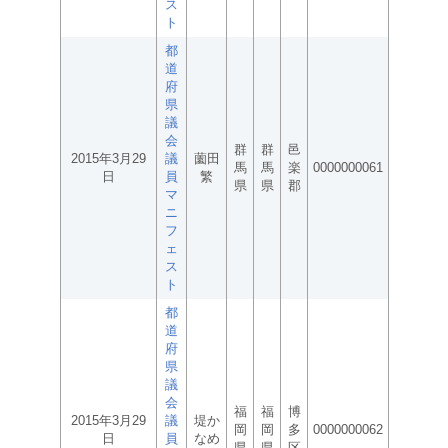
ス
ト
都
道
府
県
議
会
群
群
邑
2015年3月29
議
薗田
馬
馬
楽
0000000061
日
員
繁
県
県
郡
マ
ニ
フ
ェ
ス
ト
都
道
府
県
議
会
福
福
博
2015年3月29
議
堤か
岡
岡
多
0000000062
日
員
なめ
県
県
区