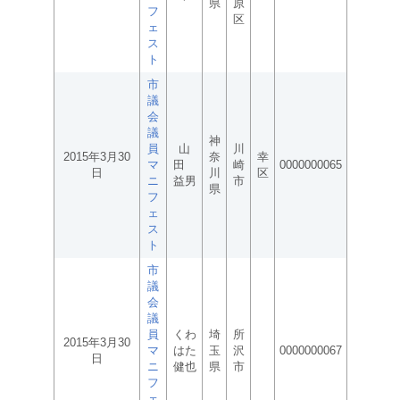
県
原
フ
区
ェ
ス
ト
市
議
会
議
神
員
山
川
2015年3月30
奈
幸
マ
田
崎
0000000065
日
川
区
ニ
益男
市
県
フ
ェ
ス
ト
市
議
会
議
員
くわ
埼
所
2015年3月30
マ
はた
玉
沢
0000000067
日
ニ
健也
県
市
フ
ェ