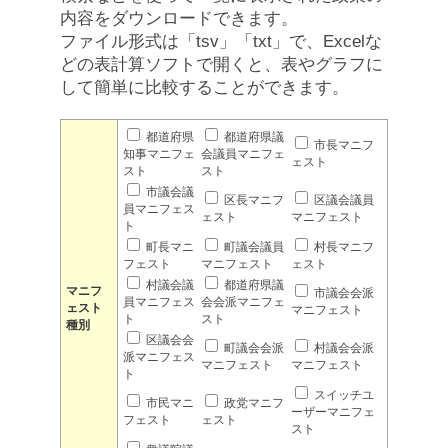
内容をダウンロードできます。
ファイル形式は「tsv」「txt」で、Excelな
どの表計算ソフトで開くと、表やグラフに
して簡単に比較することができます。
都道府県
都道府県議
市長マニフ
知事マニフェ
会議員マニフェ
ェスト
スト
スト
市議会議
区長マニフ
区議会議員
員マニフェス
ェスト
マニフェスト
ト
町長マニ
町議会議員
村長マニフ
フェスト
マニフェスト
ェスト
村議会議
都道府県議
マニフ
市議会会派
員マニフェス
会会派マニフェ
ェスト
マニフェスト
ト
スト
種別
区議会会
町議会会派
村議会会派
派マニフェス
マニフェスト
マニフェスト
ト
スイッチユ
市民マニ
政党マニフ
ーザーマニフェ
フェスト
ェスト
スト