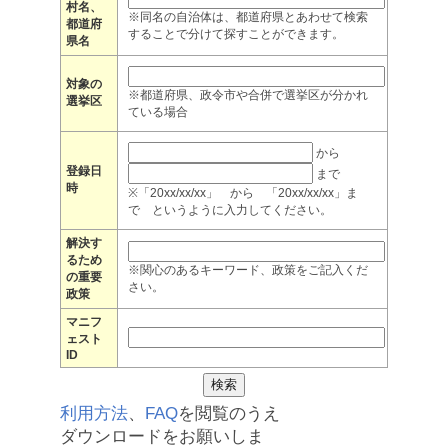
村名、
※同名の自治体は、都道府県とあわせて検索
都道府
することで分けて探すことができます。
県名
対象の
※都道府県、政令市や合併で選挙区が分かれ
選挙区
ている場合
から
登録日
まで
時
※「20xx/xx/xx」 から 「20xx/xx/xx」ま
で というように入力してください。
解決す
るため
※関心のあるキーワード、政策をご記入くだ
の重要
さい。
政策
マニフ
ェスト
ID
利用方法
、
FAQ
を閲覧のうえ
ダウンロードをお願いしま