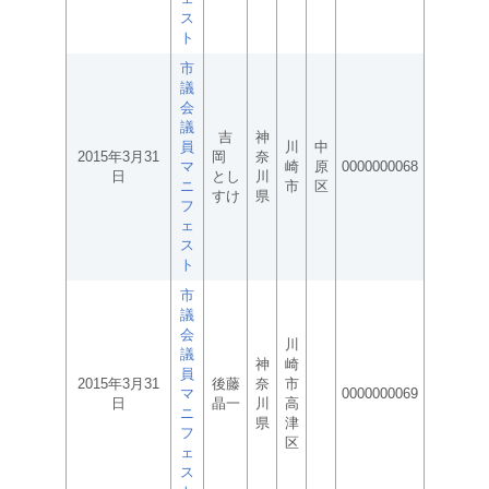
ス
ト
市
議
会
議
吉
神
員
川
中
2015年3月31
岡
奈
マ
崎
原
0000000068
日
とし
川
ニ
市
区
すけ
県
フ
ェ
ス
ト
市
議
会
川
議
神
崎
員
2015年3月31
後藤
奈
市
マ
0000000069
日
晶一
川
高
ニ
県
津
フ
区
ェ
ス