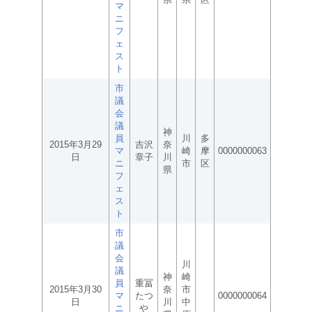
マ
ニ
フ
ェ
ス
ト
市
議
会
議
神
員
川
多
2015年3月29
吉沢
奈
マ
崎
摩
0000000063
日
章子
川
ニ
市
区
県
フ
ェ
ス
ト
市
議
会
川
議
神
崎
員
重冨
2015年3月30
奈
市
マ
たつ
0000000064
日
川
中
ニ
や