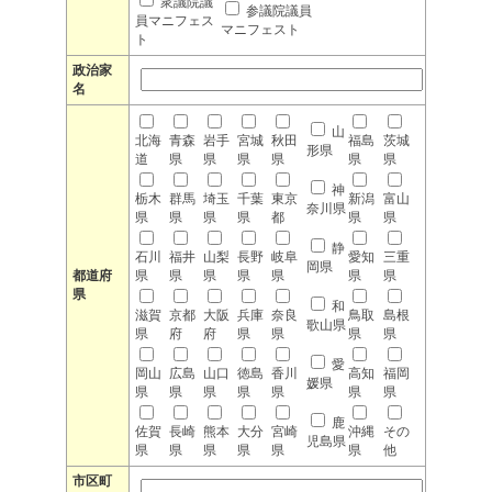
衆議院議
参議院議員
員マニフェス
マニフェスト
ト
政治家
名
山
北海
青森
岩手
宮城
秋田
福島
茨城
形県
道
県
県
県
県
県
県
神
栃木
群馬
埼玉
千葉
東京
新潟
富山
奈川県
県
県
県
県
都
県
県
静
石川
福井
山梨
長野
岐阜
愛知
三重
岡県
都道府
県
県
県
県
県
県
県
県
和
滋賀
京都
大阪
兵庫
奈良
鳥取
島根
歌山県
県
府
府
県
県
県
県
愛
岡山
広島
山口
徳島
香川
高知
福岡
媛県
県
県
県
県
県
県
県
鹿
佐賀
長崎
熊本
大分
宮崎
沖縄
その
児島県
県
県
県
県
県
県
他
市区町