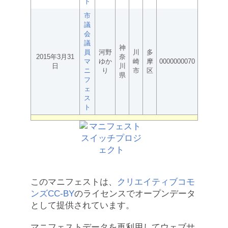
ト
市
議
会
議
神
員
河野
川
多
2015年3月31
奈
マ
ゆか
崎
摩
0000000070
日
川
ニ
り
市
区
県
フ
ェ
ス
ト
このマニフェストは、
クリエイティブコモ
ンズCC-BY
のライセンスでオープンデータ
として提供されています。
マニフェストデータを再利用してウェブサ