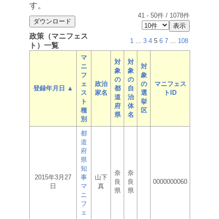
す。
41
-
50
件 /
1078
件
政策（マニフェス
1
...
3
4
5
6
7
...
108
ト）一覧
マ
対
対
ニ
対
象
象
フ
象
の
の
ェ
政治
の
マニフェス
登録年月日 ▲
都
自
ス
家名
選
トID
道
治
ト
挙
府
体
種
区
県
名
別
都
道
府
県
知
奈
奈
2015年3月27
事
山下
良
良
0000000060
日
マ
真
県
県
ニ
フ
ェ