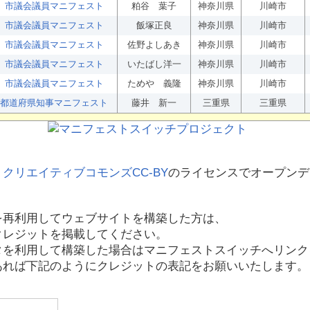
市議会議員マニフェスト
粕谷 葉子
神奈川県
川崎市
市議会議員マニフェスト
飯塚正良
神奈川県
川崎市
市議会議員マニフェスト
佐野よしあき
神奈川県
川崎市
市議会議員マニフェスト
いたばし洋一
神奈川県
川崎市
市議会議員マニフェスト
ためや 義隆
神奈川県
川崎市
都道府県知事マニフェスト
藤井 新一
三重県
三重県
、
クリエイティブコモンズCC-BY
のライセンスでオープンデ
を再利用してウェブサイトを構築した方は、
クレジットを掲載してください。
タを利用して構築した場合はマニフェストスイッチへリンク
あれば下記のようにクレジットの表記をお願いいたします。