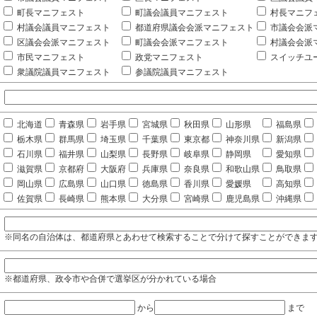
町長マニフェスト
町議会議員マニフェスト
村長マニフ
村議会議員マニフェスト
都道府県議会会派マニフェスト
市議会会派
区議会会派マニフェスト
町議会会派マニフェスト
村議会会派
市民マニフェスト
政党マニフェスト
スイッチユ
衆議院議員マニフェスト
参議院議員マニフェスト
北海道
青森県
岩手県
宮城県
秋田県
山形県
福島県
栃木県
群馬県
埼玉県
千葉県
東京都
神奈川県
新潟県
石川県
福井県
山梨県
長野県
岐阜県
静岡県
愛知県
滋賀県
京都府
大阪府
兵庫県
奈良県
和歌山県
鳥取県
岡山県
広島県
山口県
徳島県
香川県
愛媛県
高知県
佐賀県
長崎県
熊本県
大分県
宮崎県
鹿児島県
沖縄県
※同名の自治体は、都道府県とあわせて検索することで分けて探すことができま
※都道府県、政令市や合併で選挙区が分かれている場合
から
まで