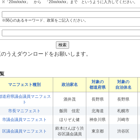
※「20xx/xx/xx」 から 「20xx/xx/xx」まで というように入力してください。
※関心のあるキーワード、政策をご記入ください。
覧のうえダウンロードをお願いします。
覧
対象の
対象の
マニフェスト種別
政治家名
都道府県
自治体名
都道府県議会議員マニフェス
酒井茂
長野県
長野県
ト
市長マニフェスト
飯田 佳宏
北海道
札幌市
市議会議員マニフェスト
ほりぞえ健
神奈川県
川崎市
鈴木けんぽう渋
区議会議員マニフェスト
東京都
渋谷区
谷区議会議員