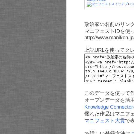
政治家の名前のリンク
マニフェストIDを使
http://www.maniken.j
上記URLを使ってク
このデータを使って
オープンデータを活
Knowledge Connector
優れた作品はマニフ
マニフェスト大賞
で
≫詳しい登録方法は