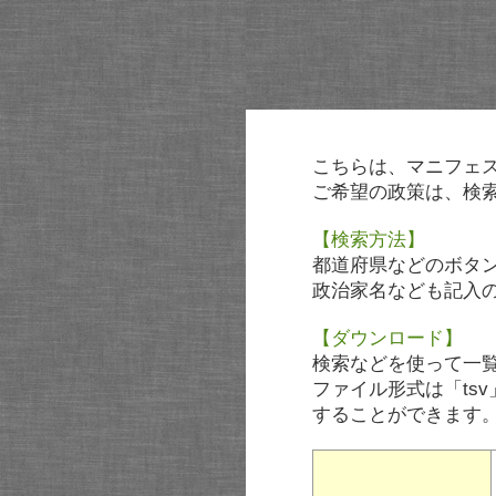
こちらは、マニフェ
ご希望の政策は、検
【検索方法】
都道府県などのボタ
政治家名なども記入
【ダウンロード】
検索などを使って一
ファイル形式は「tsv
することができます