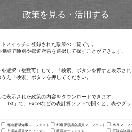
政策を見る・活用する
ストスイッチに登録された政策の一覧です。
索機能で種別や都道府県を選択して探すことができます。
ンを選択（複数可）して、「検索」ボタンを押すと表示され
のうえ「検索」ボタンを押してください。
覧に表示された政策の内容をダウンロードできます。
」「txt」で、Excelなどの表計算ソフトで開くと、表や
。
都道府県知事マニフェスト
都道府県議会議員マニフェスト
市長マニフ
市議会議員マニフェスト
区長マニフェスト
区議会議員