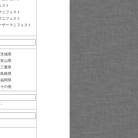
ェスト
マニフェスト
マニフェスト
ーザーマニフェスト
茨城県
富山県
三重県
島根県
福岡県
その他
す。