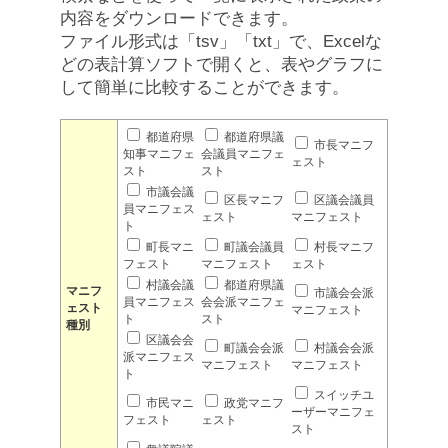
内容をダウンロードできます。
ファイル形式は「tsv」「txt」で、Excelな
どの表計算ソフトで開くと、表やグラフに
して簡単に比較することができます。
都道府県
都道府県議
市長マニフ
知事マニフェ
会議員マニフェ
ェスト
スト
スト
市議会議
区長マニフ
区議会議員
員マニフェス
ェスト
マニフェスト
ト
町長マニ
町議会議員
村長マニフ
フェスト
マニフェスト
ェスト
村議会議
都道府県議
マニフ
市議会会派
員マニフェス
会会派マニフェ
ェスト
マニフェスト
ト
スト
種別
区議会会
町議会会派
村議会会派
派マニフェス
マニフェスト
マニフェスト
ト
スイッチユ
市民マニ
政党マニフ
ーザーマニフェ
フェスト
ェスト
スト