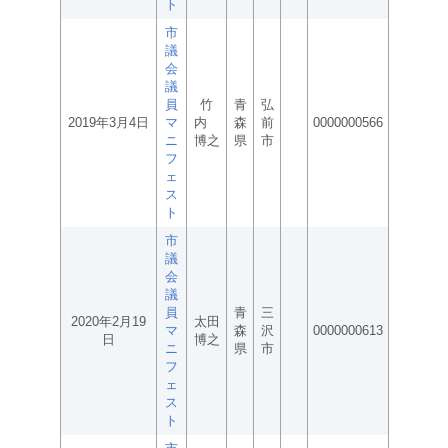
ト
市
議
会
議
員
竹
青
弘
2019年3月4日
マ
内
森
前
0000000566
ニ
博之
県
市
フ
ェ
ス
ト
市
議
会
議
員
青
三
2020年2月19
太田
マ
森
沢
0000000613
日
博之
ニ
県
市
フ
ェ
ス
ト