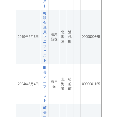
ス
ト
町
議
会
議
員
北
浦
沼尾
2019年2月6日
マ
海
幌
0000000565
昌也
ニ
道
町
フ
ェ
ス
ト
町
長
マ
北
松
ニ
石戸
2024年3月4日
海
前
0000001155
フ
保
道
町
ェ
ス
ト
町
長