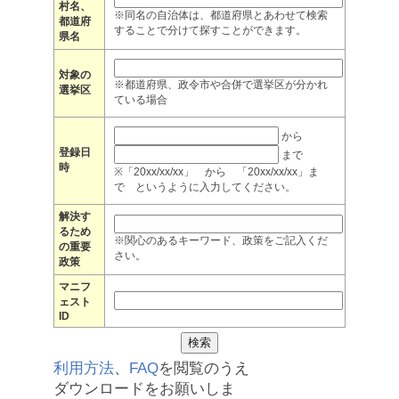
村名、
※同名の自治体は、都道府県とあわせて検索
都道府
することで分けて探すことができます。
県名
対象の
※都道府県、政令市や合併で選挙区が分かれ
選挙区
ている場合
から
登録日
まで
時
※「20xx/xx/xx」 から 「20xx/xx/xx」ま
で というように入力してください。
解決す
るため
※関心のあるキーワード、政策をご記入くだ
の重要
さい。
政策
マニフ
ェスト
ID
利用方法
、
FAQ
を閲覧のうえ
ダウンロードをお願いしま