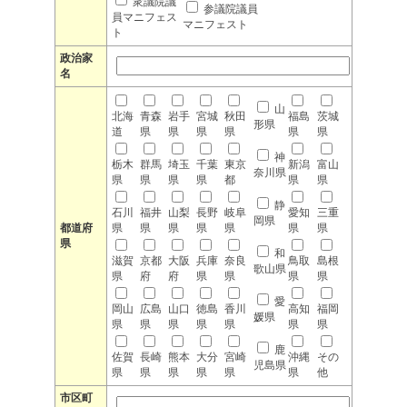
衆議院議
参議院議員
員マニフェス
マニフェスト
ト
政治家
名
山
北海
青森
岩手
宮城
秋田
福島
茨城
形県
道
県
県
県
県
県
県
神
栃木
群馬
埼玉
千葉
東京
新潟
富山
奈川県
県
県
県
県
都
県
県
静
石川
福井
山梨
長野
岐阜
愛知
三重
岡県
都道府
県
県
県
県
県
県
県
県
和
滋賀
京都
大阪
兵庫
奈良
鳥取
島根
歌山県
県
府
府
県
県
県
県
愛
岡山
広島
山口
徳島
香川
高知
福岡
媛県
県
県
県
県
県
県
県
鹿
佐賀
長崎
熊本
大分
宮崎
沖縄
その
児島県
県
県
県
県
県
県
他
市区町