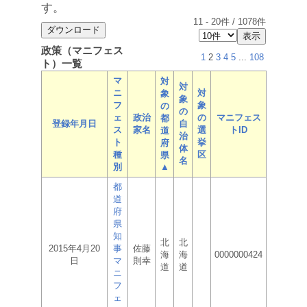
す。
11
-
20
件 /
1078
件
政策（マニフェス
1
2
3
4
5
...
108
ト）一覧
マ
対
対
ニ
対
象
象
フ
象
の
の
ェ
政治
の
マニフェス
都
登録年月日
自
ス
家名
選
トID
道
治
ト
挙
府
体
種
区
県
名
別
▲
都
道
府
県
知
北
北
2015年4月20
事
佐藤
海
海
0000000424
日
マ
則幸
道
道
ニ
フ
ェ