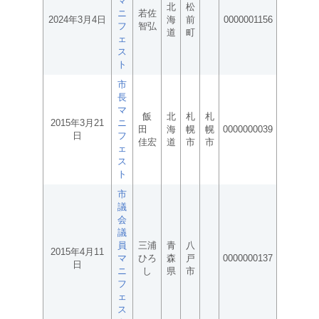
マ
北
松
ニ
若佐
2024年3月4日
海
前
0000001156
フ
智弘
道
町
ェ
ス
ト
市
長
マ
飯
北
札
札
2015年3月21
ニ
田
海
幌
幌
0000000039
日
フ
佳宏
道
市
市
ェ
ス
ト
市
議
会
議
員
三浦
青
八
2015年4月11
マ
ひろ
森
戸
0000000137
日
ニ
し
県
市
フ
ェ
ス