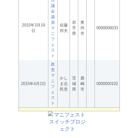
市
議
会
議
員
岩
奥
2015年3月19
佐藤
マ
手
州
0000000033
日
邦夫
ニ
県
市
フ
ェ
ス
ト
政
党
マ
かし
茨
鹿
ニ
2015年4月2日
ま志
城
嶋
0000000102
フ
民党
県
市
ェ
ス
ト