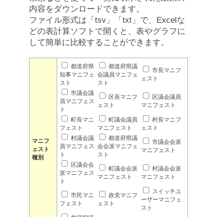
内容をダウンロードできます。
ファイル形式は「tsv」「txt」で、Excelな
どの表計算ソフトで開くと、表やグラフに
して簡単に比較することができます。
都道府県
都道府県議
市長マニフ
知事マニフェ
会議員マニフェ
ェスト
スト
スト
市議会議
区長マニフ
区議会議員
員マニフェス
ェスト
マニフェスト
ト
町長マニ
町議会議員
村長マニフ
フェスト
マニフェスト
ェスト
村議会議
都道府県議
マニフ
市議会会派
員マニフェス
会会派マニフェ
ェスト
マニフェスト
ト
スト
種別
区議会会
町議会会派
村議会会派
派マニフェス
マニフェスト
マニフェスト
ト
スイッチユ
市民マニ
政党マニフ
ーザーマニフェ
フェスト
ェスト
スト