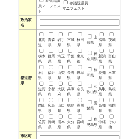
衆議院議
参議院議員
員マニフェス
マニフェスト
ト
政治家
名
山
北海
青森
岩手
宮城
秋田
福島
茨城
形県
道
県
県
県
県
県
県
神
栃木
群馬
埼玉
千葉
東京
新潟
富山
奈川県
県
県
県
県
都
県
県
静
石川
福井
山梨
長野
岐阜
愛知
三重
岡県
都道府
県
県
県
県
県
県
県
県
和
滋賀
京都
大阪
兵庫
奈良
鳥取
島根
歌山県
県
府
府
県
県
県
県
愛
岡山
広島
山口
徳島
香川
高知
福岡
媛県
県
県
県
県
県
県
県
鹿
佐賀
長崎
熊本
大分
宮崎
沖縄
その
児島県
県
県
県
県
県
県
他
市区町