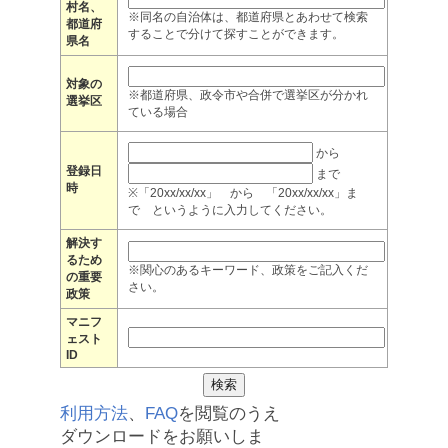
村名、
※同名の自治体は、都道府県とあわせて検索
都道府
することで分けて探すことができます。
県名
対象の
※都道府県、政令市や合併で選挙区が分かれ
選挙区
ている場合
から
登録日
まで
時
※「20xx/xx/xx」 から 「20xx/xx/xx」ま
で というように入力してください。
解決す
るため
※関心のあるキーワード、政策をご記入くだ
の重要
さい。
政策
マニフ
ェスト
ID
利用方法
、
FAQ
を閲覧のうえ
ダウンロードをお願いしま