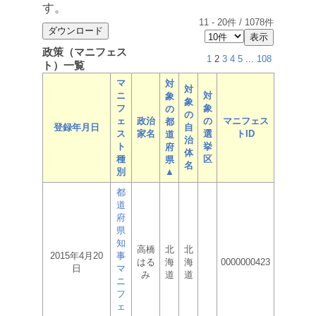
す。
11
-
20
件 /
1078
件
政策（マニフェス
1
2
3
4
5
...
108
ト）一覧
マ
対
対
ニ
対
象
象
フ
象
の
の
ェ
政治
の
マニフェス
都
登録年月日
自
ス
家名
選
トID
道
治
ト
挙
府
体
種
区
県
名
別
▲
都
道
府
県
知
高橋
北
北
2015年4月20
事
はる
海
海
0000000423
日
マ
み
道
道
ニ
フ
ェ