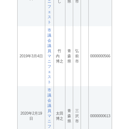
ニ
し
県
市
フ
ェ
ス
ト
市
議
会
議
員
竹
青
弘
2019年3月4日
マ
内
森
前
0000000566
ニ
博之
県
市
フ
ェ
ス
ト
市
議
会
議
員
青
三
2020年2月19
太田
マ
森
沢
0000000613
日
博之
ニ
県
市
フ