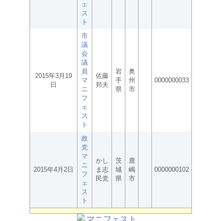
ェ
ス
ト
市
議
会
議
員
岩
奥
2015年3月19
佐藤
マ
手
州
0000000033
日
邦夫
ニ
県
市
フ
ェ
ス
ト
政
党
マ
かし
茨
鹿
ニ
2015年4月2日
ま志
城
嶋
0000000102
フ
民党
県
市
ェ
ス
ト