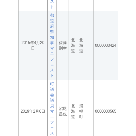
ス
ト
都
道
府
県
知
北
北
2015年4月20
事
佐藤
海
海
0000000424
日
マ
則幸
道
道
ニ
フ
ェ
ス
ト
町
議
会
議
員
北
浦
沼尾
2019年2月6日
マ
海
幌
0000000565
昌也
ニ
道
町
フ
ェ
ス