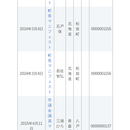
ト
町
長
マ
北
松
ニ
石戸
2024年3月4日
海
前
0000001155
フ
保
道
町
ェ
ス
ト
町
長
マ
北
松
ニ
若佐
2024年3月4日
海
前
0000001156
フ
智弘
道
町
ェ
ス
ト
市
議
会
議
員
三浦
青
八
2015年4月11
マ
ひろ
森
戸
0000000137
日