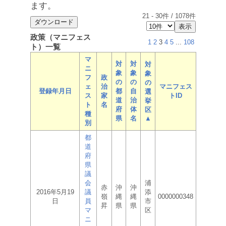
ます。
21
-
30
件 /
1078
件
政策（マニフェス
1
2
3
4
5
...
108
ト）一覧
マ
対
対
対
ニ
象
象
象
フ
政
の
の
の
ェ
治
マニフェス
登録年月日
都
自
選
ス
家
トID
道
治
挙
ト
名
府
体
区
種
県
名
▲
別
都
道
府
県
議
会
浦
赤
沖
沖
2016年5月19
議
添
嶺
縄
縄
0000000348
日
員
市
昇
県
県
マ
区
ニ