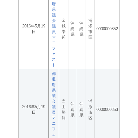
府
県
議
会
金
浦
沖
沖
2016年5月19
議
城
添
縄
縄
0000000352
日
員
泰
市
県
県
マ
邦
区
ニ
フ
ェ
ス
ト
都
道
府
県
議
会
当
浦
沖
沖
2016年5月19
議
山
添
縄
縄
0000000353
日
員
勝
市
県
県
マ
利
区
ニ
フ
ェ