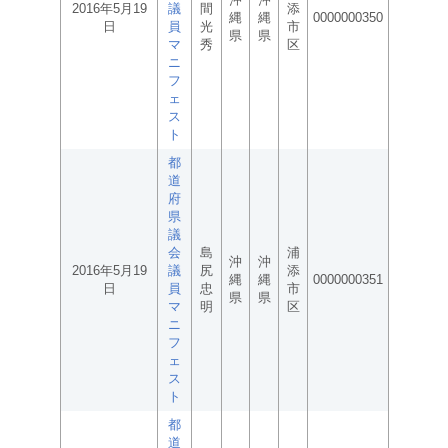
2016年5月19
議
間
添
縄
縄
0000000350
日
員
光
市
県
県
マ
秀
区
ニ
フ
ェ
ス
ト
都
道
府
県
議
会
島
浦
沖
沖
2016年5月19
議
尻
添
縄
縄
0000000351
日
員
忠
市
県
県
マ
明
区
ニ
フ
ェ
ス
ト
都
道