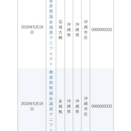
道
府
県
議
会
花
沖
沖
沖
2016年5月19
議
城
縄
縄
縄
0000000332
日
員
大
市
県
県
マ
輔
区
ニ
フ
ェ
ス
ト
都
道
府
県
議
会
沖
金
沖
沖
2016年5月19
議
縄
城
縄
縄
0000000333
日
員
市
勉
県
県
マ
区
ニ
フ
ェ