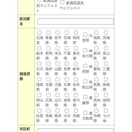
衆議院議
参議院議員
員マニフェス
マニフェスト
ト
政治家
名
山
北海
青森
岩手
宮城
秋田
福島
茨城
形県
道
県
県
県
県
県
県
神
栃木
群馬
埼玉
千葉
東京
新潟
富山
奈川県
県
県
県
県
都
県
県
静
石川
福井
山梨
長野
岐阜
愛知
三重
岡県
都道府
県
県
県
県
県
県
県
県
和
滋賀
京都
大阪
兵庫
奈良
鳥取
島根
歌山県
県
府
府
県
県
県
県
愛
岡山
広島
山口
徳島
香川
高知
福岡
媛県
県
県
県
県
県
県
県
鹿
佐賀
長崎
熊本
大分
宮崎
沖縄
その
児島県
県
県
県
県
県
県
他
市区町