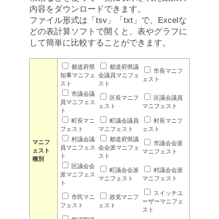
内容をダウンロードできます。
ファイル形式は「tsv」「txt」で、Excelな
どの表計算ソフトで開くと、表やグラフに
して簡単に比較することができます。
都道府県
都道府県議
市長マニフ
知事マニフェ
会議員マニフェ
ェスト
スト
スト
市議会議
区長マニフ
区議会議員
員マニフェス
ェスト
マニフェスト
ト
町長マニ
町議会議員
村長マニフ
フェスト
マニフェスト
ェスト
村議会議
都道府県議
マニフ
市議会会派
員マニフェス
会会派マニフェ
ェスト
マニフェスト
ト
スト
種別
区議会会
町議会会派
村議会会派
派マニフェス
マニフェスト
マニフェスト
ト
スイッチユ
市民マニ
政党マニフ
ーザーマニフェ
フェスト
ェスト
スト