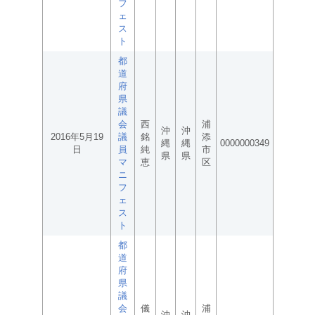
フ
ェ
ス
ト
都
道
府
県
議
会
西
浦
沖
沖
2016年5月19
議
銘
添
縄
縄
0000000349
日
員
純
市
県
県
マ
恵
区
ニ
フ
ェ
ス
ト
都
道
府
県
議
会
儀
浦
沖
沖