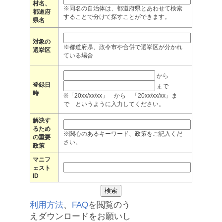
村名、
※同名の自治体は、都道府県とあわせて検索
都道府
することで分けて探すことができます。
県名
対象の
※都道府県、政令市や合併で選挙区が分かれ
選挙区
ている場合
から
登録日
まで
時
※「20xx/xx/xx」 から 「20xx/xx/xx」ま
で というように入力してください。
解決す
るため
※関心のあるキーワード、政策をご記入くだ
の重要
さい。
政策
マニフ
ェスト
ID
利用方法
、
FAQ
を閲覧のう
えダウンロードをお願いし