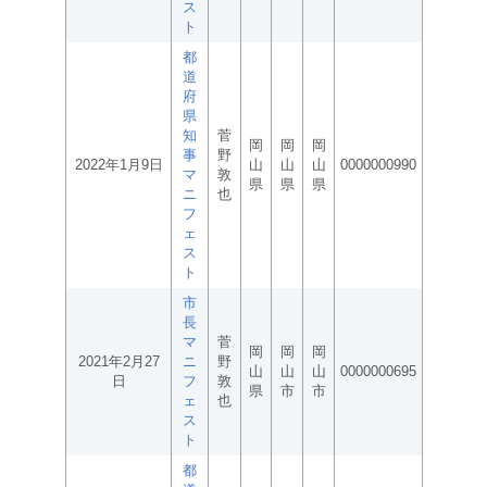
ス
ト
都
道
府
県
知
菅
岡
岡
岡
事
野
2022年1月9日
山
山
山
0000000990
マ
敦
県
県
県
ニ
也
フ
ェ
ス
ト
市
長
マ
菅
岡
岡
岡
2021年2月27
ニ
野
山
山
山
0000000695
日
フ
敦
県
市
市
ェ
也
ス
ト
都