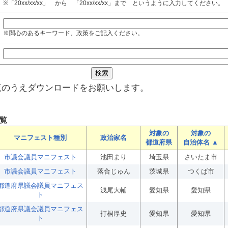
※「20xx/xx/xx」 から 「20xx/xx/xx」まで というように入力してください。
※関心のあるキーワード、政策をご記入ください。
覧のうえダウンロードをお願いします。
覧
対象の
対象の
マニフェスト種別
政治家名
都道府県
自治体名 ▲
市議会議員マニフェスト
池田まり
埼玉県
さいたま市
市議会議員マニフェスト
落合じゅん
茨城県
つくば市
都道府県議会議員マニフェス
浅尾大輔
愛知県
愛知県
ト
都道府県議会議員マニフェス
打桐厚史
愛知県
愛知県
ト