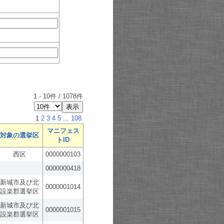
1
-
10
件 /
1078
件
1
2
3
4
5
...
108
マニフェス
対象の選挙区
トID
西区
0000000103
0000000418
新城市及び北
0000001014
設楽郡選挙区
新城市及び北
0000001015
設楽郡選挙区