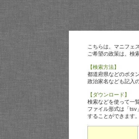
こちらは、マニフェ
ご希望の政策は、検
【検索方法】
都道府県などのボタ
政治家名なども記入
【ダウンロード】
検索などを使って一
ファイル形式は「tsv
することができます