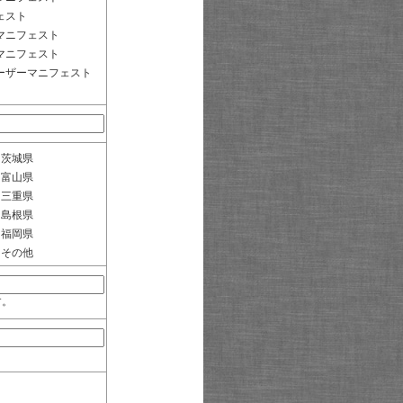
ェスト
マニフェスト
マニフェスト
ーザーマニフェスト
茨城県
富山県
三重県
島根県
福岡県
その他
す。