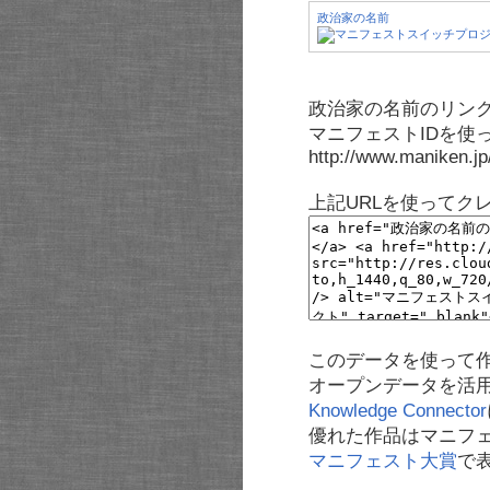
政治家の名前
政治家の名前のリンク
マニフェストIDを使
http://www.maniken.j
上記URLを使ってク
このデータを使って
オープンデータを活
Knowledge Connector
優れた作品はマニフ
マニフェスト大賞
で