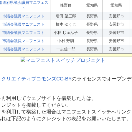
都道府県議会議員マニフェス
峰野修
愛知県
愛知県
ト
市議会議員マニフェスト
増田 望三郎
長野県
安曇野市
市議会議員マニフェスト
橋本 ゆうじ
長野県
安曇野市
市議会議員マニフェスト
小林 じゅん子
長野県
安曇野市
市議会議員マニフェスト
中村 芳朗
長野県
安曇野市
市議会議員マニフェスト
一志信一郎
長野県
安曇野市
、
クリエイティブコモンズCC-BY
のライセンスでオープンデ
を再利用してウェブサイトを構築した方は、
クレジットを掲載してください。
タを利用して構築した場合はマニフェストスイッチへリンク
あれば下記のようにクレジットの表記をお願いいたします。