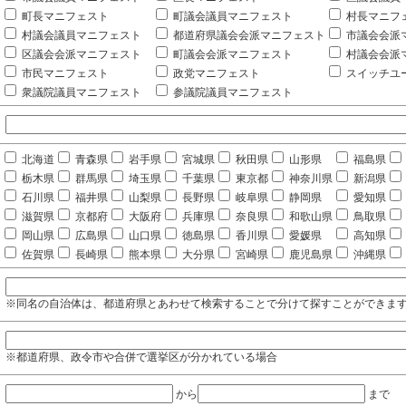
町長マニフェスト
町議会議員マニフェスト
村長マニフ
村議会議員マニフェスト
都道府県議会会派マニフェスト
市議会会派
区議会会派マニフェスト
町議会会派マニフェスト
村議会会派
市民マニフェスト
政党マニフェスト
スイッチユ
衆議院議員マニフェスト
参議院議員マニフェスト
北海道
青森県
岩手県
宮城県
秋田県
山形県
福島県
栃木県
群馬県
埼玉県
千葉県
東京都
神奈川県
新潟県
石川県
福井県
山梨県
長野県
岐阜県
静岡県
愛知県
滋賀県
京都府
大阪府
兵庫県
奈良県
和歌山県
鳥取県
岡山県
広島県
山口県
徳島県
香川県
愛媛県
高知県
佐賀県
長崎県
熊本県
大分県
宮崎県
鹿児島県
沖縄県
※同名の自治体は、都道府県とあわせて検索することで分けて探すことができま
※都道府県、政令市や合併で選挙区が分かれている場合
から
まで