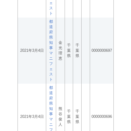
ェ
ス
ト
都
道
府
県
知
金
千
千
事
光
2021年3月4日
葉
葉
0000000697
マ
理
県
県
ニ
恵
フ
ェ
ス
ト
都
道
府
県
知
熊
千
千
事
谷
2021年3月4日
葉
葉
0000000696
マ
俊
県
県
ニ
人
フ