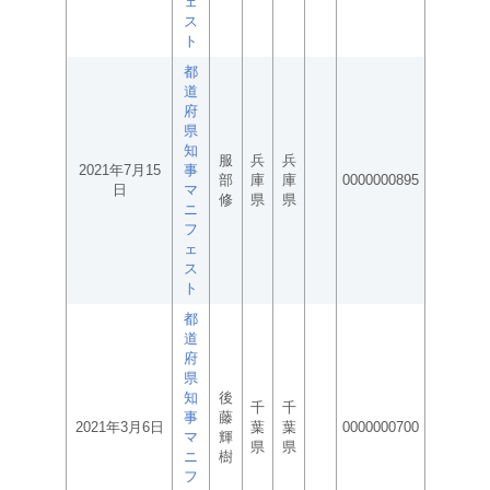
ェ
ス
ト
都
道
府
県
知
服
兵
兵
2021年7月15
事
部
庫
庫
0000000895
日
マ
修
県
県
ニ
フ
ェ
ス
ト
都
道
府
県
知
後
千
千
事
藤
2021年3月6日
葉
葉
0000000700
マ
輝
県
県
ニ
樹
フ