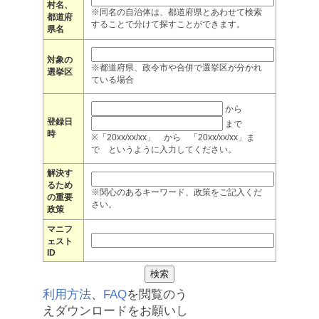
村名、
※同名の自治体は、都道府県とあわせて検索
都道府
することで分けて探すことができます。
県名
対象の
※都道府県、政令市や合併で選挙区が分かれ
選挙区
ている場合
から
登録日
まで
時
※「20xx/xx/xx」 から 「20xx/xx/xx」ま
で というように入力してください。
解決す
るため
※関心のあるキーワード、政策をご記入くだ
の重要
さい。
政策
マニフ
ェスト
ID
利用方法
、
FAQ
を閲覧のう
えダウンロードをお願いし