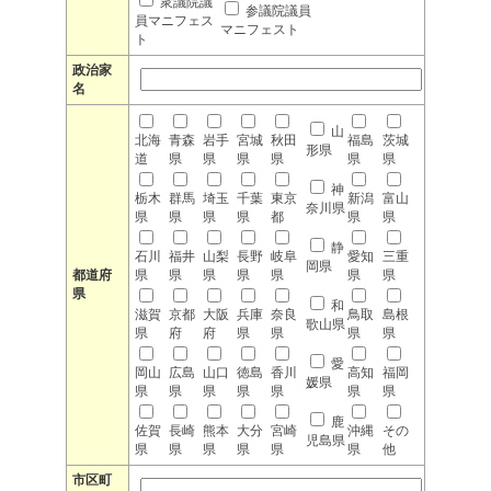
衆議院議
参議院議員
員マニフェス
マニフェスト
ト
政治家
名
山
北海
青森
岩手
宮城
秋田
福島
茨城
形県
道
県
県
県
県
県
県
神
栃木
群馬
埼玉
千葉
東京
新潟
富山
奈川県
県
県
県
県
都
県
県
静
石川
福井
山梨
長野
岐阜
愛知
三重
岡県
都道府
県
県
県
県
県
県
県
県
和
滋賀
京都
大阪
兵庫
奈良
鳥取
島根
歌山県
県
府
府
県
県
県
県
愛
岡山
広島
山口
徳島
香川
高知
福岡
媛県
県
県
県
県
県
県
県
鹿
佐賀
長崎
熊本
大分
宮崎
沖縄
その
児島県
県
県
県
県
県
県
他
市区町