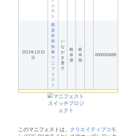
ェ
ス
ト
都
道
府
県
い
知
な
岐
岐
2021年1月10
事
が
阜
阜
0000000688
日
マ
き
県
県
ニ
豊
フ
子
ェ
ス
ト
このマニフェストは、
クリエイティブコモ