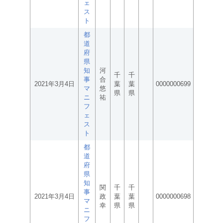
ェ
ス
ト
都
道
府
県
知
河
千
千
事
合
2021年3月4日
葉
葉
0000000699
マ
悠
県
県
ニ
祐
フ
ェ
ス
ト
都
道
府
県
知
関
千
千
事
2021年3月4日
政
葉
葉
0000000698
マ
幸
県
県
ニ
フ