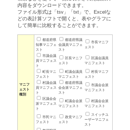
内容をダウンロードできます。
ファイル形式は「tsv」「txt」で、Excelな
どの表計算ソフトで開くと、表やグラフに
して簡単に比較することができます。
都道府県
都道府県議
市長マニフ
知事マニフェ
会議員マニフェ
ェスト
スト
スト
市議会議
区長マニフ
区議会議員
員マニフェス
ェスト
マニフェスト
ト
町長マニ
町議会議員
村長マニフ
フェスト
マニフェスト
ェスト
村議会議
都道府県議
マニフ
市議会会派
員マニフェス
会会派マニフェ
ェスト
マニフェスト
ト
スト
種別
区議会会
町議会会派
村議会会派
派マニフェス
マニフェスト
マニフェスト
ト
スイッチユ
市民マニ
政党マニフ
ーザーマニフェ
フェスト
ェスト
スト