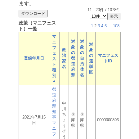
ます。
11
-
20
件 /
1078
件
政策（マニフェス
1
2
3
4
5
...
108
ト）一覧
マ
対
対
ニ
対
象
象
フ
政
象
の
の
ェ
治
の
マニフェス
登録年月日
都
自
ス
家
選
トID
道
治
ト
名
挙
府
体
種
区
県
名
別
▲
都
道
府
中
県
川
知
ち
兵
兵
2021年7月15
事
ょ
庫
庫
0000000896
日
マ
う
県
県
ニ
ぞ
フ
う