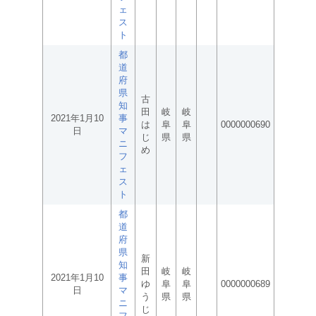
ェ
ス
ト
都
道
府
県
古
知
田
岐
岐
2021年1月10
事
は
阜
阜
0000000690
日
マ
じ
県
県
ニ
め
フ
ェ
ス
ト
都
道
府
県
新
知
田
岐
岐
2021年1月10
事
ゆ
阜
阜
0000000689
日
マ
う
県
県
ニ
じ
フ