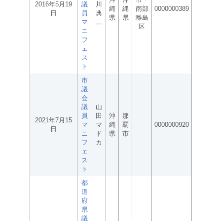
2016年5月19
議
川
縄
縄
南部
0000000389
日
員
典
県
県
離島
マ
二
区
ニ
フ
ェ
ス
ト
市
議
会
議
山
員
田
沖
那
2021年7月15
マ
マ
縄
覇
0000000920
日
ニ
ド
県
市
フ
カ
ェ
ス
ト
都
道
府
県
議