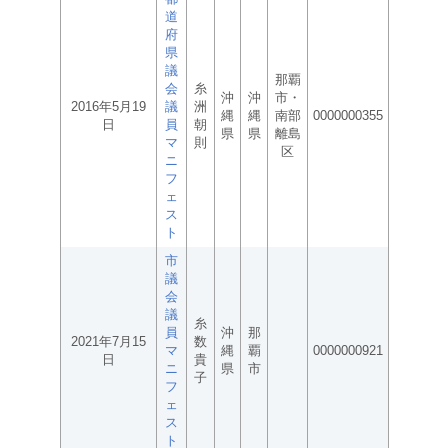
道
府
県
議
那覇
会
糸
沖
沖
市・
2016年5月19
議
洲
縄
縄
南部
0000000355
日
員
朝
県
県
離島
マ
則
区
ニ
フ
ェ
ス
ト
市
議
会
議
糸
員
沖
那
2021年7月15
数
マ
縄
覇
0000000921
日
貴
ニ
県
市
子
フ
ェ
ス
ト