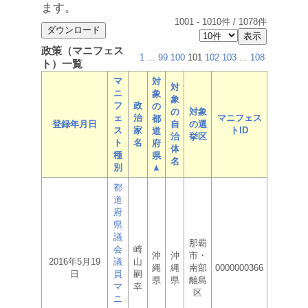
ます。
1001
-
1010
件 /
1078
件
政策（マニフェス
1
...
99
100
101
102
103
...
108
ト）一覧
マ
対
対
ニ
象
象
フ
政
の
の
対象
ェ
治
マニフェス
都
登録年月日
自
の選
ス
家
トID
道
治
挙区
ト
名
府
体
種
県
名
別
▲
都
道
府
県
議
那覇
会
崎
沖
沖
市・
2016年5月19
議
山
縄
縄
南部
0000000366
日
員
嗣
県
県
離島
マ
幸
区
ニ