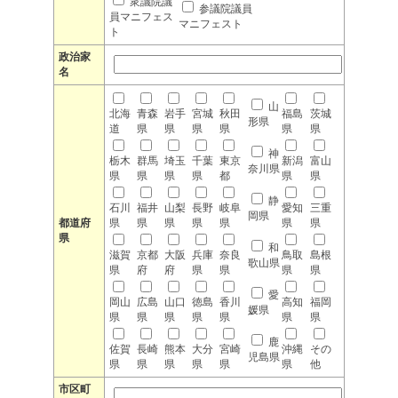
衆議院議
参議院議員
員マニフェス
マニフェスト
ト
政治家
名
山
北海
青森
岩手
宮城
秋田
福島
茨城
形県
道
県
県
県
県
県
県
神
栃木
群馬
埼玉
千葉
東京
新潟
富山
奈川県
県
県
県
県
都
県
県
静
石川
福井
山梨
長野
岐阜
愛知
三重
岡県
都道府
県
県
県
県
県
県
県
県
和
滋賀
京都
大阪
兵庫
奈良
鳥取
島根
歌山県
県
府
府
県
県
県
県
愛
岡山
広島
山口
徳島
香川
高知
福岡
媛県
県
県
県
県
県
県
県
鹿
佐賀
長崎
熊本
大分
宮崎
沖縄
その
児島県
県
県
県
県
県
県
他
市区町