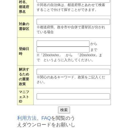
村名、
※同名の自治体は、都道府県とあわせて検索
都道府
することで分けて探すことができます。
県名
対象の
※都道府県、政令市や合併で選挙区が分かれ
選挙区
ている場合
から
登録日
まで
時
※「20xx/xx/xx」 から 「20xx/xx/xx」ま
で というように入力してください。
解決す
るため
※関心のあるキーワード、政策をご記入くだ
の重要
さい。
政策
マニフ
ェスト
ID
利用方法
、
FAQ
を閲覧のう
えダウンロードをお願いし