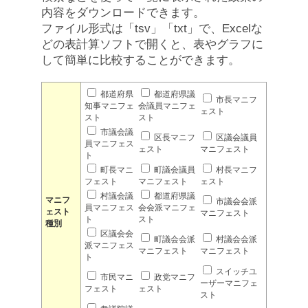
内容をダウンロードできます。
ファイル形式は「tsv」「txt」で、Excelな
どの表計算ソフトで開くと、表やグラフに
して簡単に比較することができます。
都道府県
都道府県議
市長マニフ
知事マニフェ
会議員マニフェ
ェスト
スト
スト
市議会議
区長マニフ
区議会議員
員マニフェス
ェスト
マニフェスト
ト
町長マニ
町議会議員
村長マニフ
フェスト
マニフェスト
ェスト
村議会議
都道府県議
マニフ
市議会会派
員マニフェス
会会派マニフェ
ェスト
マニフェスト
ト
スト
種別
区議会会
町議会会派
村議会会派
派マニフェス
マニフェスト
マニフェスト
ト
スイッチユ
市民マニ
政党マニフ
ーザーマニフェ
フェスト
ェスト
スト