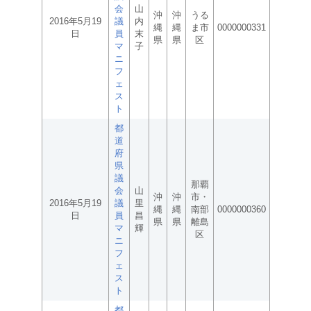
会
山
沖
沖
うる
2016年5月19
議
内
縄
縄
ま市
0000000331
日
員
末
県
県
区
マ
子
ニ
フ
ェ
ス
ト
都
道
府
県
議
那覇
会
山
沖
沖
市・
2016年5月19
議
里
縄
縄
南部
0000000360
日
員
昌
県
県
離島
マ
輝
区
ニ
フ
ェ
ス
ト
都