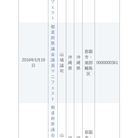
フ
ェ
ス
ト
都
道
府
県
議
那覇
会
山
沖
沖
市・
2016年5月19
議
城
縄
縄
南部
0000000361
日
員
誠
県
県
離島
マ
司
区
ニ
フ
ェ
ス
ト
都
道
府
県
議
那覇
会
山
沖
沖
市・