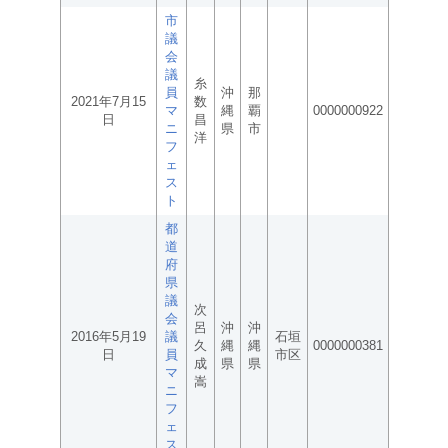
市
議
会
議
糸
員
沖
那
2021年7月15
数
マ
縄
覇
0000000922
日
昌
ニ
県
市
洋
フ
ェ
ス
ト
都
道
府
県
議
次
会
呂
沖
沖
2016年5月19
議
石垣
久
縄
縄
0000000381
日
員
市区
成
県
県
マ
嵩
ニ
フ
ェ
ス