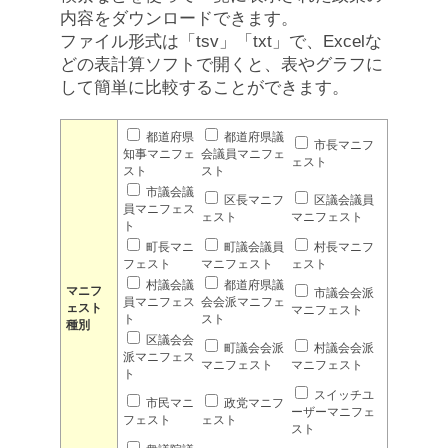
内容をダウンロードできます。
ファイル形式は「tsv」「txt」で、Excelな
どの表計算ソフトで開くと、表やグラフに
して簡単に比較することができます。
都道府県
都道府県議
市長マニフ
知事マニフェ
会議員マニフェ
ェスト
スト
スト
市議会議
区長マニフ
区議会議員
員マニフェス
ェスト
マニフェスト
ト
町長マニ
町議会議員
村長マニフ
フェスト
マニフェスト
ェスト
村議会議
都道府県議
マニフ
市議会会派
員マニフェス
会会派マニフェ
ェスト
マニフェスト
ト
スト
種別
区議会会
町議会会派
村議会会派
派マニフェス
マニフェスト
マニフェスト
ト
スイッチユ
市民マニ
政党マニフ
ーザーマニフェ
フェスト
ェスト
スト