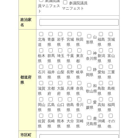
衆議院議
参議院議員
員マニフェス
マニフェスト
ト
政治家
名
山
北海
青森
岩手
宮城
秋田
福島
茨城
形県
道
県
県
県
県
県
県
神
栃木
群馬
埼玉
千葉
東京
新潟
富山
奈川県
県
県
県
県
都
県
県
静
石川
福井
山梨
長野
岐阜
愛知
三重
岡県
都道府
県
県
県
県
県
県
県
県
和
滋賀
京都
大阪
兵庫
奈良
鳥取
島根
歌山県
県
府
府
県
県
県
県
愛
岡山
広島
山口
徳島
香川
高知
福岡
媛県
県
県
県
県
県
県
県
鹿
佐賀
長崎
熊本
大分
宮崎
沖縄
その
児島県
県
県
県
県
県
県
他
市区町