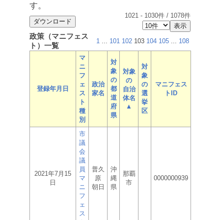
す。
1021
-
1030
件 /
1078
件
政策（マニフェス
1
...
101
102
103
104
105
...
108
ト）一覧
マ
対
ニ
対
象
対象
フ
象
の
の
ェ
政治
の
マニフェス
登録年月日
都
自治
ス
家名
選
トID
道
体名
ト
挙
府
▲
種
区
県
別
市
議
会
議
員
普久
沖
2021年7月15
那覇
マ
原
縄
0000000939
日
市
ニ
朝日
県
フ
ェ
ス