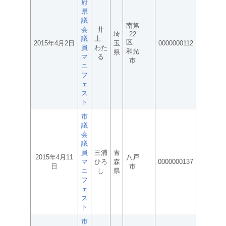
府
県
議
南第
会
井
埼
22
議
上
区
2015年4月2日
玉
0000000112
員
わた
和光
県
マ
る
市
ニ
フ
ェ
ス
ト
市
議
会
議
員
三浦
青
2015年4月11
八戸
マ
ひろ
森
0000000137
日
市
ニ
し
県
フ
ェ
ス
ト
市