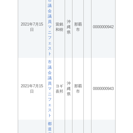
市
議
会
議
員
沖
2021年7月15
當銘
那覇
マ
縄
0000000942
日
和樹
市
ニ
県
フ
ェ
ス
ト
市
議
会
議
員
沖
2021年7月15
ヨギ
那覇
マ
縄
0000000943
日
喜邦
市
ニ
県
フ
ェ
ス
ト
都
道