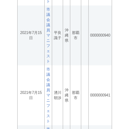
ト
市
議
会
議
員
沖
2021年7月15
平良
那覇
マ
縄
0000000940
日
識子
市
ニ
県
フ
ェ
ス
ト
市
議
会
議
員
沖
2021年7月15
湧川
那覇
マ
縄
0000000941
日
朝渉
市
ニ
県
フ
ェ
ス
ト