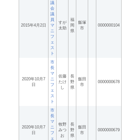
議
会
議
員
福
すが
飯塚
2015年4月2日
マ
岡
0000000104
太助
市
ニ
県
フ
ェ
ス
ト
市
長
マ
佐藤
長
2020年10月7
ニ
飯田
たけ
野
0000000678
日
フ
市
し
県
ェ
ス
ト
市
長
マ
牧野
長
2020年10月7
ニ
飯田
みつ
野
0000000679
日
フ
市
お
県
ェ