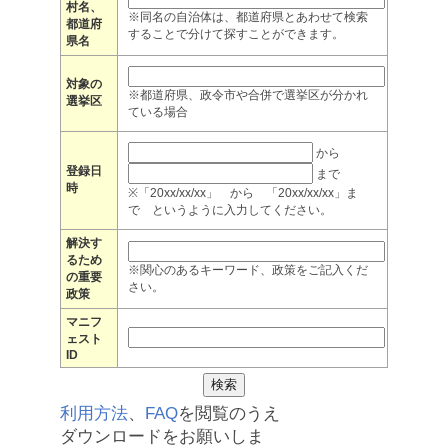
村名、
※同名の自治体は、都道府県とあわせて検索
都道府
することで分けて探すことができます。
県名
対象の
※都道府県、政令市や合併で選挙区が分かれ
選挙区
ている場合
から
登録日
まで
時
※「20xx/xx/xx」 から 「20xx/xx/xx」ま
で というように入力してください。
解決す
るため
※関心のあるキーワード、政策をご記入くだ
の重要
さい。
政策
マニフ
ェスト
ID
利用方法
、
FAQ
を閲覧のうえ
ダウンロードをお願いしま