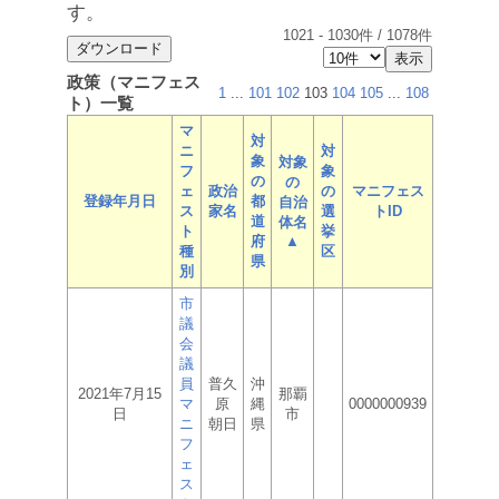
す。
1021
-
1030
件 /
1078
件
政策（マニフェス
1
...
101
102
103
104
105
...
108
ト）一覧
マ
対
ニ
対
象
対象
フ
象
の
の
ェ
政治
の
マニフェス
登録年月日
都
自治
ス
家名
選
トID
道
体名
ト
挙
府
▲
種
区
県
別
市
議
会
議
員
普久
沖
2021年7月15
那覇
マ
原
縄
0000000939
日
市
ニ
朝日
県
フ
ェ
ス