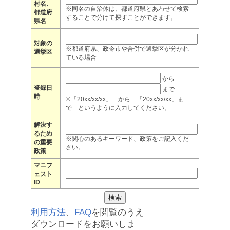
村名、
※同名の自治体は、都道府県とあわせて検索
都道府
することで分けて探すことができます。
県名
対象の
※都道府県、政令市や合併で選挙区が分かれ
選挙区
ている場合
から
登録日
まで
時
※「20xx/xx/xx」 から 「20xx/xx/xx」ま
で というように入力してください。
解決す
るため
※関心のあるキーワード、政策をご記入くだ
の重要
さい。
政策
マニフ
ェスト
ID
利用方法
、
FAQ
を閲覧のうえ
ダウンロードをお願いしま