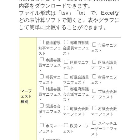
内容をダウンロードできます。
ファイル形式は「tsv」「txt」で、Excelな
どの表計算ソフトで開くと、表やグラフに
して簡単に比較することができます。
都道府県
都道府県議
市長マニフ
知事マニフェ
会議員マニフェ
ェスト
スト
スト
市議会議
区長マニフ
区議会議員
員マニフェス
ェスト
マニフェスト
ト
町長マニ
町議会議員
村長マニフ
フェスト
マニフェスト
ェスト
村議会議
都道府県議
マニフ
市議会会派
員マニフェス
会会派マニフェ
ェスト
マニフェスト
ト
スト
種別
区議会会
町議会会派
村議会会派
派マニフェス
マニフェスト
マニフェスト
ト
スイッチユ
市民マニ
政党マニフ
ーザーマニフェ
フェスト
ェスト
スト