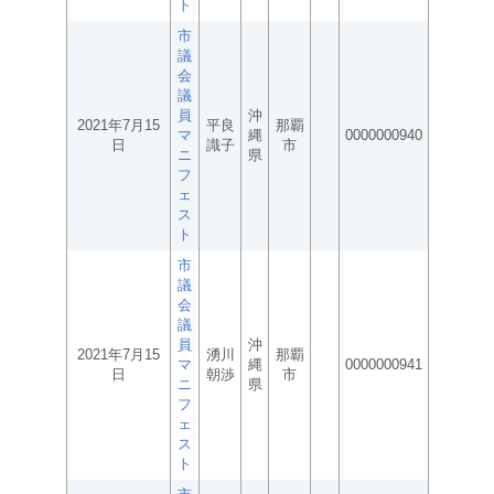
ト
市
議
会
議
員
沖
2021年7月15
平良
那覇
マ
縄
0000000940
日
識子
市
ニ
県
フ
ェ
ス
ト
市
議
会
議
員
沖
2021年7月15
湧川
那覇
マ
縄
0000000941
日
朝渉
市
ニ
県
フ
ェ
ス
ト