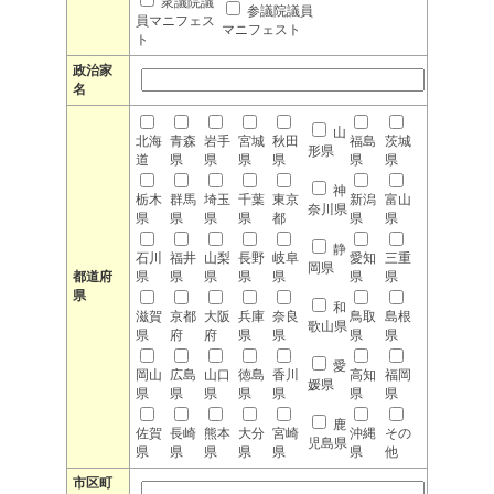
衆議院議
参議院議員
員マニフェス
マニフェスト
ト
政治家
名
山
北海
青森
岩手
宮城
秋田
福島
茨城
形県
道
県
県
県
県
県
県
神
栃木
群馬
埼玉
千葉
東京
新潟
富山
奈川県
県
県
県
県
都
県
県
静
石川
福井
山梨
長野
岐阜
愛知
三重
岡県
都道府
県
県
県
県
県
県
県
県
和
滋賀
京都
大阪
兵庫
奈良
鳥取
島根
歌山県
県
府
府
県
県
県
県
愛
岡山
広島
山口
徳島
香川
高知
福岡
媛県
県
県
県
県
県
県
県
鹿
佐賀
長崎
熊本
大分
宮崎
沖縄
その
児島県
県
県
県
県
県
県
他
市区町