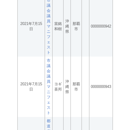
市
議
会
議
員
沖
2021年7月15
當銘
那覇
マ
縄
0000000942
日
和樹
市
ニ
県
フ
ェ
ス
ト
市
議
会
議
員
沖
2021年7月15
ヨギ
那覇
マ
縄
0000000943
日
喜邦
市
ニ
県
フ
ェ
ス
ト
都
道