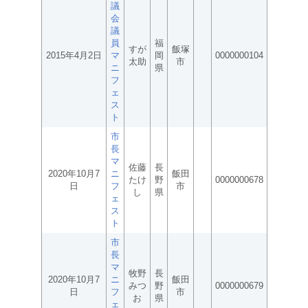
議
会
議
員
福
すが
飯塚
2015年4月2日
マ
岡
0000000104
太助
市
ニ
県
フ
ェ
ス
ト
市
長
マ
佐藤
長
2020年10月7
ニ
飯田
たけ
野
0000000678
日
フ
市
し
県
ェ
ス
ト
市
長
マ
牧野
長
2020年10月7
ニ
飯田
みつ
野
0000000679
日
フ
市
お
県
ェ