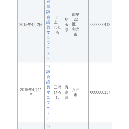
府
県
議
南第
会
井
埼
22
議
上
区
2015年4月2日
玉
0000000112
員
わた
和光
県
マ
る
市
ニ
フ
ェ
ス
ト
市
議
会
議
員
三浦
青
2015年4月11
八戸
マ
ひろ
森
0000000137
日
市
ニ
し
県
フ
ェ
ス
ト
市