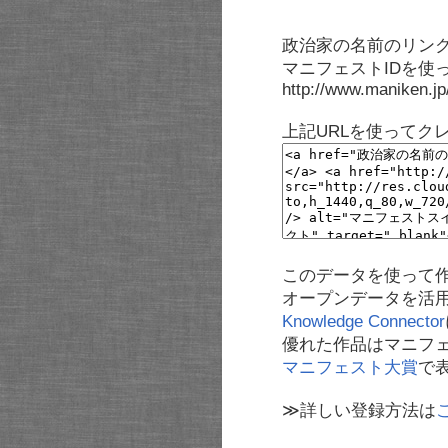
政治家の名前のリンク
マニフェストIDを使
http://www.maniken.j
上記URLを使ってク
このデータを使って
オープンデータを活
Knowledge Connector
優れた作品はマニフ
マニフェスト大賞
で
≫詳しい登録方法は