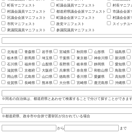
町長マニフェスト
町議会議員マニフェスト
村長マニフ
村議会議員マニフェスト
都道府県議会会派マニフェスト
市議会会派
区議会会派マニフェスト
町議会会派マニフェスト
村議会会派
市民マニフェスト
政党マニフェスト
スイッチユ
衆議院議員マニフェスト
参議院議員マニフェスト
北海道
青森県
岩手県
宮城県
秋田県
山形県
福島県
栃木県
群馬県
埼玉県
千葉県
東京都
神奈川県
新潟県
石川県
福井県
山梨県
長野県
岐阜県
静岡県
愛知県
滋賀県
京都府
大阪府
兵庫県
奈良県
和歌山県
鳥取県
岡山県
広島県
山口県
徳島県
香川県
愛媛県
高知県
佐賀県
長崎県
熊本県
大分県
宮崎県
鹿児島県
沖縄県
※同名の自治体は、都道府県とあわせて検索することで分けて探すことができま
※都道府県、政令市や合併で選挙区が分かれている場合
から
まで