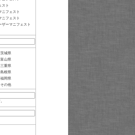
ェスト
マニフェスト
マニフェスト
ーザーマニフェスト
茨城県
富山県
三重県
島根県
福岡県
その他
す。