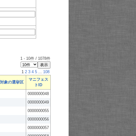
1
-
10
件 /
1078
件
1
2
3
4
5
...
108
マニフェス
対象の選挙区
トID
0000000048
0000000049
0000000055
0000000056
0000000057