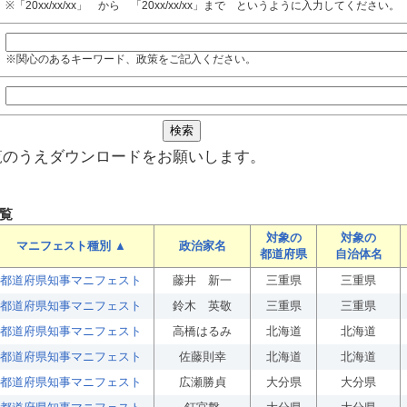
※「20xx/xx/xx」 から 「20xx/xx/xx」まで というように入力してください。
※関心のあるキーワード、政策をご記入ください。
覧のうえダウンロードをお願いします。
覧
対象の
対象の
マニフェスト種別 ▲
政治家名
都道府県
自治体名
都道府県知事マニフェスト
藤井 新一
三重県
三重県
都道府県知事マニフェスト
鈴木 英敬
三重県
三重県
都道府県知事マニフェスト
高橋はるみ
北海道
北海道
都道府県知事マニフェスト
佐藤則幸
北海道
北海道
都道府県知事マニフェスト
広瀬勝貞
大分県
大分県