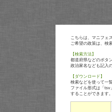
こちらは、マニフェ
ご希望の政策は、検
【検索方法】
都道府県などのボタ
政治家名なども記入
【ダウンロード】
検索などを使って一
ファイル形式は「tsv
することができます