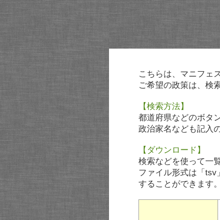
こちらは、マニフェ
ご希望の政策は、検
【検索方法】
都道府県などのボタ
政治家名なども記入
【ダウンロード】
検索などを使って一
ファイル形式は「tsv
することができます