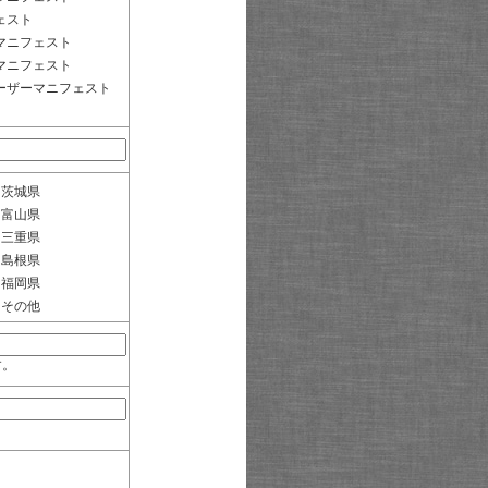
ェスト
マニフェスト
マニフェスト
ーザーマニフェスト
茨城県
富山県
三重県
島根県
福岡県
その他
す。