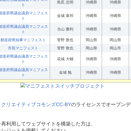
島尻 忠明
沖縄県
沖縄県
ト
都道府県議会議員マニフェス
金城 泰邦
沖縄県
沖縄県
ト
都道府県議会議員マニフェス
当山 勝利
沖縄県
沖縄県
ト
都道府県知事マニフェスト
菅野 敦也
岡山県
岡山県
市長マニフェスト
菅野 敦也
岡山県
岡山市
都道府県議会議員マニフェス
花城 大輔
沖縄県
沖縄県
ト
都道府県議会議員マニフェス
金城 勉
沖縄県
沖縄県
ト
、
クリエイティブコモンズCC-BY
のライセンスでオープンデ
を再利用してウェブサイトを構築した方は、
クレジットを掲載してください。