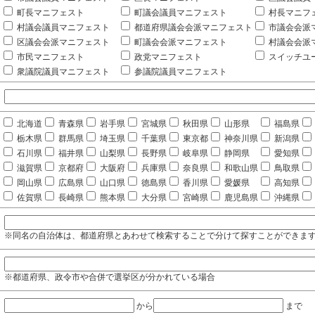
町長マニフェスト
町議会議員マニフェスト
村長マニフ
村議会議員マニフェスト
都道府県議会会派マニフェスト
市議会会派
区議会会派マニフェスト
町議会会派マニフェスト
村議会会派
市民マニフェスト
政党マニフェスト
スイッチユ
衆議院議員マニフェスト
参議院議員マニフェスト
北海道
青森県
岩手県
宮城県
秋田県
山形県
福島県
栃木県
群馬県
埼玉県
千葉県
東京都
神奈川県
新潟県
石川県
福井県
山梨県
長野県
岐阜県
静岡県
愛知県
滋賀県
京都府
大阪府
兵庫県
奈良県
和歌山県
鳥取県
岡山県
広島県
山口県
徳島県
香川県
愛媛県
高知県
佐賀県
長崎県
熊本県
大分県
宮崎県
鹿児島県
沖縄県
※同名の自治体は、都道府県とあわせて検索することで分けて探すことができま
※都道府県、政令市や合併で選挙区が分かれている場合
から
まで