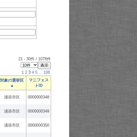
21
-
30
件 /
1078
件
1
2
3
4
5
...
108
マニフェス
対象の選挙区
▲
トID
浦添市区
0000000348
浦添市区
0000000349
浦添市区
0000000350