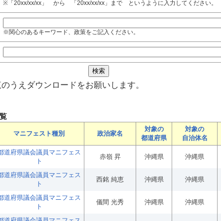
※「20xx/xx/xx」 から 「20xx/xx/xx」まで というように入力してください。
※関心のあるキーワード、政策をご記入ください。
覧のうえダウンロードをお願いします。
覧
対象の
対象の
マニフェスト種別
政治家名
都道府県
自治体名
都道府県議会議員マニフェス
赤嶺 昇
沖縄県
沖縄県
ト
都道府県議会議員マニフェス
西銘 純恵
沖縄県
沖縄県
ト
都道府県議会議員マニフェス
儀間 光秀
沖縄県
沖縄県
ト
都道府県議会議員マニフェス