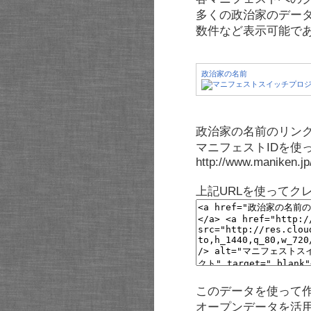
多くの政治家のデー
数件など表示可能で
政治家の名前
政治家の名前のリンク
マニフェストIDを使
http://www.maniken.j
上記URLを使ってク
このデータを使って
オープンデータを活