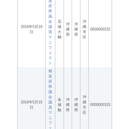
道
府
県
議
会
花
沖
沖
沖
2016年5月19
議
城
縄
縄
縄
0000000332
日
員
大
市
県
県
マ
輔
区
ニ
フ
ェ
ス
ト
都
道
府
県
議
会
沖
金
沖
沖
2016年5月19
議
縄
城
縄
縄
0000000333
日
員
市
勉
県
県
マ
区
ニ
フ
ェ