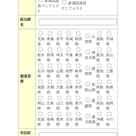
衆議院議
参議院議員
員マニフェス
マニフェスト
ト
政治家
名
山
北海
青森
岩手
宮城
秋田
福島
茨城
形県
道
県
県
県
県
県
県
神
栃木
群馬
埼玉
千葉
東京
新潟
富山
奈川県
県
県
県
県
都
県
県
静
石川
福井
山梨
長野
岐阜
愛知
三重
岡県
都道府
県
県
県
県
県
県
県
県
和
滋賀
京都
大阪
兵庫
奈良
鳥取
島根
歌山県
県
府
府
県
県
県
県
愛
岡山
広島
山口
徳島
香川
高知
福岡
媛県
県
県
県
県
県
県
県
鹿
佐賀
長崎
熊本
大分
宮崎
沖縄
その
児島県
県
県
県
県
県
県
他
市区町