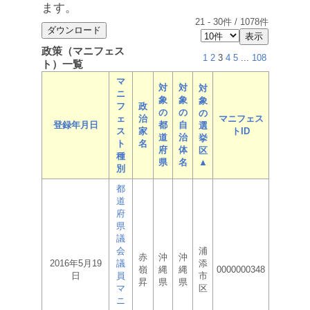
ます。
21
-
30
件 /
1078
件
政策（マニフェス
1
2
3
4
5
...
108
ト）一覧
マ
対
対
対
ニ
象
象
象
フ
政
の
の
の
ェ
治
マニフェス
登録年月日
都
自
選
ス
家
トID
道
治
挙
ト
名
府
体
区
種
県
名
▲
別
都
道
府
県
議
会
浦
赤
沖
沖
2016年5月19
議
添
嶺
縄
縄
0000000348
日
員
市
昇
県
県
マ
区
ニ