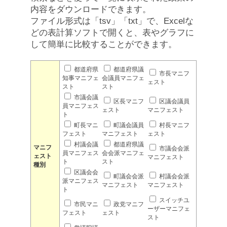
内容をダウンロードできます。
ファイル形式は「tsv」「txt」で、Excelな
どの表計算ソフトで開くと、表やグラフに
して簡単に比較することができます。
都道府県
都道府県議
市長マニフ
知事マニフェ
会議員マニフェ
ェスト
スト
スト
市議会議
区長マニフ
区議会議員
員マニフェス
ェスト
マニフェスト
ト
町長マニ
町議会議員
村長マニフ
フェスト
マニフェスト
ェスト
村議会議
都道府県議
マニフ
市議会会派
員マニフェス
会会派マニフェ
ェスト
マニフェスト
ト
スト
種別
区議会会
町議会会派
村議会会派
派マニフェス
マニフェスト
マニフェスト
ト
スイッチユ
市民マニ
政党マニフ
ーザーマニフェ
フェスト
ェスト
スト