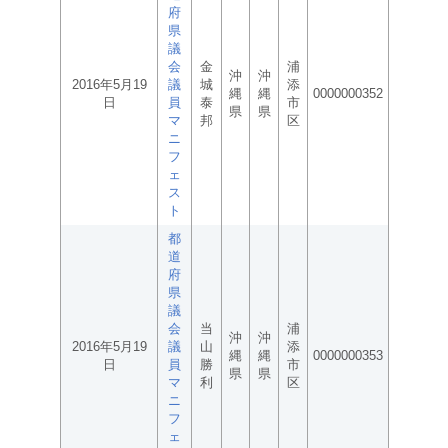
府
県
議
会
金
浦
沖
沖
2016年5月19
議
城
添
縄
縄
0000000352
日
員
泰
市
県
県
マ
邦
区
ニ
フ
ェ
ス
ト
都
道
府
県
議
会
当
浦
沖
沖
2016年5月19
議
山
添
縄
縄
0000000353
日
員
勝
市
県
県
マ
利
区
ニ
フ
ェ