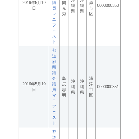
2016年5月19
議
間
添
縄
縄
0000000350
日
員
光
市
県
県
マ
秀
区
ニ
フ
ェ
ス
ト
都
道
府
県
議
会
島
浦
沖
沖
2016年5月19
議
尻
添
縄
縄
0000000351
日
員
忠
市
県
県
マ
明
区
ニ
フ
ェ
ス
ト
都
道