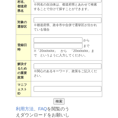
村名、
※同名の自治体は、都道府県とあわせて検索
都道府
することで分けて探すことができます。
県名
対象の
※都道府県、政令市や合併で選挙区が分かれ
選挙区
ている場合
から
登録日
まで
時
※「20xx/xx/xx」 から 「20xx/xx/xx」ま
で というように入力してください。
解決す
るため
※関心のあるキーワード、政策をご記入くだ
の重要
さい。
政策
マニフ
ェスト
ID
利用方法
、
FAQ
を閲覧のう
えダウンロードをお願いし