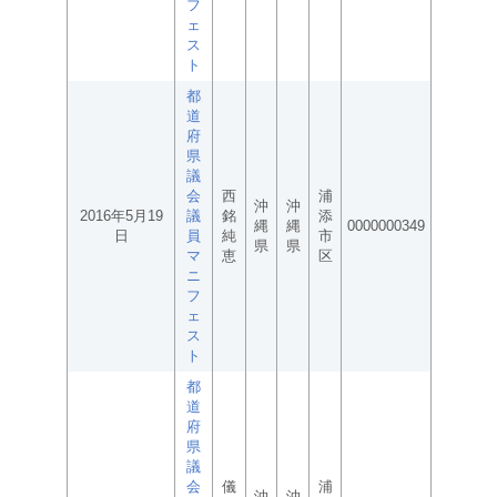
フ
ェ
ス
ト
都
道
府
県
議
会
西
浦
沖
沖
2016年5月19
議
銘
添
縄
縄
0000000349
日
員
純
市
県
県
マ
恵
区
ニ
フ
ェ
ス
ト
都
道
府
県
議
会
儀
浦
沖
沖