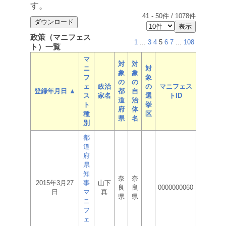
す。
41
-
50
件 /
1078
件
政策（マニフェス
1
...
3
4
5
6
7
...
108
ト）一覧
マ
対
対
ニ
対
象
象
フ
象
の
の
ェ
政治
の
マニフェス
登録年月日 ▲
都
自
ス
家名
選
トID
道
治
ト
挙
府
体
種
区
県
名
別
都
道
府
県
知
奈
奈
2015年3月27
事
山下
良
良
0000000060
日
マ
真
県
県
ニ
フ
ェ