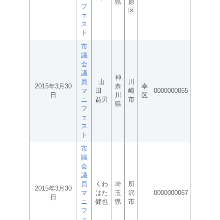
県
原
フ
区
ェ
ス
ト
市
議
会
議
神
員
山
川
2015年3月30
奈
幸
マ
田
崎
0000000065
日
川
区
ニ
益男
市
県
フ
ェ
ス
ト
市
議
会
議
員
くわ
埼
所
2015年3月30
マ
はた
玉
沢
0000000067
日
ニ
健也
県
市
フ
ェ