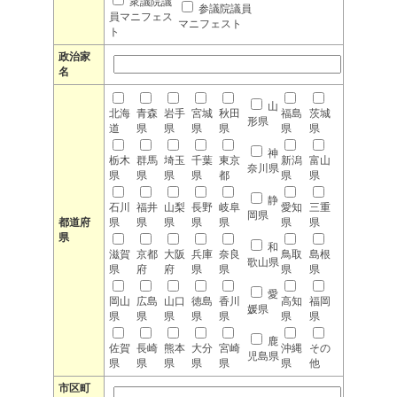
衆議院議
参議院議員
員マニフェス
マニフェスト
ト
政治家
名
山
北海
青森
岩手
宮城
秋田
福島
茨城
形県
道
県
県
県
県
県
県
神
栃木
群馬
埼玉
千葉
東京
新潟
富山
奈川県
県
県
県
県
都
県
県
静
石川
福井
山梨
長野
岐阜
愛知
三重
岡県
都道府
県
県
県
県
県
県
県
県
和
滋賀
京都
大阪
兵庫
奈良
鳥取
島根
歌山県
県
府
府
県
県
県
県
愛
岡山
広島
山口
徳島
香川
高知
福岡
媛県
県
県
県
県
県
県
県
鹿
佐賀
長崎
熊本
大分
宮崎
沖縄
その
児島県
県
県
県
県
県
県
他
市区町