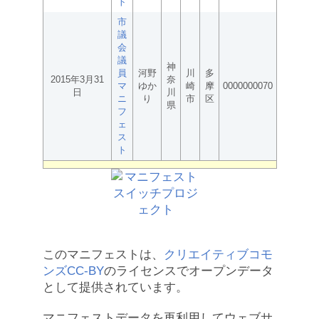
ト
市
議
会
議
神
員
河野
川
多
2015年3月31
奈
マ
ゆか
崎
摩
0000000070
日
川
ニ
り
市
区
県
フ
ェ
ス
ト
このマニフェストは、
クリエイティブコモ
ンズCC-BY
のライセンスでオープンデータ
として提供されています。
マニフェストデータを再利用してウェブサ