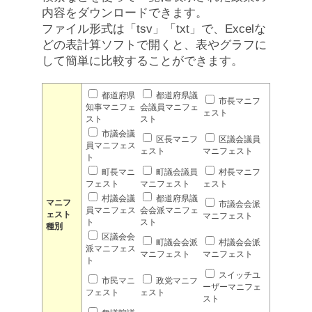
内容をダウンロードできます。
ファイル形式は「tsv」「txt」で、Excelな
どの表計算ソフトで開くと、表やグラフに
して簡単に比較することができます。
都道府県
都道府県議
市長マニフ
知事マニフェ
会議員マニフェ
ェスト
スト
スト
市議会議
区長マニフ
区議会議員
員マニフェス
ェスト
マニフェスト
ト
町長マニ
町議会議員
村長マニフ
フェスト
マニフェスト
ェスト
村議会議
都道府県議
マニフ
市議会会派
員マニフェス
会会派マニフェ
ェスト
マニフェスト
ト
スト
種別
区議会会
町議会会派
村議会会派
派マニフェス
マニフェスト
マニフェスト
ト
スイッチユ
市民マニ
政党マニフ
ーザーマニフェ
フェスト
ェスト
スト