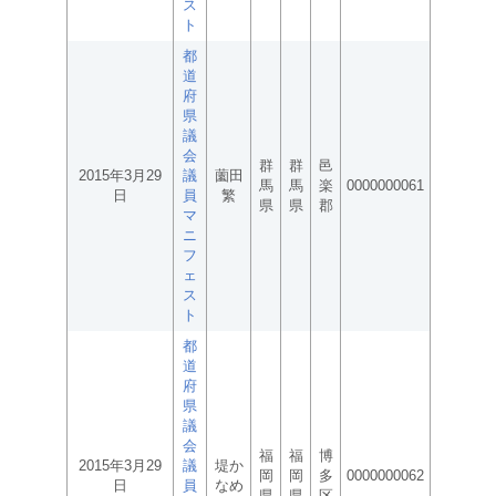
ス
ト
都
道
府
県
議
会
群
群
邑
2015年3月29
議
薗田
馬
馬
楽
0000000061
日
員
繁
県
県
郡
マ
ニ
フ
ェ
ス
ト
都
道
府
県
議
会
福
福
博
2015年3月29
議
堤か
岡
岡
多
0000000062
日
員
なめ
県
県
区