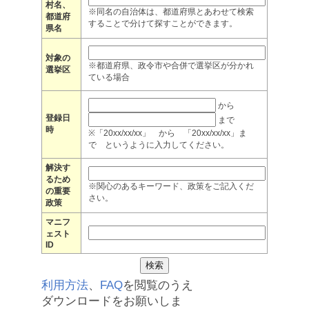
村名、
※同名の自治体は、都道府県とあわせて検索
都道府
することで分けて探すことができます。
県名
対象の
※都道府県、政令市や合併で選挙区が分かれ
選挙区
ている場合
から
登録日
まで
時
※「20xx/xx/xx」 から 「20xx/xx/xx」ま
で というように入力してください。
解決す
るため
※関心のあるキーワード、政策をご記入くだ
の重要
さい。
政策
マニフ
ェスト
ID
利用方法
、
FAQ
を閲覧のうえ
ダウンロードをお願いしま