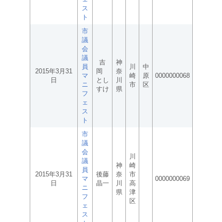
ス
ト
市
議
会
議
吉
神
員
川
中
2015年3月31
岡
奈
マ
崎
原
0000000068
日
とし
川
ニ
市
区
すけ
県
フ
ェ
ス
ト
市
議
会
川
議
神
崎
員
2015年3月31
後藤
奈
市
マ
0000000069
日
晶一
川
高
ニ
県
津
フ
区
ェ
ス