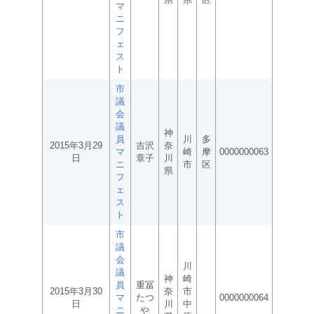
マ
ニ
フ
ェ
ス
ト
市
議
会
議
神
員
川
多
2015年3月29
吉沢
奈
マ
崎
摩
0000000063
日
章子
川
ニ
市
区
県
フ
ェ
ス
ト
市
議
会
川
議
神
崎
員
重冨
2015年3月30
奈
市
マ
たつ
0000000064
日
川
中
ニ
や