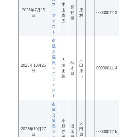
マ
牛
長
2023年7月15
ニ
山
原
野
0000001113
日
フ
貴
村
県
ェ
広
ス
ト
市
議
会
議
大
大
員
栃
2023年10月26
塚
田
マ
木
0000001114
日
正
原
ニ
県
義
市
フ
ェ
ス
ト
市
議
会
議
小
大
員
野
栃
2023年10月27
田
マ
寺
木
0000001115
日
原