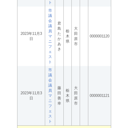
ト
市
議
会
君
議
島
大
員
栃
2023年11月3
た
田
マ
木
0000001120
日
か
原
ニ
県
あ
市
フ
き
ェ
ス
ト
市
議
会
議
藤
大
員
栃
2023年11月3
田
田
マ
木
0000001121
日
善
原
ニ
県
幸
市
フ
ェ
ス
ト