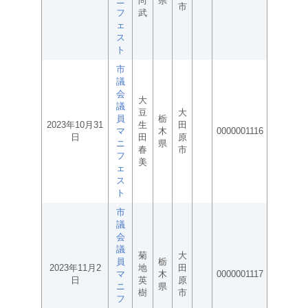
ニ
尚
県
市
フ
武
ェ
ス
ト
市
議
会
大
議
豆
大
員
栃
2023年10月31
生
田
マ
木
0000001116
日
田
原
ニ
県
春
市
フ
美
ェ
ス
ト
市
議
会
議
菊
大
員
栃
2023年11月2
地
田
マ
木
0000001117
日
英
原
ニ
県
樹
市
フ