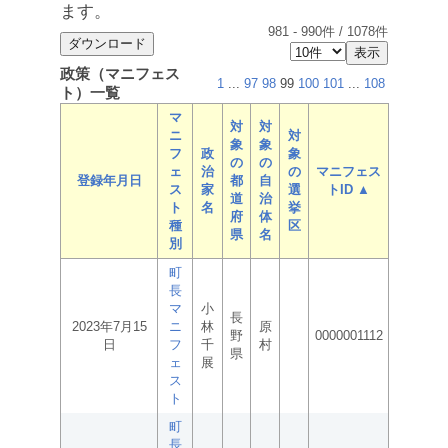
ます。
981
-
990
件 /
1078
件
政策（マニフェス
1
...
97
98
99
100
101
...
108
ト）一覧
マ
対
対
ニ
対
象
象
フ
政
象
の
の
ェ
治
の
マニフェス
登録年月日
都
自
ス
家
選
トID ▲
道
治
ト
名
挙
府
体
種
区
県
名
別
町
長
マ
小
長
2023年7月15
ニ
林
原
野
0000001112
日
フ
千
村
県
ェ
展
ス
ト
町
長