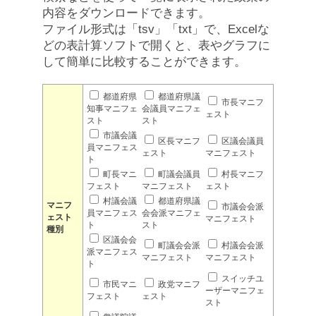
内容をダウンロードできます。
ファイル形式は「tsv」「txt」で、Excelな
どの表計算ソフトで開くと、表やグラフに
して簡単に比較することができます。
都道府県
都道府県議
市長マニフ
知事マニフェ
会議員マニフェ
ェスト
スト
スト
市議会議
区長マニフ
区議会議員
員マニフェス
ェスト
マニフェスト
ト
町長マニ
町議会議員
村長マニフ
フェスト
マニフェスト
ェスト
村議会議
都道府県議
マニフ
市議会会派
員マニフェス
会会派マニフェ
ェスト
マニフェスト
ト
スト
種別
区議会会
町議会会派
村議会会派
派マニフェス
マニフェスト
マニフェスト
ト
スイッチユ
市民マニ
政党マニフ
ーザーマニフェ
フェスト
ェスト
スト