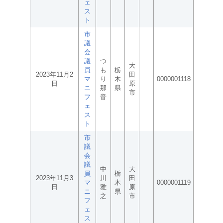
ェ
ス
ト
市
議
会
議
つ
大
員
も
栃
2023年11月2
田
マ
り
木
0000001118
日
原
ニ
那
県
市
フ
音
ェ
ス
ト
市
議
会
議
中
大
員
栃
2023年11月3
川
田
マ
木
0000001119
日
雅
原
ニ
県
之
市
フ
ェ
ス