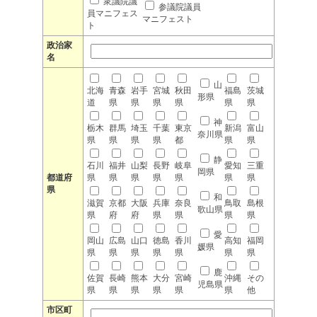
衆議院議
参議院議員
員マニフェス
マニフェスト
ト
政治家
名
山
北海
青森
岩手
宮城
秋田
福島
茨城
形県
道
県
県
県
県
県
県
神
栃木
群馬
埼玉
千葉
東京
新潟
富山
奈川県
県
県
県
県
都
県
県
静
石川
福井
山梨
長野
岐阜
愛知
三重
岡県
都道府
県
県
県
県
県
県
県
県
和
滋賀
京都
大阪
兵庫
奈良
鳥取
島根
歌山県
県
府
府
県
県
県
県
愛
岡山
広島
山口
徳島
香川
高知
福岡
媛県
県
県
県
県
県
県
県
鹿
佐賀
長崎
熊本
大分
宮崎
沖縄
その
児島県
県
県
県
県
県
県
他
市区町