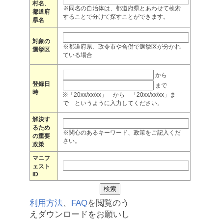
村名、
※同名の自治体は、都道府県とあわせて検索
都道府
することで分けて探すことができます。
県名
対象の
※都道府県、政令市や合併で選挙区が分かれ
選挙区
ている場合
から
登録日
まで
時
※「20xx/xx/xx」 から 「20xx/xx/xx」ま
で というように入力してください。
解決す
るため
※関心のあるキーワード、政策をご記入くだ
の重要
さい。
政策
マニフ
ェスト
ID
利用方法
、
FAQ
を閲覧のう
えダウンロードをお願いし