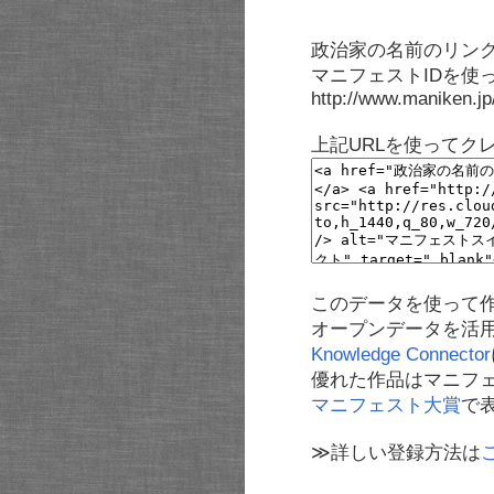
政治家の名前のリンク
マニフェストIDを使
http://www.maniken.j
上記URLを使ってク
このデータを使って
オープンデータを活
Knowledge Connector
優れた作品はマニフ
マニフェスト大賞
で
≫詳しい登録方法は