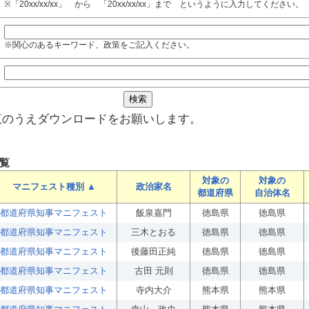
※「20xx/xx/xx」 から 「20xx/xx/xx」まで というように入力してください。
※関心のあるキーワード、政策をご記入ください。
覧のうえダウンロードをお願いします。
覧
対象の
対象の
マニフェスト種別 ▲
政治家名
都道府県
自治体名
都道府県知事マニフェスト
飯泉嘉門
徳島県
徳島県
都道府県知事マニフェスト
三木とおる
徳島県
徳島県
都道府県知事マニフェスト
後藤田正純
徳島県
徳島県
都道府県知事マニフェスト
古田 元則
徳島県
徳島県
都道府県知事マニフェスト
寺内大介
熊本県
熊本県