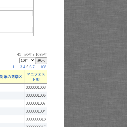
41
-
50
件 /
1078
件
1
...
3
4
5
6
7
...
108
マニフェス
対象の選挙区
トID
0000001008
0000001006
0000001007
0000001004
0000000318