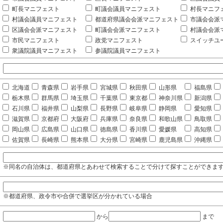
町長マニフェスト
町議会議員マニフェスト
村長マニフ
村議会議員マニフェスト
都道府県議会会派マニフェスト
市議会会派
区議会会派マニフェスト
町議会会派マニフェスト
村議会会派
市民マニフェスト
政党マニフェスト
スイッチユ
衆議院議員マニフェスト
参議院議員マニフェスト
北海道
青森県
岩手県
宮城県
秋田県
山形県
福島県
栃木県
群馬県
埼玉県
千葉県
東京都
神奈川県
新潟県
石川県
福井県
山梨県
長野県
岐阜県
静岡県
愛知県
滋賀県
京都府
大阪府
兵庫県
奈良県
和歌山県
鳥取県
岡山県
広島県
山口県
徳島県
香川県
愛媛県
高知県
佐賀県
長崎県
熊本県
大分県
宮崎県
鹿児島県
沖縄県
※同名の自治体は、都道府県とあわせて検索することで分けて探すことができま
※都道府県、政令市や合併で選挙区が分かれている場合
から
まで