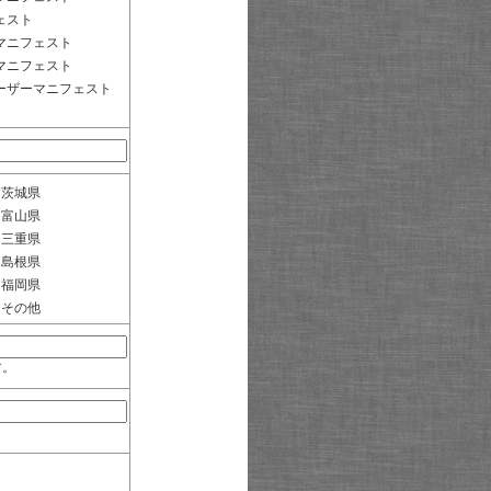
ェスト
マニフェスト
マニフェスト
ーザーマニフェスト
茨城県
富山県
三重県
島根県
福岡県
その他
す。