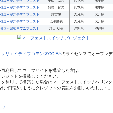
都道府県知事マニフェスト
幸山 政史
熊本県
熊本県
都道府県知事マニフェスト
蒲島 郁夫
熊本県
熊本県
都道府県知事マニフェスト
釘宮磐
大分県
大分県
都道府県知事マニフェスト
広瀬勝貞
大分県
大分県
都道府県知事マニフェスト
渡口 初美
沖縄県
沖縄県
、
クリエイティブコモンズCC-BY
のライセンスでオープンデ
を再利用してウェブサイトを構築した方は、
クレジットを掲載してください。
タを利用して構築した場合はマニフェストスイッチへリンク
あれば下記のようにクレジットの表記をお願いいたします。