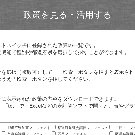
政策を見る・活用する
ストスイッチに登録された政策の一覧です。
索機能で種別や都道府県を選択して探すことができます。
ンを選択（複数可）して、「検索」ボタンを押すと表示され
のうえ「検索」ボタンを押してください。
覧に表示された政策の内容をダウンロードできます。
」「txt」で、Excelなどの表計算ソフトで開くと、表や
。
都道府県知事マニフェスト
都道府県議会議員マニフェスト
市長マニフ
市議会議員マニフェスト
区長マニフェスト
区議会議員