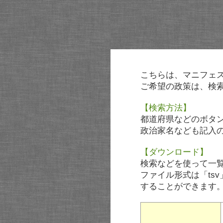
こちらは、マニフェ
ご希望の政策は、検
【検索方法】
都道府県などのボタ
政治家名なども記入
【ダウンロード】
検索などを使って一
ファイル形式は「tsv
することができます