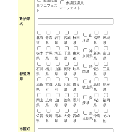
衆議院議
参議院議員
員マニフェス
マニフェスト
ト
政治家
名
山
北海
青森
岩手
宮城
秋田
福島
茨城
形県
道
県
県
県
県
県
県
神
栃木
群馬
埼玉
千葉
東京
新潟
富山
奈川県
県
県
県
県
都
県
県
静
石川
福井
山梨
長野
岐阜
愛知
三重
岡県
都道府
県
県
県
県
県
県
県
県
和
滋賀
京都
大阪
兵庫
奈良
鳥取
島根
歌山県
県
府
府
県
県
県
県
愛
岡山
広島
山口
徳島
香川
高知
福岡
媛県
県
県
県
県
県
県
県
鹿
佐賀
長崎
熊本
大分
宮崎
沖縄
その
児島県
県
県
県
県
県
県
他
市区町