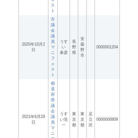
ス
ト
市
議
会
議
安
員
うす
長
2025年10月2
曇
マ
い
野
0000001204
日
野
ニ
泰彦
県
市
フ
ェ
ス
ト
都
道
府
県
議
会
うす
東
東
足
2021年6月29
議
い浩
京
京
立
0000000809
日
員
一
都
都
区
マ
ニ