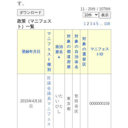
す。
11
-
20
件 /
1078
件
政策（マニフェス
1
2
3
4
5
...
108
ト）一覧
マ
対
対
ニ
対
象
象
フ
象
の
の
政治
ェ
の
マニフェス
登録年月日
都
自
家名
ス
選
トID
▲
道
治
ト
挙
府
体
種
区
県
名
別
区
議
会
議
いた
世
員
東
2015年4月16
い
田
マ
京
0000000159
日
ひと
谷
ニ
都
し
区
フ
ェ
ス