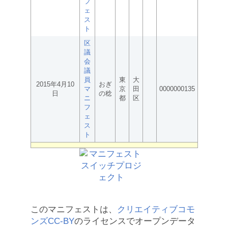
フ
ェ
ス
ト
区
議
会
議
員
東
大
2015年4月10
おぎ
マ
京
田
0000000135
日
の稔
ニ
都
区
フ
ェ
ス
ト
このマニフェストは、
クリエイティブコモ
ンズCC-BY
のライセンスでオープンデータ