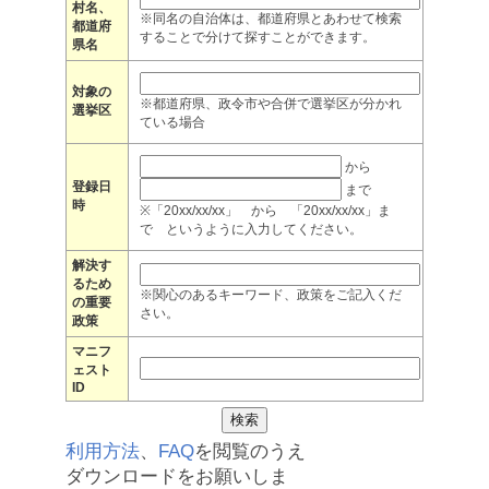
村名、
※同名の自治体は、都道府県とあわせて検索
都道府
することで分けて探すことができます。
県名
対象の
※都道府県、政令市や合併で選挙区が分かれ
選挙区
ている場合
から
登録日
まで
時
※「20xx/xx/xx」 から 「20xx/xx/xx」ま
で というように入力してください。
解決す
るため
※関心のあるキーワード、政策をご記入くだ
の重要
さい。
政策
マニフ
ェスト
ID
利用方法
、
FAQ
を閲覧のうえ
ダウンロードをお願いしま