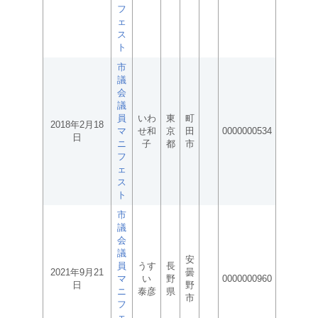
フ
ェ
ス
ト
市
議
会
議
員
いわ
東
町
2018年2月18
マ
せ和
京
田
0000000534
日
ニ
子
都
市
フ
ェ
ス
ト
市
議
会
議
安
員
うす
長
2021年9月21
曇
マ
い
野
0000000960
日
野
ニ
泰彦
県
市
フ
ェ