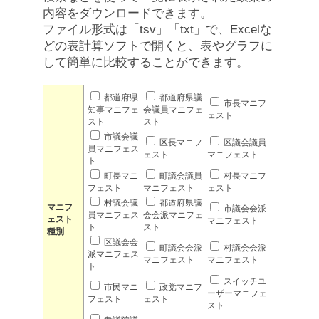
内容をダウンロードできます。
ファイル形式は「tsv」「txt」で、Excelな
どの表計算ソフトで開くと、表やグラフに
して簡単に比較することができます。
都道府県
都道府県議
市長マニフ
知事マニフェ
会議員マニフェ
ェスト
スト
スト
市議会議
区長マニフ
区議会議員
員マニフェス
ェスト
マニフェスト
ト
町長マニ
町議会議員
村長マニフ
フェスト
マニフェスト
ェスト
村議会議
都道府県議
マニフ
市議会会派
員マニフェス
会会派マニフェ
ェスト
マニフェスト
ト
スト
種別
区議会会
町議会会派
村議会会派
派マニフェス
マニフェスト
マニフェスト
ト
スイッチユ
市民マニ
政党マニフ
ーザーマニフェ
フェスト
ェスト
スト