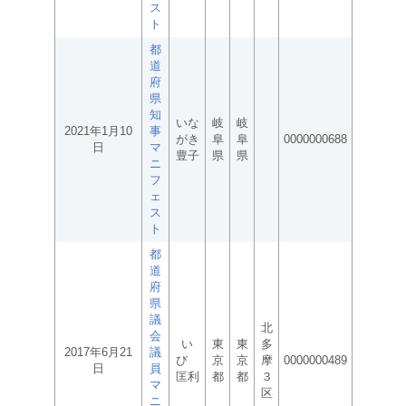
ス
ト
都
道
府
県
知
いな
岐
岐
2021年1月10
事
がき
阜
阜
0000000688
日
マ
豊子
県
県
ニ
フ
ェ
ス
ト
都
道
府
県
議
北
会
い
東
東
多
2017年6月21
議
び
京
京
摩
0000000489
日
員
匡利
都
都
３
マ
区
ニ