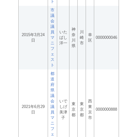
ト
市
議
会
議
神
員
いた
川
2015年3月24
奈
幸
マ
ばし
崎
0000000046
日
川
区
ニ
洋一
市
県
フ
ェ
ス
ト
都
道
府
県
議
会
いで
西
東
東
2021年6月29
議
しげ
東
京
京
0000000888
日
員
美津
京
都
都
マ
子
市
ニ
フ
ェ