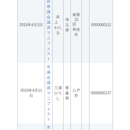
府
県
議
南第
会
井
埼
22
議
上
区
2015年4月2日
玉
0000000112
員
わた
和光
県
マ
る
市
ニ
フ
ェ
ス
ト
市
議
会
議
員
三浦
青
2015年4月11
八戸
マ
ひろ
森
0000000137
日
市
ニ
し
県
フ
ェ
ス
ト
市