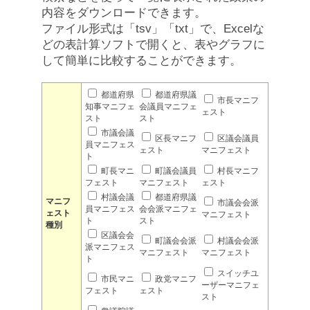
内容をダウンロードできます。
ファイル形式は「tsv」「txt」で、Excelな
どの表計算ソフトで開くと、表やグラフに
して簡単に比較することができます。
都道府県
都道府県議
市長マニフ
知事マニフェ
会議員マニフェ
ェスト
スト
スト
市議会議
区長マニフ
区議会議員
員マニフェス
ェスト
マニフェスト
ト
町長マニ
町議会議員
村長マニフ
フェスト
マニフェスト
ェスト
村議会議
都道府県議
マニフ
市議会会派
員マニフェス
会会派マニフェ
ェスト
マニフェスト
ト
スト
種別
区議会会
町議会会派
村議会会派
派マニフェス
マニフェスト
マニフェスト
ト
スイッチユ
市民マニ
政党マニフ
ーザーマニフェ
フェスト
ェスト
スト