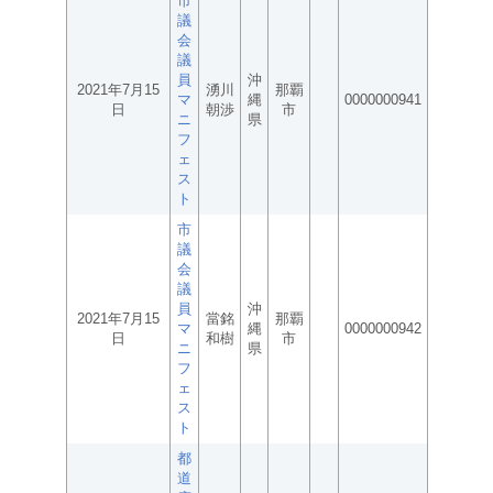
市
議
会
議
員
沖
2021年7月15
湧川
那覇
マ
縄
0000000941
日
朝渉
市
ニ
県
フ
ェ
ス
ト
市
議
会
議
員
沖
2021年7月15
當銘
那覇
マ
縄
0000000942
日
和樹
市
ニ
県
フ
ェ
ス
ト
都
道