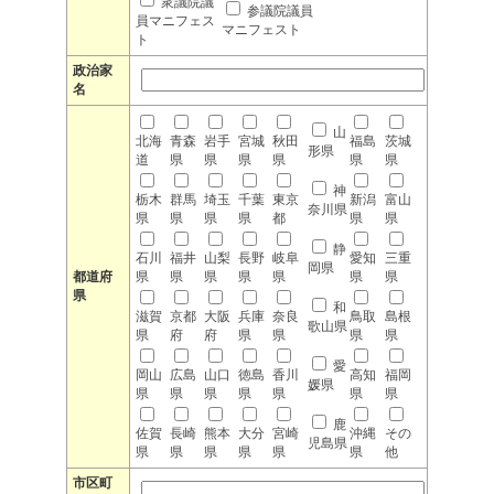
衆議院議
参議院議員
員マニフェス
マニフェスト
ト
政治家
名
山
北海
青森
岩手
宮城
秋田
福島
茨城
形県
道
県
県
県
県
県
県
神
栃木
群馬
埼玉
千葉
東京
新潟
富山
奈川県
県
県
県
県
都
県
県
静
石川
福井
山梨
長野
岐阜
愛知
三重
岡県
都道府
県
県
県
県
県
県
県
県
和
滋賀
京都
大阪
兵庫
奈良
鳥取
島根
歌山県
県
府
府
県
県
県
県
愛
岡山
広島
山口
徳島
香川
高知
福岡
媛県
県
県
県
県
県
県
県
鹿
佐賀
長崎
熊本
大分
宮崎
沖縄
その
児島県
県
県
県
県
県
県
他
市区町