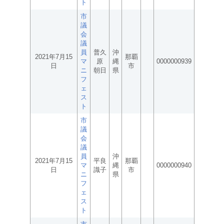
ト
市
議
会
議
員
普久
沖
2021年7月15
那覇
マ
原
縄
0000000939
日
市
ニ
朝日
県
フ
ェ
ス
ト
市
議
会
議
員
沖
2021年7月15
平良
那覇
マ
縄
0000000940
日
識子
市
ニ
県
フ
ェ
ス
ト