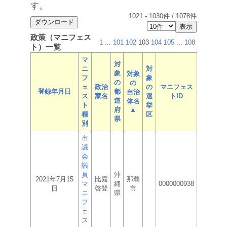
す。
1021
-
1030
件 /
1078
件
政策（マニフェス
1
...
101
102
103
104
105
...
108
ト）一覧
マ
対
ニ
対
象
対象
フ
象
の
の
ェ
政治
の
マニフェス
登録年月日
都
自治
ス
家名
選
トID
道
体名
ト
挙
府
▲
種
区
県
別
市
議
会
議
員
沖
2021年7月15
比嘉
那覇
マ
縄
0000000938
日
啓登
市
ニ
県
フ
ェ
ス