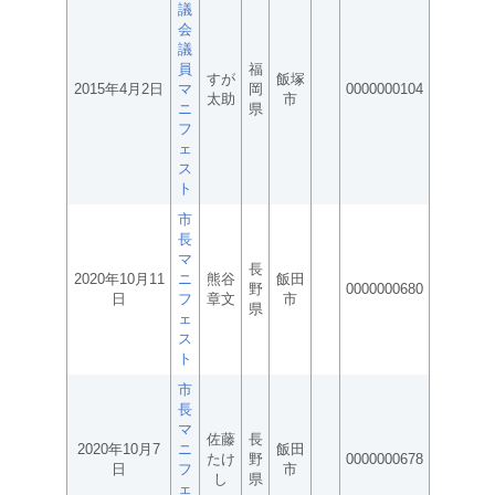
議
会
議
員
福
すが
飯塚
2015年4月2日
マ
岡
0000000104
太助
市
ニ
県
フ
ェ
ス
ト
市
長
マ
長
2020年10月11
ニ
熊谷
飯田
野
0000000680
日
フ
章文
市
県
ェ
ス
ト
市
長
マ
佐藤
長
2020年10月7
ニ
飯田
たけ
野
0000000678
日
フ
市
し
県
ェ