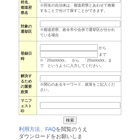
村名、
※同名の自治体は、都道府県とあわせて検索
都道府
することで分けて探すことができます。
県名
対象の
※都道府県、政令市や合併で選挙区が分かれ
選挙区
ている場合
から
登録日
まで
時
※「20xx/xx/xx」 から 「20xx/xx/xx」ま
で というように入力してください。
解決す
るため
※関心のあるキーワード、政策をご記入くだ
の重要
さい。
政策
マニフ
ェスト
ID
利用方法
、
FAQ
を閲覧のうえ
ダウンロードをお願いしま