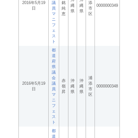
2016年5月19
議
銘
添
縄
縄
0000000349
日
員
純
市
県
県
マ
恵
区
ニ
フ
ェ
ス
ト
都
道
府
県
議
会
浦
赤
沖
沖
2016年5月19
議
添
嶺
縄
縄
0000000348
日
員
市
昇
県
県
マ
区
ニ
フ
ェ
ス
ト
都
道