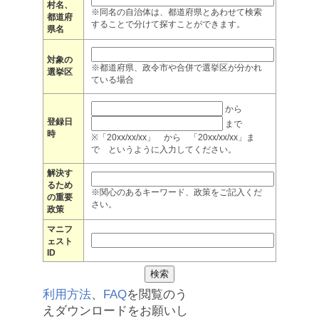
村名、
※同名の自治体は、都道府県とあわせて検索
都道府
することで分けて探すことができます。
県名
対象の
※都道府県、政令市や合併で選挙区が分かれ
選挙区
ている場合
から
登録日
まで
時
※「20xx/xx/xx」 から 「20xx/xx/xx」ま
で というように入力してください。
解決す
るため
※関心のあるキーワード、政策をご記入くだ
の重要
さい。
政策
マニフ
ェスト
ID
利用方法
、
FAQ
を閲覧のう
えダウンロードをお願いし