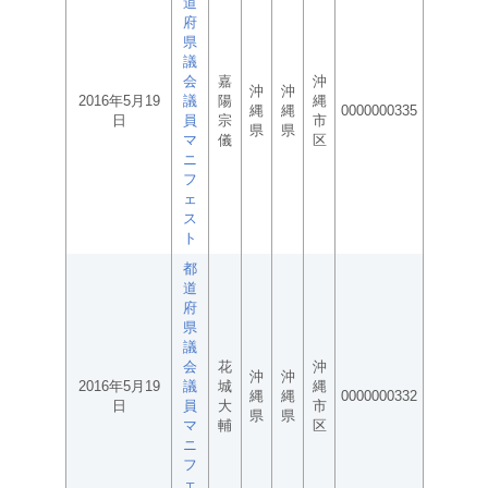
道
府
県
議
会
嘉
沖
沖
沖
2016年5月19
議
陽
縄
縄
縄
0000000335
日
員
宗
市
県
県
マ
儀
区
ニ
フ
ェ
ス
ト
都
道
府
県
議
会
花
沖
沖
沖
2016年5月19
議
城
縄
縄
縄
0000000332
日
員
大
市
県
県
マ
輔
区
ニ
フ
ェ