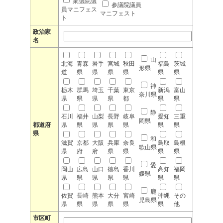
衆議院議
参議院議員
員マニフェス
マニフェスト
ト
政治家
名
山
北海
青森
岩手
宮城
秋田
福島
茨城
形県
道
県
県
県
県
県
県
神
栃木
群馬
埼玉
千葉
東京
新潟
富山
奈川県
県
県
県
県
都
県
県
静
石川
福井
山梨
長野
岐阜
愛知
三重
岡県
都道府
県
県
県
県
県
県
県
県
和
滋賀
京都
大阪
兵庫
奈良
鳥取
島根
歌山県
県
府
府
県
県
県
県
愛
岡山
広島
山口
徳島
香川
高知
福岡
媛県
県
県
県
県
県
県
県
鹿
佐賀
長崎
熊本
大分
宮崎
沖縄
その
児島県
県
県
県
県
県
県
他
市区町