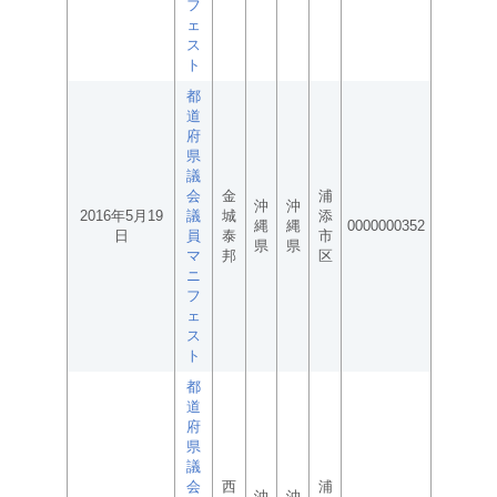
フ
ェ
ス
ト
都
道
府
県
議
会
金
浦
沖
沖
2016年5月19
議
城
添
縄
縄
0000000352
日
員
泰
市
県
県
マ
邦
区
ニ
フ
ェ
ス
ト
都
道
府
県
議
会
西
浦
沖
沖