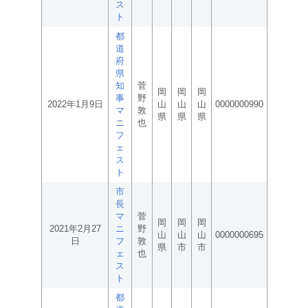
ス
ト
都
道
府
県
知
菅
岡
岡
岡
事
野
2022年1月9日
山
山
山
0000000990
マ
敦
県
県
県
ニ
也
フ
ェ
ス
ト
市
長
マ
菅
岡
岡
岡
2021年2月27
ニ
野
山
山
山
0000000695
日
フ
敦
県
市
市
ェ
也
ス
ト
都