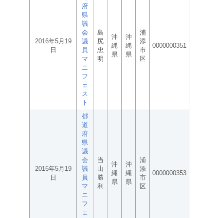
府
県
議
会
島
浦
沖
沖
2016年5月19
議
尻
添
縄
縄
0000000351
日
員
忠
市
県
県
マ
明
区
ニ
フ
ェ
ス
ト
都
道
府
県
議
会
当
浦
沖
沖
2016年5月19
議
山
添
縄
縄
0000000353
日
員
勝
市
県
県
マ
利
区
ニ
フ
ェ