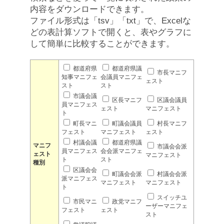
内容をダウンロードできます。
ファイル形式は「tsv」「txt」で、Excelな
どの表計算ソフトで開くと、表やグラフに
して簡単に比較することができます。
都道府県
都道府県議
市長マニフ
知事マニフェ
会議員マニフェ
ェスト
スト
スト
市議会議
区長マニフ
区議会議員
員マニフェス
ェスト
マニフェスト
ト
町長マニ
町議会議員
村長マニフ
フェスト
マニフェスト
ェスト
村議会議
都道府県議
マニフ
市議会会派
員マニフェス
会会派マニフェ
ェスト
マニフェスト
ト
スト
種別
区議会会
町議会会派
村議会会派
派マニフェス
マニフェスト
マニフェスト
ト
スイッチユ
市民マニ
政党マニフ
ーザーマニフェ
フェスト
ェスト
スト