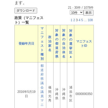
ます。
21
-
30
件 /
1078
件
政策（マニフェス
1
2
3
4
5
...
108
ト）一覧
マ
対
対
対
ニ
象
象
象
フ
政
の
の
の
ェ
治
マニフェス
登録年月日
都
自
選
ス
家
トID
道
治
挙
ト
名
府
体
区
種
県
名
▲
別
都
道
府
県
議
会
儀
浦
沖
沖
2016年5月19
議
間
添
縄
縄
0000000350
日
員
光
市
県
県
マ
秀
区
ニ