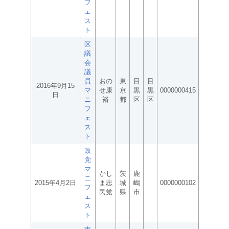
フ
ェ
ス
ト
区
議
会
議
員
おの
東
目
目
2016年9月15
マ
せ康
京
黒
黒
0000000415
日
ニ
裕
都
区
区
フ
ェ
ス
ト
政
党
マ
かし
茨
鹿
ニ
2015年4月2日
ま志
城
嶋
0000000102
フ
民党
県
市
ェ
ス
ト