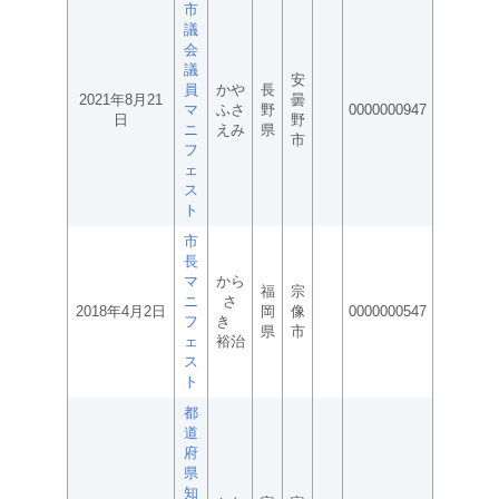
市
議
会
議
安
員
かや
長
2021年8月21
曇
マ
ふさ
野
0000000947
日
野
ニ
えみ
県
市
フ
ェ
ス
ト
市
長
マ
から
福
宗
ニ
さ
2018年4月2日
岡
像
0000000547
フ
き
県
市
ェ
裕治
ス
ト
都
道
府
県
知