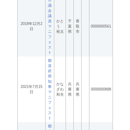
市
議
会
議
員
かと
千
香
2018年12月2
マ
う
葉
取
0000000561
日
ニ
裕太
県
市
フ
ェ
ス
ト
都
道
府
県
知
かな
兵
兵
2021年7月15
事
ざわ
庫
庫
0000000898
日
マ
和夫
県
県
ニ
フ
ェ
ス
ト
都