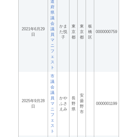
道
府
県
議
会
かま
東
東
板
2021年6月29
議
た悦
京
京
橋
0000000759
日
員
子
都
都
区
マ
ニ
フ
ェ
ス
ト
市
議
会
議
安
員
かや
長
2025年9月28
曇
マ
ふさ
野
0000001199
日
野
ニ
えみ
県
市
フ
ェ
ス
ト