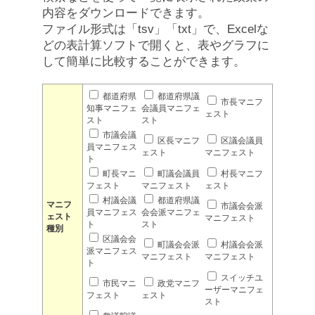
内容をダウンロードできます。
ファイル形式は「tsv」「txt」で、Excelな
どの表計算ソフトで開くと、表やグラフに
して簡単に比較することができます。
都道府県
都道府県議
市長マニフ
知事マニフェ
会議員マニフェ
ェスト
スト
スト
市議会議
区長マニフ
区議会議員
員マニフェス
ェスト
マニフェスト
ト
町長マニ
町議会議員
村長マニフ
フェスト
マニフェスト
ェスト
村議会議
都道府県議
マニフ
市議会会派
員マニフェス
会会派マニフェ
ェスト
マニフェスト
ト
スト
種別
区議会会
町議会会派
村議会会派
派マニフェス
マニフェスト
マニフェスト
ト
スイッチユ
市民マニ
政党マニフ
ーザーマニフェ
フェスト
ェスト
スト