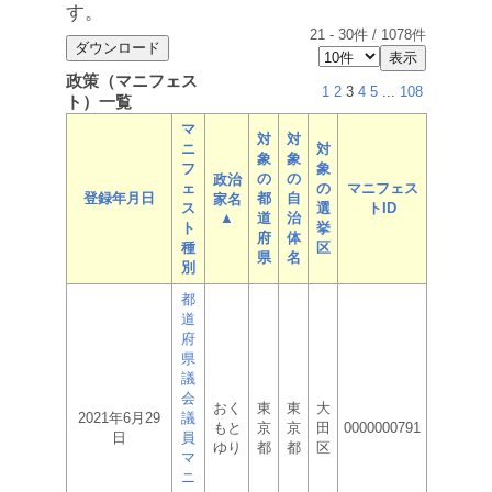
す。
21
-
30
件 /
1078
件
政策（マニフェス
1
2
3
4
5
...
108
ト）一覧
マ
対
対
ニ
対
象
象
フ
象
の
の
政治
ェ
の
マニフェス
登録年月日
都
自
家名
ス
選
トID
▲
道
治
ト
挙
府
体
種
区
県
名
別
都
道
府
県
議
会
おく
東
東
大
2021年6月29
議
もと
京
京
田
0000000791
日
員
ゆり
都
都
区
マ
ニ