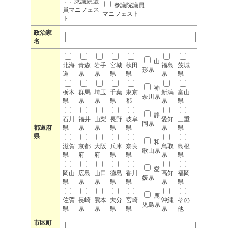
衆議院議
参議院議員
員マニフェス
マニフェスト
ト
政治家
名
山
北海
青森
岩手
宮城
秋田
福島
茨城
形県
道
県
県
県
県
県
県
神
栃木
群馬
埼玉
千葉
東京
新潟
富山
奈川県
県
県
県
県
都
県
県
静
石川
福井
山梨
長野
岐阜
愛知
三重
岡県
都道府
県
県
県
県
県
県
県
県
和
滋賀
京都
大阪
兵庫
奈良
鳥取
島根
歌山県
県
府
府
県
県
県
県
愛
岡山
広島
山口
徳島
香川
高知
福岡
媛県
県
県
県
県
県
県
県
鹿
佐賀
長崎
熊本
大分
宮崎
沖縄
その
児島県
県
県
県
県
県
県
他
市区町