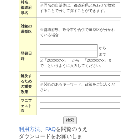
村名、
※同名の自治体は、都道府県とあわせて検索
都道府
することで分けて探すことができます。
県名
対象の
※都道府県、政令市や合併で選挙区が分かれ
選挙区
ている場合
から
登録日
まで
時
※「20xx/xx/xx」 から 「20xx/xx/xx」ま
で というように入力してください。
解決す
るため
※関心のあるキーワード、政策をご記入くだ
の重要
さい。
政策
マニフ
ェスト
ID
利用方法
、
FAQ
を閲覧のうえ
ダウンロードをお願いしま