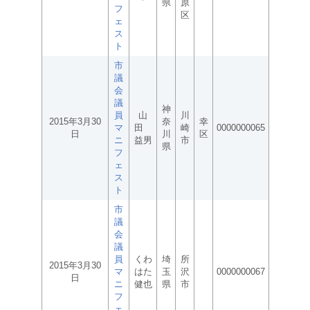
県
原
フ
区
ェ
ス
ト
市
議
会
議
神
員
山
川
2015年3月30
奈
幸
マ
田
崎
0000000065
日
川
区
ニ
益男
市
県
フ
ェ
ス
ト
市
議
会
議
員
くわ
埼
所
2015年3月30
マ
はた
玉
沢
0000000067
日
ニ
健也
県
市
フ
ェ