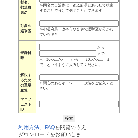
村名、
※同名の自治体は、都道府県とあわせて検索
都道府
することで分けて探すことができます。
県名
対象の
※都道府県、政令市や合併で選挙区が分かれ
選挙区
ている場合
から
登録日
まで
時
※「20xx/xx/xx」 から 「20xx/xx/xx」ま
で というように入力してください。
解決す
るため
※関心のあるキーワード、政策をご記入くだ
の重要
さい。
政策
マニフ
ェスト
ID
利用方法
、
FAQ
を閲覧のうえ
ダウンロードをお願いしま