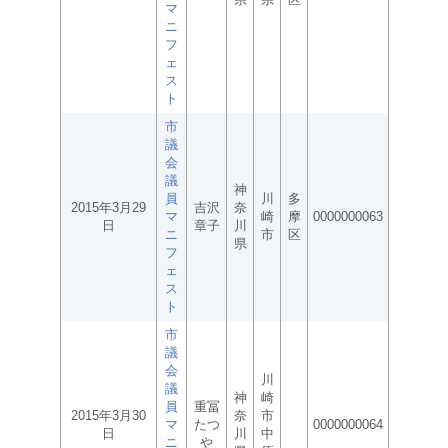
マ
ニ
フ
ェ
ス
ト
市
議
会
議
神
員
川
多
2015年3月29
吉沢
奈
マ
崎
摩
0000000063
日
章子
川
ニ
市
区
県
フ
ェ
ス
ト
市
議
会
川
議
神
崎
員
重冨
2015年3月30
奈
市
マ
たつ
0000000064
日
川
中
ニ
や