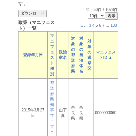
す。
41
-
50
件 /
1078
件
政策（マニフェス
1
...
3
4
5
6
7
...
108
ト）一覧
マ
対
対
ニ
対
象
象
フ
象
の
の
ェ
政治
の
マニフェス
登録年月日
都
自
ス
家名
選
トID ▲
道
治
ト
挙
府
体
種
区
県
名
別
都
道
府
県
知
奈
奈
2015年3月27
事
山下
良
良
0000000060
日
マ
真
県
県
ニ
フ
ェ