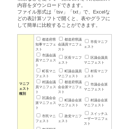
内容をダウンロードできます。
ファイル形式は「tsv」「txt」で、Excelな
どの表計算ソフトで開くと、表やグラフに
して簡単に比較することができます。
都道府県
都道府県議
市長マニフ
知事マニフェ
会議員マニフェ
ェスト
スト
スト
市議会議
区長マニフ
区議会議員
員マニフェス
ェスト
マニフェスト
ト
町長マニ
町議会議員
村長マニフ
フェスト
マニフェスト
ェスト
村議会議
都道府県議
マニフ
市議会会派
員マニフェス
会会派マニフェ
ェスト
マニフェスト
ト
スト
種別
区議会会
町議会会派
村議会会派
派マニフェス
マニフェスト
マニフェスト
ト
スイッチユ
市民マニ
政党マニフ
ーザーマニフェ
フェスト
ェスト
スト