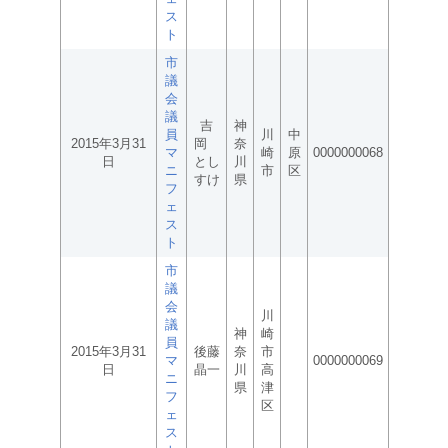
ス
ト
市
議
会
議
吉
神
員
川
中
2015年3月31
岡
奈
マ
崎
原
0000000068
日
とし
川
ニ
市
区
すけ
県
フ
ェ
ス
ト
市
議
会
川
議
神
崎
員
2015年3月31
後藤
奈
市
マ
0000000069
日
晶一
川
高
ニ
県
津
フ
区
ェ
ス