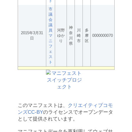
ト
市
議
会
議
神
員
河野
川
多
2015年3月31
奈
マ
ゆか
崎
摩
0000000070
日
川
ニ
り
市
区
県
フ
ェ
ス
ト
このマニフェストは、
クリエイティブコモ
ンズCC-BY
のライセンスでオープンデータ
として提供されています。
マニフェストデータを再利用してウェブサ