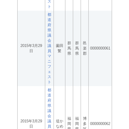
ス
ト
都
道
府
県
議
会
群
群
邑
2015年3月29
議
薗田
馬
馬
楽
0000000061
日
員
繁
県
県
郡
マ
ニ
フ
ェ
ス
ト
都
道
府
県
議
会
福
福
博
2015年3月29
議
堤か
岡
岡
多
0000000062
日
員
なめ
県
県
区