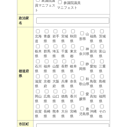
衆議院議
参議院議員
員マニフェス
マニフェスト
ト
政治家
名
山
北海
青森
岩手
宮城
秋田
福島
茨城
形県
道
県
県
県
県
県
県
神
栃木
群馬
埼玉
千葉
東京
新潟
富山
奈川県
県
県
県
県
都
県
県
静
石川
福井
山梨
長野
岐阜
愛知
三重
岡県
都道府
県
県
県
県
県
県
県
県
和
滋賀
京都
大阪
兵庫
奈良
鳥取
島根
歌山県
県
府
府
県
県
県
県
愛
岡山
広島
山口
徳島
香川
高知
福岡
媛県
県
県
県
県
県
県
県
鹿
佐賀
長崎
熊本
大分
宮崎
沖縄
その
児島県
県
県
県
県
県
県
他
市区町