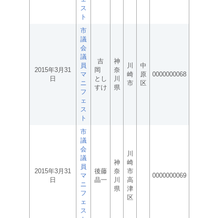
ス
ト
市
議
会
議
吉
神
員
川
中
2015年3月31
岡
奈
マ
崎
原
0000000068
日
とし
川
ニ
市
区
すけ
県
フ
ェ
ス
ト
市
議
会
川
議
神
崎
員
2015年3月31
後藤
奈
市
マ
0000000069
日
晶一
川
高
ニ
県
津
フ
区
ェ
ス