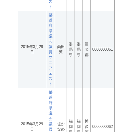
ス
ト
都
道
府
県
議
会
群
群
邑
2015年3月29
議
薗田
馬
馬
楽
0000000061
日
員
繁
県
県
郡
マ
ニ
フ
ェ
ス
ト
都
道
府
県
議
会
福
福
博
2015年3月29
議
堤か
岡
岡
多
0000000062
日
員
なめ
県
県
区