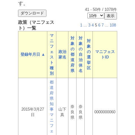
す。
41
-
50
件 /
1078
件
政策（マニフェス
1
...
3
4
5
6
7
...
108
ト）一覧
マ
対
対
ニ
対
象
象
フ
象
の
の
ェ
政治
の
マニフェス
登録年月日 ▲
都
自
ス
家名
選
トID
道
治
ト
挙
府
体
種
区
県
名
別
都
道
府
県
知
奈
奈
2015年3月27
事
山下
良
良
0000000060
日
マ
真
県
県
ニ
フ
ェ