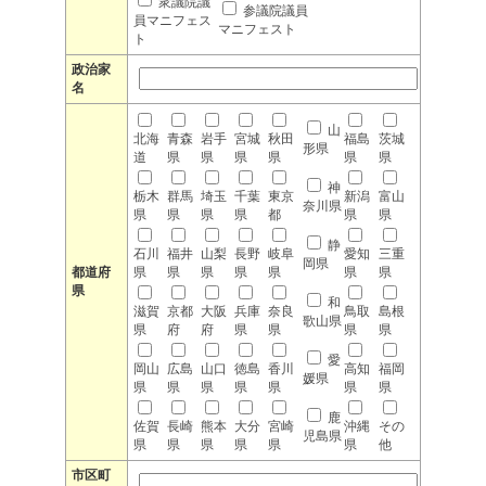
衆議院議
参議院議員
員マニフェス
マニフェスト
ト
政治家
名
山
北海
青森
岩手
宮城
秋田
福島
茨城
形県
道
県
県
県
県
県
県
神
栃木
群馬
埼玉
千葉
東京
新潟
富山
奈川県
県
県
県
県
都
県
県
静
石川
福井
山梨
長野
岐阜
愛知
三重
岡県
都道府
県
県
県
県
県
県
県
県
和
滋賀
京都
大阪
兵庫
奈良
鳥取
島根
歌山県
県
府
府
県
県
県
県
愛
岡山
広島
山口
徳島
香川
高知
福岡
媛県
県
県
県
県
県
県
県
鹿
佐賀
長崎
熊本
大分
宮崎
沖縄
その
児島県
県
県
県
県
県
県
他
市区町