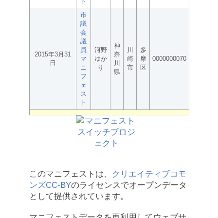
ト
市
議
会
議
神
員
河野
川
多
2015年3月31
奈
マ
ゆか
崎
摩
0000000070
日
川
ニ
り
市
区
県
フ
ェ
ス
ト
このマニフェストは、
クリエイティブコモ
ンズCC-BY
のライセンスでオープンデータ
として提供されています。
マニフェストデータを再利用してウェブサ