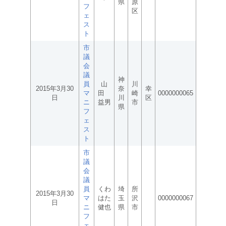
県
原
フ
区
ェ
ス
ト
市
議
会
議
神
員
山
川
2015年3月30
奈
幸
マ
田
崎
0000000065
日
川
区
ニ
益男
市
県
フ
ェ
ス
ト
市
議
会
議
員
くわ
埼
所
2015年3月30
マ
はた
玉
沢
0000000067
日
ニ
健也
県
市
フ
ェ