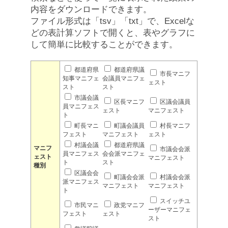
内容をダウンロードできます。
ファイル形式は「tsv」「txt」で、Excelな
どの表計算ソフトで開くと、表やグラフに
して簡単に比較することができます。
都道府県
都道府県議
市長マニフ
知事マニフェ
会議員マニフェ
ェスト
スト
スト
市議会議
区長マニフ
区議会議員
員マニフェス
ェスト
マニフェスト
ト
町長マニ
町議会議員
村長マニフ
フェスト
マニフェスト
ェスト
村議会議
都道府県議
マニフ
市議会会派
員マニフェス
会会派マニフェ
ェスト
マニフェスト
ト
スト
種別
区議会会
町議会会派
村議会会派
派マニフェス
マニフェスト
マニフェスト
ト
スイッチユ
市民マニ
政党マニフ
ーザーマニフェ
フェスト
ェスト
スト