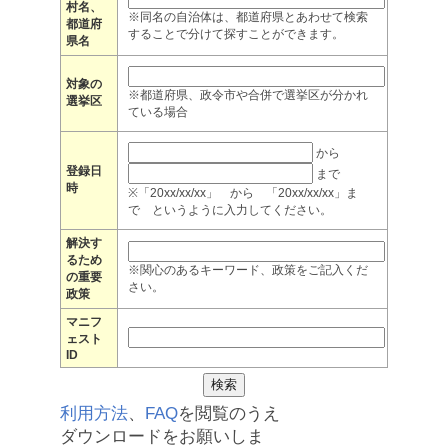
村名、
※同名の自治体は、都道府県とあわせて検索
都道府
することで分けて探すことができます。
県名
対象の
※都道府県、政令市や合併で選挙区が分かれ
選挙区
ている場合
から
登録日
まで
時
※「20xx/xx/xx」 から 「20xx/xx/xx」ま
で というように入力してください。
解決す
るため
※関心のあるキーワード、政策をご記入くだ
の重要
さい。
政策
マニフ
ェスト
ID
利用方法
、
FAQ
を閲覧のうえ
ダウンロードをお願いしま