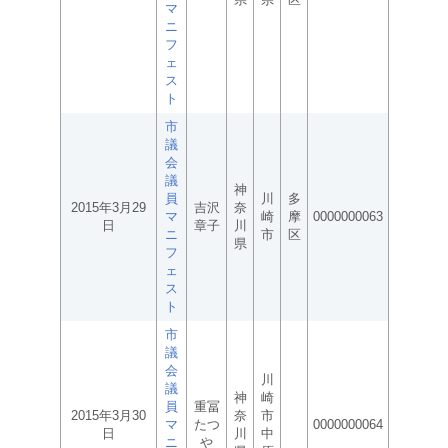
マ
ニ
フ
ェ
ス
ト
市
議
会
議
神
員
川
多
2015年3月29
吉沢
奈
マ
崎
摩
0000000063
日
章子
川
ニ
市
区
県
フ
ェ
ス
ト
市
議
会
川
議
神
崎
員
重冨
2015年3月30
奈
市
マ
たつ
0000000064
日
川
中
ニ
や