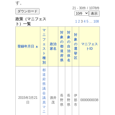
す。
21
-
30
件 /
1078
件
政策（マニフェス
1
2
3
4
5
...
108
ト）一覧
マ
対
対
ニ
対
象
象
フ
象
の
の
ェ
政治
の
マニフェス
登録年月日 ▲
都
自
ス
家名
選
トID
道
治
ト
挙
府
体
種
区
県
名
別
都
道
府
県
議
会
長
長
伊
2015年3月21
議
酒井
野
野
那
0000000038
日
員
茂
県
県
市
マ
ニ