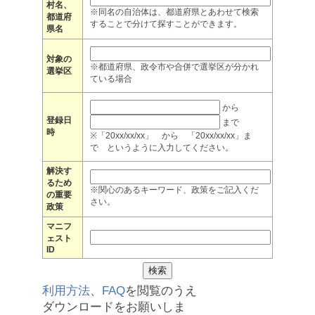
村名、
※同名の自治体は、都道府県とあわせて検索
都道府
することで分けて探すことができます。
県名
対象の
※都道府県、政令市や合併で選挙区が分かれ
選挙区
ている場合
から
登録日
まで
時
※「20xx/xx/xx」 から 「20xx/xx/xx」ま
で というように入力してください。
解決す
るため
※関心のあるキーワード、政策をご記入くだ
の重要
さい。
政策
マニフ
ェスト
ID
利用方法
、
FAQ
を閲覧のうえ
ダウンロードをお願いしま