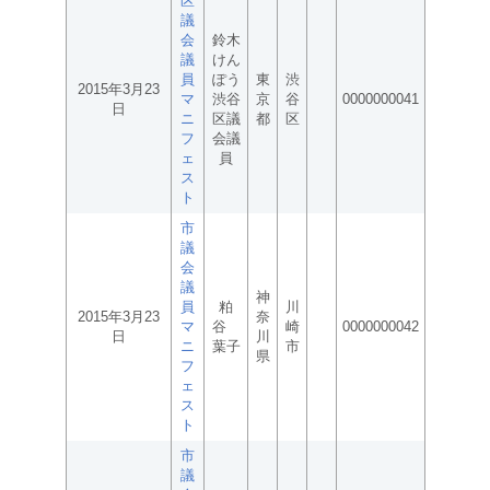
区
議
会
鈴木
議
けん
員
ぽう
東
渋
2015年3月23
マ
渋谷
京
谷
0000000041
日
ニ
区議
都
区
フ
会議
ェ
員
ス
ト
市
議
会
議
神
員
粕
川
2015年3月23
奈
マ
谷
崎
0000000042
日
川
ニ
葉子
市
県
フ
ェ
ス
ト
市
議