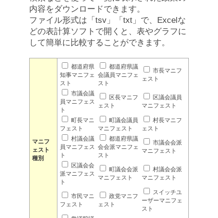
内容をダウンロードできます。
ファイル形式は「tsv」「txt」で、Excelな
どの表計算ソフトで開くと、表やグラフに
して簡単に比較することができます。
都道府県
都道府県議
市長マニフ
知事マニフェ
会議員マニフェ
ェスト
スト
スト
市議会議
区長マニフ
区議会議員
員マニフェス
ェスト
マニフェスト
ト
町長マニ
町議会議員
村長マニフ
フェスト
マニフェスト
ェスト
村議会議
都道府県議
マニフ
市議会会派
員マニフェス
会会派マニフェ
ェスト
マニフェスト
ト
スト
種別
区議会会
町議会会派
村議会会派
派マニフェス
マニフェスト
マニフェスト
ト
スイッチユ
市民マニ
政党マニフ
ーザーマニフェ
フェスト
ェスト
スト