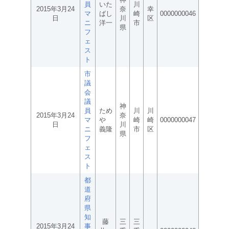
員
いた
川
2015年3月24
奈
幸
マ
ばし
崎
0000000046
日
川
区
ニ
洋一
市
県
フ
ェ
ス
ト
市
議
会
議
神
員
ため
川
川
2015年3月24
奈
マ
や
崎
崎
0000000047
日
川
ニ
義隆
市
区
県
フ
ェ
ス
ト
都
道
府
県
知
藤
三
三
2015年3月24
事