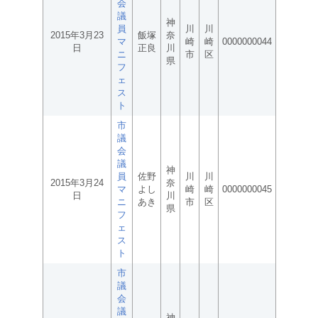
会
議
神
員
川
川
2015年3月23
飯塚
奈
マ
崎
崎
0000000044
日
正良
川
ニ
市
区
県
フ
ェ
ス
ト
市
議
会
議
神
員
佐野
川
川
2015年3月24
奈
マ
よし
崎
崎
0000000045
日
川
ニ
あき
市
区
県
フ
ェ
ス
ト
市
議
会
議
神