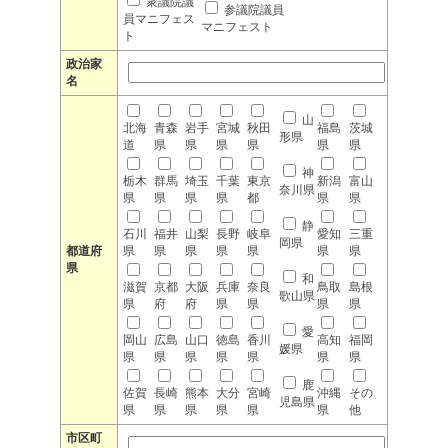
衆議院議
参議院議員
員マニフェス
マニフェスト
ト
政治家
名
山
北海
青森
岩手
宮城
秋田
福島
茨城
形県
道
県
県
県
県
県
県
神
栃木
群馬
埼玉
千葉
東京
新潟
富山
奈川県
県
県
県
県
都
県
県
静
石川
福井
山梨
長野
岐阜
愛知
三重
岡県
都道府
県
県
県
県
県
県
県
県
和
滋賀
京都
大阪
兵庫
奈良
鳥取
島根
歌山県
県
府
府
県
県
県
県
愛
岡山
広島
山口
徳島
香川
高知
福岡
媛県
県
県
県
県
県
県
県
鹿
佐賀
長崎
熊本
大分
宮崎
沖縄
その
児島県
県
県
県
県
県
県
他
市区町