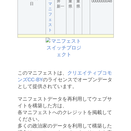
井
重
重
0000000048
日
マ
新一
県
県
ニ
フ
ェ
ス
ト
このマニフェストは、
クリエイティブコモ
ンズCC-BY
のライセンスでオープンデータ
として提供されています。
マニフェストデータを再利用してウェブサ
イトを構築した方は、
各マニフェストへのクレジットを掲載して
ください。
多くの政治家のデータを利用して構築した