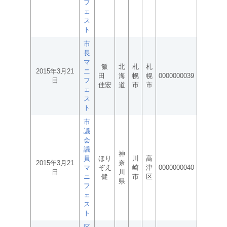
フ
ェ
ス
ト
市
長
マ
飯
北
札
札
2015年3月21
ニ
田
海
幌
幌
0000000039
日
フ
佳宏
道
市
市
ェ
ス
ト
市
議
会
議
神
員
ほり
川
高
2015年3月21
奈
マ
ぞえ
崎
津
0000000040
日
川
ニ
健
市
区
県
フ
ェ
ス
ト