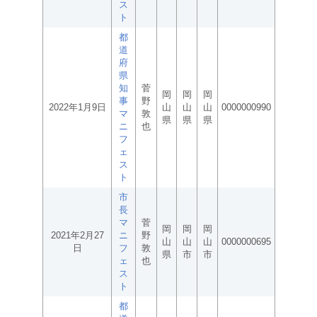
ス
ト
都
道
府
県
知
菅
岡
岡
岡
事
野
2022年1月9日
山
山
山
0000000990
マ
敦
県
県
県
ニ
也
フ
ェ
ス
ト
市
長
マ
菅
岡
岡
岡
2021年2月27
ニ
野
山
山
山
0000000695
日
フ
敦
県
市
市
ェ
也
ス
ト
都