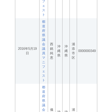
フ
ェ
ス
ト
都
道
府
県
議
会
西
浦
沖
沖
2016年5月19
議
銘
添
縄
縄
0000000349
日
員
純
市
県
県
マ
恵
区
ニ
フ
ェ
ス
ト
都
道
府
県
議
会
儀
浦
沖
沖