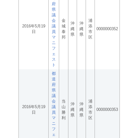
府
県
議
会
金
浦
沖
沖
2016年5月19
議
城
添
縄
縄
0000000352
日
員
泰
市
県
県
マ
邦
区
ニ
フ
ェ
ス
ト
都
道
府
県
議
会
当
浦
沖
沖
2016年5月19
議
山
添
縄
縄
0000000353
日
員
勝
市
県
県
マ
利
区
ニ
フ
ェ