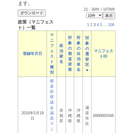
ます。
21
-
30
件 /
1078
件
政策（マニフェス
1
2
3
4
5
...
108
ト）一覧
マ
対
対
対
ニ
象
象
象
フ
政
の
の
の
ェ
治
マニフェス
登録年月日
都
自
選
ス
家
トID
道
治
挙
ト
名
府
体
区
種
県
名
▲
別
都
道
府
県
議
会
浦
赤
沖
沖
2016年5月19
議
添
嶺
縄
縄
0000000348
日
員
市
昇
県
県
マ
区
ニ