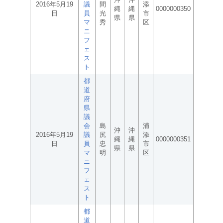
2016年5月19
議
間
添
縄
縄
0000000350
日
員
光
市
県
県
マ
秀
区
ニ
フ
ェ
ス
ト
都
道
府
県
議
会
島
浦
沖
沖
2016年5月19
議
尻
添
縄
縄
0000000351
日
員
忠
市
県
県
マ
明
区
ニ
フ
ェ
ス
ト
都
道