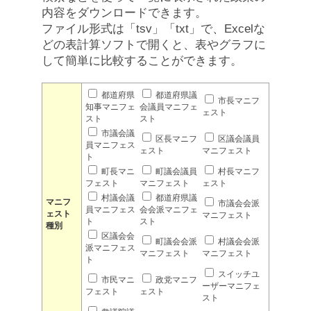
内容をダウンロードできます。
ファイル形式は「tsv」「txt」で、Excelな
どの表計算ソフトで開くと、表やグラフに
して簡単に比較することができます。
都道府県
都道府県議
市長マニフ
知事マニフェ
会議員マニフェ
ェスト
スト
スト
市議会議
区長マニフ
区議会議員
員マニフェス
ェスト
マニフェスト
ト
町長マニ
町議会議員
村長マニフ
フェスト
マニフェスト
ェスト
村議会議
都道府県議
マニフ
市議会会派
員マニフェス
会会派マニフェ
ェスト
マニフェスト
ト
スト
種別
区議会会
町議会会派
村議会会派
派マニフェス
マニフェスト
マニフェスト
ト
スイッチユ
市民マニ
政党マニフ
ーザーマニフェ
フェスト
ェスト
スト