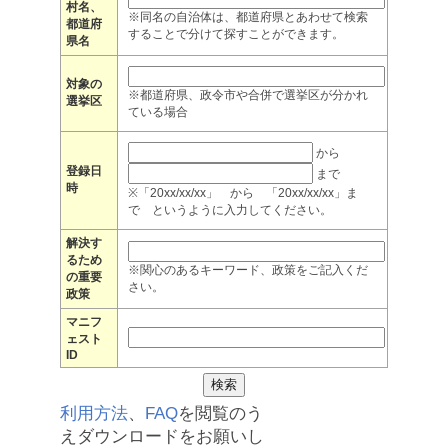
村名、
※同名の自治体は、都道府県とあわせて検索
都道府
することで分けて探すことができます。
県名
対象の
※都道府県、政令市や合併で選挙区が分かれ
選挙区
ている場合
から
登録日
まで
時
※「20xx/xx/xx」 から 「20xx/xx/xx」ま
で というように入力してください。
解決す
るため
※関心のあるキーワード、政策をご記入くだ
の重要
さい。
政策
マニフ
ェスト
ID
利用方法
、
FAQ
を閲覧のう
えダウンロードをお願いし