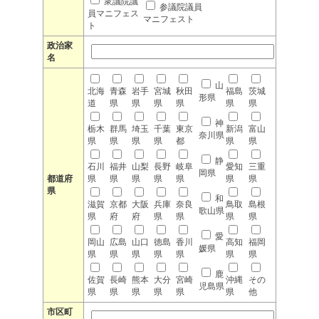
衆議院議
参議院議員
員マニフェス
マニフェスト
ト
政治家
名
山
北海
青森
岩手
宮城
秋田
福島
茨城
形県
道
県
県
県
県
県
県
神
栃木
群馬
埼玉
千葉
東京
新潟
富山
奈川県
県
県
県
県
都
県
県
静
石川
福井
山梨
長野
岐阜
愛知
三重
岡県
都道府
県
県
県
県
県
県
県
県
和
滋賀
京都
大阪
兵庫
奈良
鳥取
島根
歌山県
県
府
府
県
県
県
県
愛
岡山
広島
山口
徳島
香川
高知
福岡
媛県
県
県
県
県
県
県
県
鹿
佐賀
長崎
熊本
大分
宮崎
沖縄
その
児島県
県
県
県
県
県
県
他
市区町