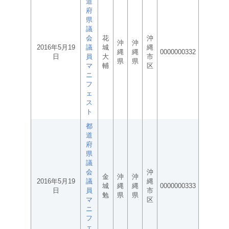
道
府
県
議
会
花
沖
沖
沖
2016年5月19
議
城
縄
縄
縄
0000000332
日
員
大
市
県
県
マ
輔
区
ニ
フ
ェ
ス
ト
都
道
府
県
議
会
沖
金
沖
沖
2016年5月19
議
縄
城
縄
縄
0000000333
日
員
市
勉
県
県
マ
区
ニ
フ
ェ