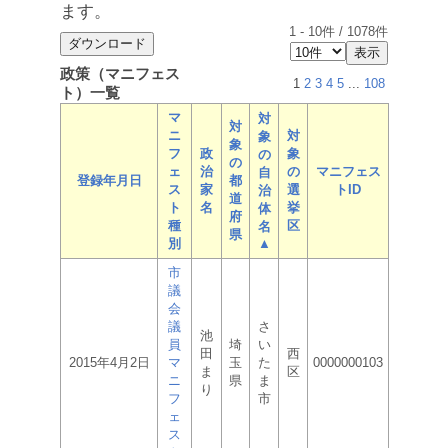
ます。
1
-
10
件 /
1078
件
政策（マニフェス
1
2
3
4
5
...
108
ト）一覧
マ
対
対
ニ
対
象
象
フ
政
象
の
の
ェ
治
の
マニフェス
自
登録年月日
都
ス
家
選
トID
治
道
ト
名
挙
体
府
種
区
名
県
別
▲
市
議
会
議
さ
池
員
埼
い
田
西
2015年4月2日
マ
玉
た
0000000103
ま
区
ニ
県
ま
り
フ
市
ェ
ス