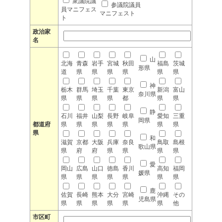
衆議院議
参議院議員
員マニフェス
マニフェスト
ト
政治家
名
山
北海
青森
岩手
宮城
秋田
福島
茨城
形県
道
県
県
県
県
県
県
神
栃木
群馬
埼玉
千葉
東京
新潟
富山
奈川県
県
県
県
県
都
県
県
静
石川
福井
山梨
長野
岐阜
愛知
三重
岡県
都道府
県
県
県
県
県
県
県
県
和
滋賀
京都
大阪
兵庫
奈良
鳥取
島根
歌山県
県
府
府
県
県
県
県
愛
岡山
広島
山口
徳島
香川
高知
福岡
媛県
県
県
県
県
県
県
県
鹿
佐賀
長崎
熊本
大分
宮崎
沖縄
その
児島県
県
県
県
県
県
県
他
市区町