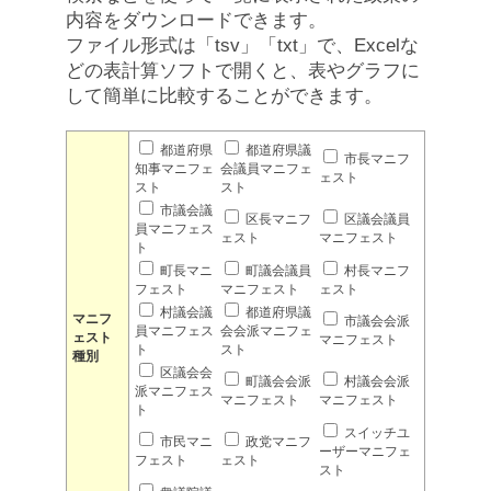
内容をダウンロードできます。
ファイル形式は「tsv」「txt」で、Excelな
どの表計算ソフトで開くと、表やグラフに
して簡単に比較することができます。
都道府県
都道府県議
市長マニフ
知事マニフェ
会議員マニフェ
ェスト
スト
スト
市議会議
区長マニフ
区議会議員
員マニフェス
ェスト
マニフェスト
ト
町長マニ
町議会議員
村長マニフ
フェスト
マニフェスト
ェスト
村議会議
都道府県議
マニフ
市議会会派
員マニフェス
会会派マニフェ
ェスト
マニフェスト
ト
スト
種別
区議会会
町議会会派
村議会会派
派マニフェス
マニフェスト
マニフェスト
ト
スイッチユ
市民マニ
政党マニフ
ーザーマニフェ
フェスト
ェスト
スト