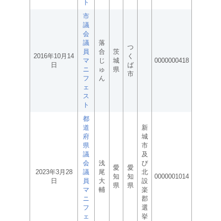
ト
市
議
会
議
落
つ
員
合
茨
2016年10月14
く
マ
じ
城
0000000418
日
ば
ニ
ゅ
県
市
フ
ん
ェ
ス
ト
都
道
新
府
城
県
市
議
及
会
浅
び
愛
愛
2023年3月28
議
尾
北
知
知
0000001014
日
員
大
設
県
県
マ
輔
楽
ニ
郡
フ
選
ェ
挙