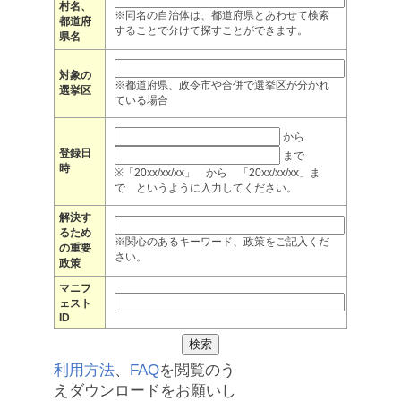
村名、
※同名の自治体は、都道府県とあわせて検索
都道府
することで分けて探すことができます。
県名
対象の
※都道府県、政令市や合併で選挙区が分かれ
選挙区
ている場合
から
登録日
まで
時
※「20xx/xx/xx」 から 「20xx/xx/xx」ま
で というように入力してください。
解決す
るため
※関心のあるキーワード、政策をご記入くだ
の重要
さい。
政策
マニフ
ェスト
ID
利用方法
、
FAQ
を閲覧のう
えダウンロードをお願いし