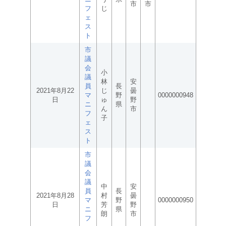
市
市
フ
じ
ェ
ス
ト
市
議
会
小
議
林
安
員
長
2021年8月22
じ
曇
マ
野
0000000948
日
ゅ
野
ニ
県
ん
市
フ
子
ェ
ス
ト
市
議
会
議
中
安
員
長
2021年8月28
村
曇
マ
野
0000000950
日
芳
野
ニ
県
朗
市
フ