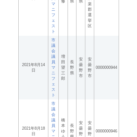
修
県
県
マ
楽
ニ
郡
フ
選
ェ
挙
ス
区
ト
市
議
会
議
増
安
安
員
田
長
2021年8月14
曇
曇
マ
望
野
0000000944
日
野
野
ニ
三
県
市
市
フ
郎
ェ
ス
ト
市
議
会
議
橋
安
安
員
本
長
2021年8月18
曇
曇
マ
ゆ
野
0000000946
日
野
野
ニ
う
県