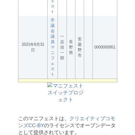
ェ
ス
ト
市
議
会
議
一
安
員
志
長
2021年8月31
曇
マ
信
野
0000000951
日
野
ニ
一
県
市
フ
郎
ェ
ス
ト
このマニフェストは、
クリエイティブコモ
ンズCC-BY
のライセンスでオープンデータ
として提供されています。