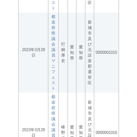
ス
区
ト
都
道
新
府
城
県
市
議
及
会
打
び
愛
愛
2023年3月28
議
桐
北
知
知
0000001015
日
員
厚
設
県
県
マ
史
楽
ニ
郡
フ
選
ェ
挙
ス
区
ト
都
道
新
府
城
県
市
議
及
会
び
峰
愛
愛
2023年3月28
議
北
野
知
知
0000001016
日
員
設