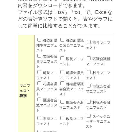
内容をダウンロードできます。
ファイル形式は「tsv」「txt」で、Excelな
どの表計算ソフトで開くと、表やグラフに
して簡単に比較することができます。
都道府県
都道府県議
市長マニフ
知事マニフェ
会議員マニフェ
ェスト
スト
スト
市議会議
区長マニフ
区議会議員
員マニフェス
ェスト
マニフェスト
ト
町長マニ
町議会議員
村長マニフ
フェスト
マニフェスト
ェスト
村議会議
都道府県議
マニフ
市議会会派
員マニフェス
会会派マニフェ
ェスト
マニフェスト
ト
スト
種別
区議会会
町議会会派
村議会会派
派マニフェス
マニフェスト
マニフェスト
ト
スイッチユ
市民マニ
政党マニフ
ーザーマニフェ
フェスト
ェスト
スト