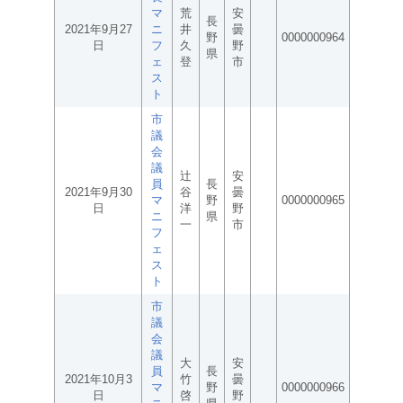
マ
荒
安
長
2021年9月27
ニ
井
曇
野
0000000964
日
フ
久
野
県
ェ
登
市
ス
ト
市
議
会
議
辻
安
員
長
2021年9月30
谷
曇
マ
野
0000000965
日
洋
野
ニ
県
一
市
フ
ェ
ス
ト
市
議
会
議
大
安
員
長
2021年10月3
竹
曇
マ
野
0000000966
日
啓
野