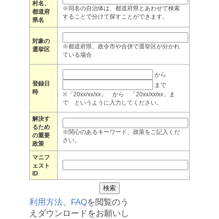
村名、
※同名の自治体は、都道府県とあわせて検索
都道府
することで分けて探すことができます。
県名
対象の
※都道府県、政令市や合併で選挙区が分かれ
選挙区
ている場合
から
登録日
まで
時
※「20xx/xx/xx」 から 「20xx/xx/xx」ま
で というように入力してください。
解決す
るため
※関心のあるキーワード、政策をご記入くだ
の重要
さい。
政策
マニフ
ェスト
ID
利用方法
、
FAQ
を閲覧のう
えダウンロードをお願いし