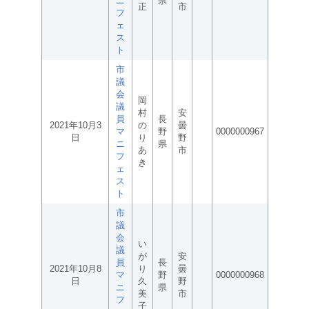
ニ
県
正
市
フ
ェ
ス
ト
市
議
会
岡
議
村
安
員
長
2021年10月3
の
曇
マ
野
0000000967
日
り
野
ニ
県
あ
市
フ
き
ェ
ス
ト
市
議
会
い
議
が
安
員
長
2021年10月8
り
曇
マ
野
0000000968
日
久
野
ニ
県
美
市
フ
子