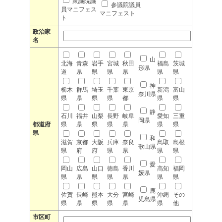
衆議院議
参議院議員
員マニフェス
マニフェスト
ト
政治家
名
山
北海
青森
岩手
宮城
秋田
福島
茨城
形県
道
県
県
県
県
県
県
神
栃木
群馬
埼玉
千葉
東京
新潟
富山
奈川県
県
県
県
県
都
県
県
静
石川
福井
山梨
長野
岐阜
愛知
三重
岡県
都道府
県
県
県
県
県
県
県
県
和
滋賀
京都
大阪
兵庫
奈良
鳥取
島根
歌山県
県
府
府
県
県
県
県
愛
岡山
広島
山口
徳島
香川
高知
福岡
媛県
県
県
県
県
県
県
県
鹿
佐賀
長崎
熊本
大分
宮崎
沖縄
その
児島県
県
県
県
県
県
県
他
市区町