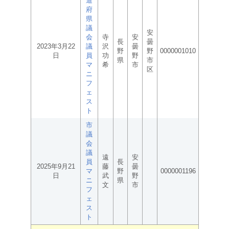
道
府
県
議
安
会
寺
安
長
曇
2023年3月22
議
沢
曇
野
野
0000001010
日
員
功
野
県
市
マ
希
市
区
ニ
フ
ェ
ス
ト
市
議
会
議
遠
安
員
長
2025年9月21
藤
曇
マ
野
0000001196
日
武
野
ニ
県
文
市
フ
ェ
ス
ト