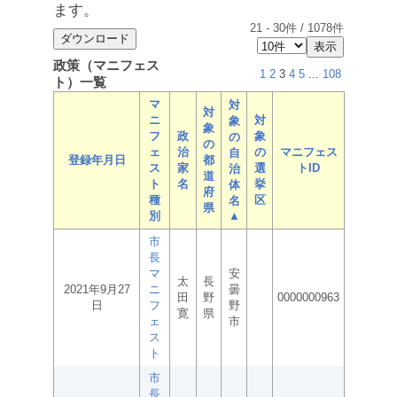
ます。
21
-
30
件 /
1078
件
政策（マニフェス
1
2
3
4
5
...
108
ト）一覧
マ
対
対
ニ
対
象
象
フ
政
象
の
の
ェ
治
の
マニフェス
自
登録年月日
都
ス
家
選
トID
治
道
ト
名
挙
体
府
種
区
名
県
別
▲
市
長
マ
安
太
長
2021年9月27
ニ
曇
田
野
0000000963
日
フ
野
寛
県
ェ
市
ス
ト
市
長