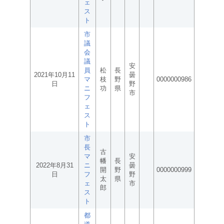
ェ
ス
ト
市
議
会
議
安
員
松
長
2021年10月11
曇
マ
枝
野
0000000986
日
野
ニ
功
県
市
フ
ェ
ス
ト
市
長
古
マ
安
幡
長
2022年8月31
ニ
曇
開
野
0000000999
日
フ
野
太
県
ェ
市
郎
ス
ト
都