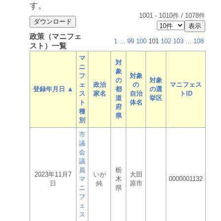
す。
1001
-
1010
件 /
1078
件
政策（マニフェ
1
...
99
100
101
102
103
...
108
スト）一覧
マ
対
ニ
象
フ
対象
の
対象
ェ
政治
の
マニフェス
登録年月日 ▲
都
の選
ス
家名
自治
トID
道
挙区
ト
体名
府
種
県
別
市
議
会
議
員
栃
2023年11月7
いが
大田
マ
木
0000001132
日
純
原市
ニ
県
フ
ェ
ス