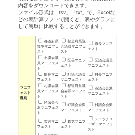
内容をダウンロードできます。
ファイル形式は「tsv」「txt」で、Excelな
どの表計算ソフトで開くと、表やグラフに
して簡単に比較することができます。
都道府県
都道府県議
市長マニフ
知事マニフェ
会議員マニフェ
ェスト
スト
スト
市議会議
区長マニフ
区議会議員
員マニフェス
ェスト
マニフェスト
ト
町長マニ
町議会議員
村長マニフ
フェスト
マニフェスト
ェスト
村議会議
都道府県議
マニフ
市議会会派
員マニフェス
会会派マニフェ
ェスト
マニフェスト
ト
スト
種別
区議会会
町議会会派
村議会会派
派マニフェス
マニフェスト
マニフェスト
ト
スイッチユ
市民マニ
政党マニフ
ーザーマニフェ
フェスト
ェスト
スト