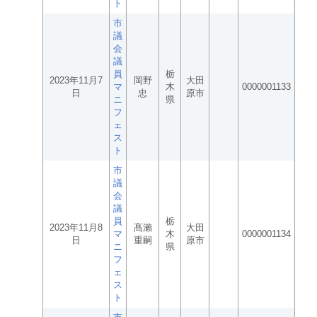
ト
市
議
会
議
員
栃
2023年11月7
岡野
大田
マ
木
0000001133
日
忠
原市
ニ
県
フ
ェ
ス
ト
市
議
会
議
員
栃
2023年11月8
髙瀨
大田
マ
木
0000001134
日
重嗣
原市
ニ
県
フ
ェ
ス
ト