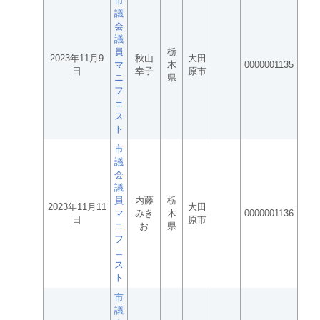
市
議
会
議
員
栃
2023年11月9
秋山
大田
マ
木
0000001135
日
幸子
原市
ニ
県
フ
ェ
ス
ト
市
議
会
議
員
内藤
栃
2023年11月11
大田
マ
みき
木
0000001136
日
原市
ニ
お
県
フ
ェ
ス
ト
市
議