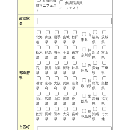
衆議院議
参議院議員
員マニフェス
マニフェスト
ト
政治家
名
山
北海
青森
岩手
宮城
秋田
福島
茨城
形県
道
県
県
県
県
県
県
神
栃木
群馬
埼玉
千葉
東京
新潟
富山
奈川県
県
県
県
県
都
県
県
静
石川
福井
山梨
長野
岐阜
愛知
三重
岡県
都道府
県
県
県
県
県
県
県
県
和
滋賀
京都
大阪
兵庫
奈良
鳥取
島根
歌山県
県
府
府
県
県
県
県
愛
岡山
広島
山口
徳島
香川
高知
福岡
媛県
県
県
県
県
県
県
県
鹿
佐賀
長崎
熊本
大分
宮崎
沖縄
その
児島県
県
県
県
県
県
県
他
市区町