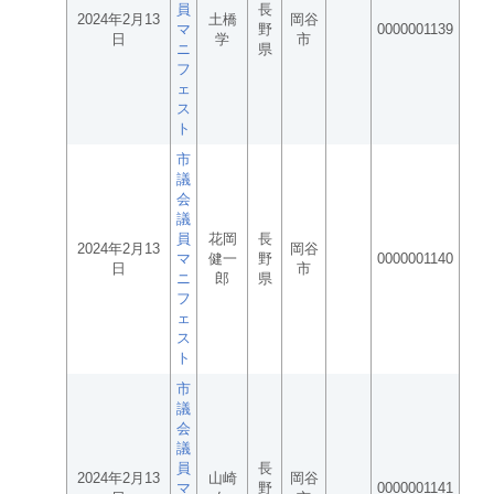
員
長
2024年2月13
土橋
岡谷
マ
野
0000001139
日
学
市
ニ
県
フ
ェ
ス
ト
市
議
会
議
員
花岡
長
2024年2月13
岡谷
マ
健一
野
0000001140
日
市
ニ
郎
県
フ
ェ
ス
ト
市
議
会
議
員
長
2024年2月13
山崎
岡谷
マ
野
0000001141