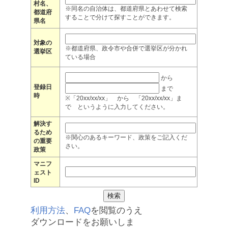
村名、
※同名の自治体は、都道府県とあわせて検索
都道府
することで分けて探すことができます。
県名
対象の
※都道府県、政令市や合併で選挙区が分かれ
選挙区
ている場合
から
登録日
まで
時
※「20xx/xx/xx」 から 「20xx/xx/xx」ま
で というように入力してください。
解決す
るため
※関心のあるキーワード、政策をご記入くだ
の重要
さい。
政策
マニフ
ェスト
ID
利用方法
、
FAQ
を閲覧のうえ
ダウンロードをお願いしま