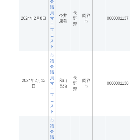
会
議
員
長
今井
岡谷
2024年2月8日
マ
野
0000001137
康善
市
ニ
県
フ
ェ
ス
ト
市
議
会
議
員
長
2024年2月13
秋山
岡谷
マ
野
0000001138
日
良治
市
ニ
県
フ
ェ
ス
ト
市
議
会
議