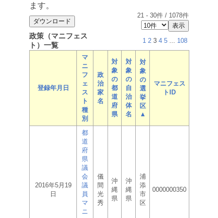
ます。
21
-
30
件 /
1078
件
政策（マニフェス
1
2
3
4
5
...
108
ト）一覧
マ
対
対
対
ニ
象
象
象
フ
政
の
の
の
ェ
治
マニフェス
登録年月日
都
自
選
ス
家
トID
道
治
挙
ト
名
府
体
区
種
県
名
▲
別
都
道
府
県
議
会
儀
浦
沖
沖
2016年5月19
議
間
添
縄
縄
0000000350
日
員
光
市
県
県
マ
秀
区
ニ