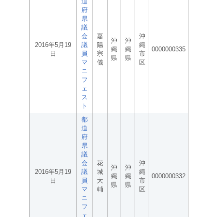
道
府
県
議
会
嘉
沖
沖
沖
2016年5月19
議
陽
縄
縄
縄
0000000335
日
員
宗
市
県
県
マ
儀
区
ニ
フ
ェ
ス
ト
都
道
府
県
議
会
花
沖
沖
沖
2016年5月19
議
城
縄
縄
縄
0000000332
日
員
大
市
県
県
マ
輔
区
ニ
フ
ェ