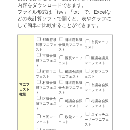
内容をダウンロードできます。
ファイル形式は「tsv」「txt」で、Excelな
どの表計算ソフトで開くと、表やグラフに
して簡単に比較することができます。
都道府県
都道府県議
市長マニフ
知事マニフェ
会議員マニフェ
ェスト
スト
スト
市議会議
区長マニフ
区議会議員
員マニフェス
ェスト
マニフェスト
ト
町長マニ
町議会議員
村長マニフ
フェスト
マニフェスト
ェスト
村議会議
都道府県議
マニフ
市議会会派
員マニフェス
会会派マニフェ
ェスト
マニフェスト
ト
スト
種別
区議会会
町議会会派
村議会会派
派マニフェス
マニフェスト
マニフェスト
ト
スイッチユ
市民マニ
政党マニフ
ーザーマニフェ
フェスト
ェスト
スト