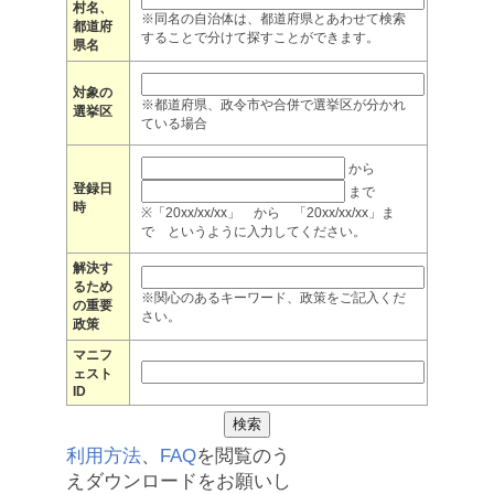
村名、
※同名の自治体は、都道府県とあわせて検索
都道府
することで分けて探すことができます。
県名
対象の
※都道府県、政令市や合併で選挙区が分かれ
選挙区
ている場合
から
登録日
まで
時
※「20xx/xx/xx」 から 「20xx/xx/xx」ま
で というように入力してください。
解決す
るため
※関心のあるキーワード、政策をご記入くだ
の重要
さい。
政策
マニフ
ェスト
ID
利用方法
、
FAQ
を閲覧のう
えダウンロードをお願いし