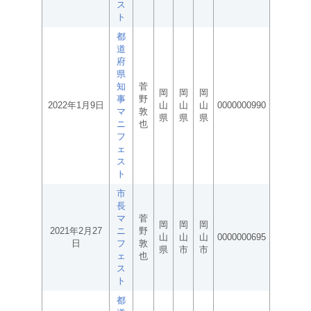
ス
ト
都
道
府
県
知
菅
岡
岡
岡
事
野
2022年1月9日
山
山
山
0000000990
マ
敦
県
県
県
ニ
也
フ
ェ
ス
ト
市
長
マ
菅
岡
岡
岡
2021年2月27
ニ
野
山
山
山
0000000695
日
フ
敦
県
市
市
ェ
也
ス
ト
都