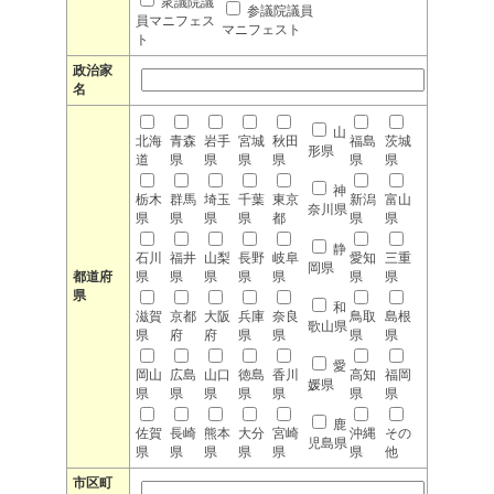
衆議院議
参議院議員
員マニフェス
マニフェスト
ト
政治家
名
山
北海
青森
岩手
宮城
秋田
福島
茨城
形県
道
県
県
県
県
県
県
神
栃木
群馬
埼玉
千葉
東京
新潟
富山
奈川県
県
県
県
県
都
県
県
静
石川
福井
山梨
長野
岐阜
愛知
三重
岡県
都道府
県
県
県
県
県
県
県
県
和
滋賀
京都
大阪
兵庫
奈良
鳥取
島根
歌山県
県
府
府
県
県
県
県
愛
岡山
広島
山口
徳島
香川
高知
福岡
媛県
県
県
県
県
県
県
県
鹿
佐賀
長崎
熊本
大分
宮崎
沖縄
その
児島県
県
県
県
県
県
県
他
市区町