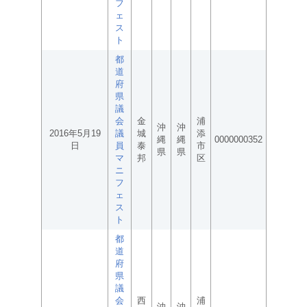
フ
ェ
ス
ト
都
道
府
県
議
会
金
浦
沖
沖
2016年5月19
議
城
添
縄
縄
0000000352
日
員
泰
市
県
県
マ
邦
区
ニ
フ
ェ
ス
ト
都
道
府
県
議
会
西
浦
沖
沖