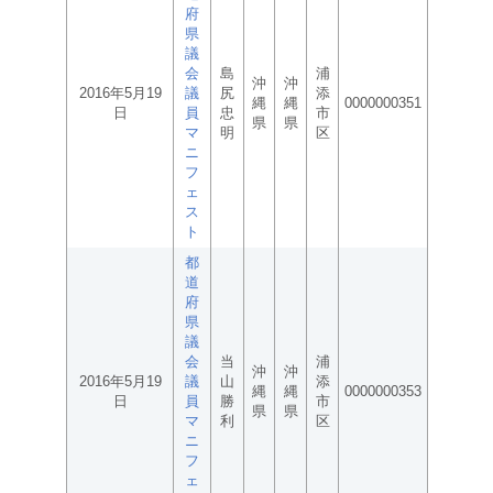
府
県
議
会
島
浦
沖
沖
2016年5月19
議
尻
添
縄
縄
0000000351
日
員
忠
市
県
県
マ
明
区
ニ
フ
ェ
ス
ト
都
道
府
県
議
会
当
浦
沖
沖
2016年5月19
議
山
添
縄
縄
0000000353
日
員
勝
市
県
県
マ
利
区
ニ
フ
ェ