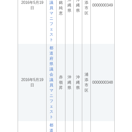
2016年5月19
議
銘
添
縄
縄
0000000349
日
員
純
市
県
県
マ
恵
区
ニ
フ
ェ
ス
ト
都
道
府
県
議
会
浦
赤
沖
沖
2016年5月19
議
添
嶺
縄
縄
0000000348
日
員
市
昇
県
県
マ
区
ニ
フ
ェ
ス
ト
都
道