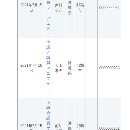
員
沖
2021年7月15
大村
那覇
マ
縄
0000000934
日
明充
市
ニ
県
フ
ェ
ス
ト
市
議
会
議
員
沖
2021年7月15
大山
那覇
マ
縄
0000000933
日
孝夫
市
ニ
県
フ
ェ
ス
ト
市
議
会
議
員
沖
2021年7月15
前泊
那覇
マ
縄
0000000932