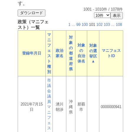
す。
1001
-
1010
件 /
1078
件
政策（マニフェ
1
...
99
100
101
102
103
...
108
スト）一覧
マ
対
ニ
象
フ
対象
対象
の
ェ
政治
の
マニフェス
の選
登録年月日
都
ス
家名
自治
トID
挙区
道
ト
体名
▲
府
種
県
別
市
議
会
議
員
沖
2021年7月15
湧川
那覇
マ
縄
0000000941
日
朝渉
市
ニ
県
フ
ェ
ス