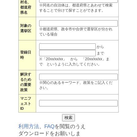
村名、
※同名の自治体は、都道府県とあわせて検索
都道府
することで分けて探すことができます。
県名
対象の
※都道府県、政令市や合併で選挙区が分かれ
選挙区
ている場合
から
登録日
まで
時
※「20xx/xx/xx」 から 「20xx/xx/xx」ま
で というように入力してください。
解決す
るため
※関心のあるキーワード、政策をご記入くだ
の重要
さい。
政策
マニフ
ェスト
ID
利用方法
、
FAQ
を閲覧のうえ
ダウンロードをお願いしま