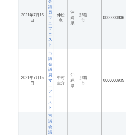
会
議
員
沖
2021年7月15
仲松
那覇
マ
縄
0000000936
日
寛
市
ニ
県
フ
ェ
ス
ト
市
議
会
議
員
沖
2021年7月15
中村
那覇
マ
縄
0000000935
日
圭介
市
ニ
県
フ
ェ
ス
ト
市
議
会
議