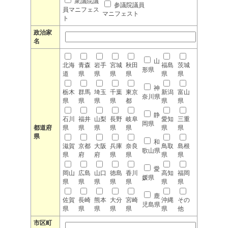
衆議院議
参議院議員
員マニフェス
マニフェスト
ト
政治家
名
山
北海
青森
岩手
宮城
秋田
福島
茨城
形県
道
県
県
県
県
県
県
神
栃木
群馬
埼玉
千葉
東京
新潟
富山
奈川県
県
県
県
県
都
県
県
静
石川
福井
山梨
長野
岐阜
愛知
三重
岡県
都道府
県
県
県
県
県
県
県
県
和
滋賀
京都
大阪
兵庫
奈良
鳥取
島根
歌山県
県
府
府
県
県
県
県
愛
岡山
広島
山口
徳島
香川
高知
福岡
媛県
県
県
県
県
県
県
県
鹿
佐賀
長崎
熊本
大分
宮崎
沖縄
その
児島県
県
県
県
県
県
県
他
市区町