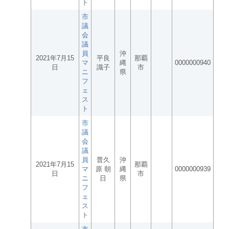
ト
市
議
会
議
員
沖
2021年7月15
平良
那覇
マ
縄
0000000940
日
識子
市
ニ
県
フ
ェ
ス
ト
市
議
会
議
員
普久
沖
2021年7月15
那覇
マ
原 朝
縄
0000000939
日
市
ニ
日
県
フ
ェ
ス
ト