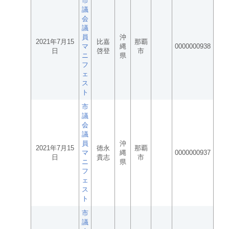
市
議
会
議
員
沖
2021年7月15
比嘉
那覇
マ
縄
0000000938
日
啓登
市
ニ
県
フ
ェ
ス
ト
市
議
会
議
員
沖
2021年7月15
徳永
那覇
マ
縄
0000000937
日
貴志
市
ニ
県
フ
ェ
ス
ト
市
議