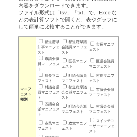
内容をダウンロードできます。
ファイル形式は「tsv」「txt」で、Excelな
どの表計算ソフトで開くと、表やグラフに
して簡単に比較することができます。
都道府県
都道府県議
市長マニフ
知事マニフェ
会議員マニフェ
ェスト
スト
スト
市議会議
区長マニフ
区議会議員
員マニフェス
ェスト
マニフェスト
ト
町長マニ
町議会議員
村長マニフ
フェスト
マニフェスト
ェスト
村議会議
都道府県議
マニフ
市議会会派
員マニフェス
会会派マニフェ
ェスト
マニフェスト
ト
スト
種別
区議会会
町議会会派
村議会会派
派マニフェス
マニフェスト
マニフェスト
ト
スイッチユ
市民マニ
政党マニフ
ーザーマニフェ
フェスト
ェスト
スト