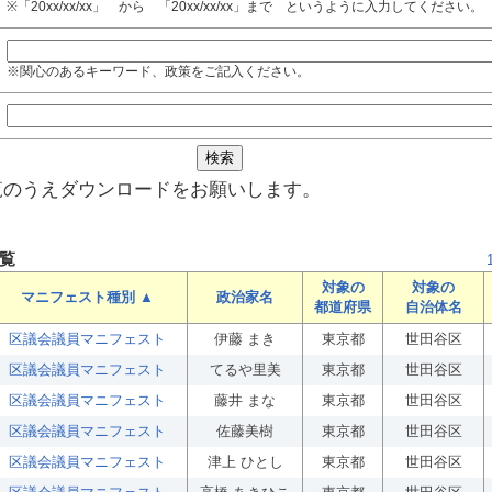
※「20xx/xx/xx」 から 「20xx/xx/xx」まで というように入力してください。
※関心のあるキーワード、政策をご記入ください。
覧のうえダウンロードをお願いします。
覧
対象の
対象の
マニフェスト種別 ▲
政治家名
都道府県
自治体名
区議会議員マニフェスト
伊藤 まき
東京都
世田谷区
区議会議員マニフェスト
てるや里美
東京都
世田谷区
区議会議員マニフェスト
藤井 まな
東京都
世田谷区
区議会議員マニフェスト
佐藤美樹
東京都
世田谷区
区議会議員マニフェスト
津上 ひとし
東京都
世田谷区