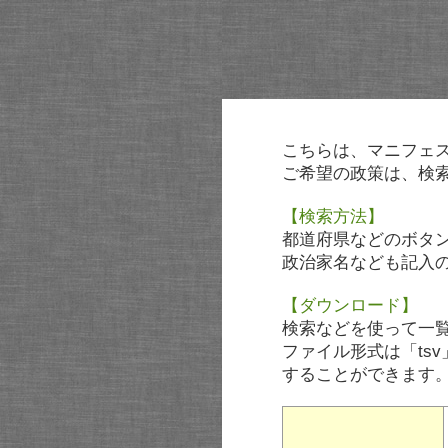
こちらは、マニフェ
ご希望の政策は、検
【検索方法】
都道府県などのボタ
政治家名なども記入
【ダウンロード】
検索などを使って一
ファイル形式は「tsv
することができます