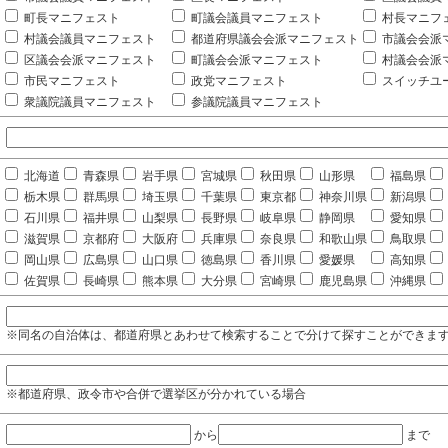
町長マニフェスト
町議会議員マニフェスト
村長マニフ
村議会議員マニフェスト
都道府県議会会派マニフェスト
市議会会派
区議会会派マニフェスト
町議会会派マニフェスト
村議会会派
市民マニフェスト
政党マニフェスト
スイッチユ
衆議院議員マニフェスト
参議院議員マニフェスト
北海道
青森県
岩手県
宮城県
秋田県
山形県
福島県
栃木県
群馬県
埼玉県
千葉県
東京都
神奈川県
新潟県
石川県
福井県
山梨県
長野県
岐阜県
静岡県
愛知県
滋賀県
京都府
大阪府
兵庫県
奈良県
和歌山県
鳥取県
岡山県
広島県
山口県
徳島県
香川県
愛媛県
高知県
佐賀県
長崎県
熊本県
大分県
宮崎県
鹿児島県
沖縄県
※同名の自治体は、都道府県とあわせて検索することで分けて探すことができま
※都道府県、政令市や合併で選挙区が分かれている場合
から
まで