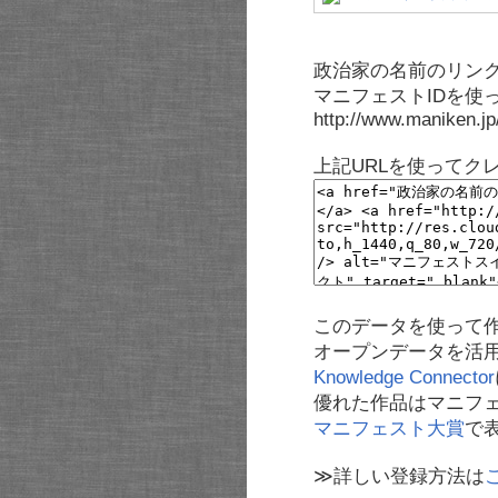
政治家の名前のリンク
マニフェストIDを使
http://www.maniken.j
上記URLを使ってク
このデータを使って
オープンデータを活
Knowledge Connector
優れた作品はマニフ
マニフェスト大賞
で
≫詳しい登録方法は