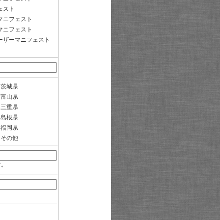
ェスト
マニフェスト
マニフェスト
ーザーマニフェスト
茨城県
富山県
三重県
島根県
福岡県
その他
す。