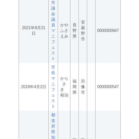
市
議
会
議
安
員
かや
長
2021年8月21
曇
マ
ふさ
野
0000000947
日
野
ニ
えみ
県
市
フ
ェ
ス
ト
市
長
マ
から
福
宗
ニ
さ
2018年4月2日
岡
像
0000000547
フ
き
県
市
ェ
裕治
ス
ト
都
道
府
県
知