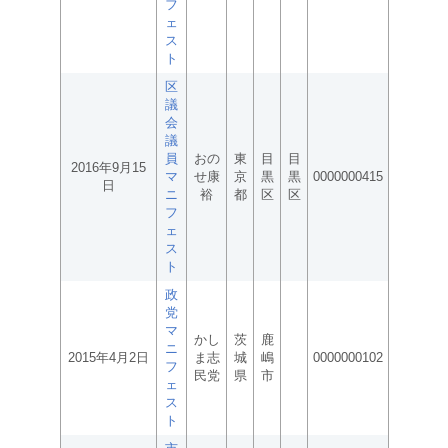
フ
ェ
ス
ト
区
議
会
議
員
おの
東
目
目
2016年9月15
マ
せ康
京
黒
黒
0000000415
日
ニ
裕
都
区
区
フ
ェ
ス
ト
政
党
マ
かし
茨
鹿
ニ
2015年4月2日
ま志
城
嶋
0000000102
フ
民党
県
市
ェ
ス
ト