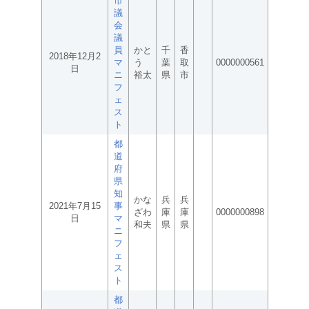
市
議
会
議
員
かと
千
香
2018年12月2
マ
う
葉
取
0000000561
日
ニ
裕太
県
市
フ
ェ
ス
ト
都
道
府
県
知
かな
兵
兵
2021年7月15
事
ざわ
庫
庫
0000000898
日
マ
和夫
県
県
ニ
フ
ェ
ス
ト
都