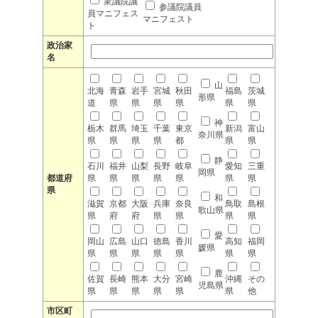
衆議院議
参議院議員
員マニフェス
マニフェスト
ト
政治家
名
山
北海
青森
岩手
宮城
秋田
福島
茨城
形県
道
県
県
県
県
県
県
神
栃木
群馬
埼玉
千葉
東京
新潟
富山
奈川県
県
県
県
県
都
県
県
静
石川
福井
山梨
長野
岐阜
愛知
三重
岡県
都道府
県
県
県
県
県
県
県
県
和
滋賀
京都
大阪
兵庫
奈良
鳥取
島根
歌山県
県
府
府
県
県
県
県
愛
岡山
広島
山口
徳島
香川
高知
福岡
媛県
県
県
県
県
県
県
県
鹿
佐賀
長崎
熊本
大分
宮崎
沖縄
その
児島県
県
県
県
県
県
県
他
市区町