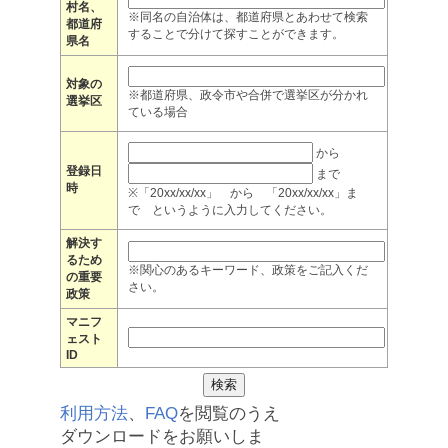
村名、
※同名の自治体は、都道府県とあわせて検索
都道府
することで分けて探すことができます。
県名
対象の
※都道府県、政令市や合併で選挙区が分かれ
選挙区
ている場合
から
登録日
まで
時
※「20xx/xx/xx」 から 「20xx/xx/xx」ま
で というように入力してください。
解決す
るため
※関心のあるキーワード、政策をご記入くだ
の重要
さい。
政策
マニフ
ェスト
ID
利用方法
、
FAQ
を閲覧のうえ
ダウンロードをお願いしま