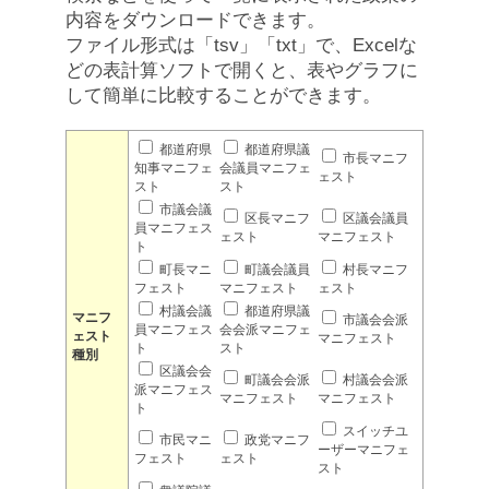
内容をダウンロードできます。
ファイル形式は「tsv」「txt」で、Excelな
どの表計算ソフトで開くと、表やグラフに
して簡単に比較することができます。
都道府県
都道府県議
市長マニフ
知事マニフェ
会議員マニフェ
ェスト
スト
スト
市議会議
区長マニフ
区議会議員
員マニフェス
ェスト
マニフェスト
ト
町長マニ
町議会議員
村長マニフ
フェスト
マニフェスト
ェスト
村議会議
都道府県議
マニフ
市議会会派
員マニフェス
会会派マニフェ
ェスト
マニフェスト
ト
スト
種別
区議会会
町議会会派
村議会会派
派マニフェス
マニフェスト
マニフェスト
ト
スイッチユ
市民マニ
政党マニフ
ーザーマニフェ
フェスト
ェスト
スト