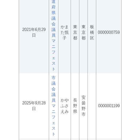
道
府
県
議
会
かま
東
東
板
2021年6月29
議
た悦
京
京
橋
0000000759
日
員
子
都
都
区
マ
ニ
フ
ェ
ス
ト
市
議
会
議
安
員
かや
長
2025年9月28
曇
マ
ふさ
野
0000001199
日
野
ニ
えみ
県
市
フ
ェ
ス
ト