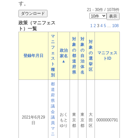
す。
21
-
30
件 /
1078
件
政策（マニフェス
1
2
3
4
5
...
108
ト）一覧
マ
対
対
ニ
対
象
象
フ
象
の
の
政治
ェ
の
マニフェス
登録年月日
都
自
家名
ス
選
トID
▲
道
治
ト
挙
府
体
種
区
県
名
別
都
道
府
県
議
会
おく
東
東
大
2021年6月29
議
もと
京
京
田
0000000791
日
員
ゆり
都
都
区
マ
ニ