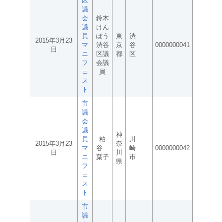
区
議
会
鈴木
議
けん
員
ぽう
東
渋
2015年3月23
マ
渋谷
京
谷
0000000041
日
ニ
区議
都
区
フ
会議
ェ
員
ス
ト
市
議
会
議
神
員
粕
川
2015年3月23
奈
マ
谷
崎
0000000042
日
川
ニ
葉子
市
県
フ
ェ
ス
ト
市
議