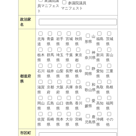
衆議院議
参議院議員
員マニフェス
マニフェスト
ト
政治家
名
山
北海
青森
岩手
宮城
秋田
福島
茨城
形県
道
県
県
県
県
県
県
神
栃木
群馬
埼玉
千葉
東京
新潟
富山
奈川県
県
県
県
県
都
県
県
静
石川
福井
山梨
長野
岐阜
愛知
三重
岡県
都道府
県
県
県
県
県
県
県
県
和
滋賀
京都
大阪
兵庫
奈良
鳥取
島根
歌山県
県
府
府
県
県
県
県
愛
岡山
広島
山口
徳島
香川
高知
福岡
媛県
県
県
県
県
県
県
県
鹿
佐賀
長崎
熊本
大分
宮崎
沖縄
その
児島県
県
県
県
県
県
県
他
市区町