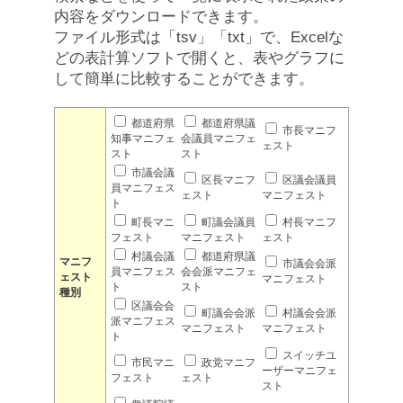
内容をダウンロードできます。
ファイル形式は「tsv」「txt」で、Excelな
どの表計算ソフトで開くと、表やグラフに
して簡単に比較することができます。
都道府県
都道府県議
市長マニフ
知事マニフェ
会議員マニフェ
ェスト
スト
スト
市議会議
区長マニフ
区議会議員
員マニフェス
ェスト
マニフェスト
ト
町長マニ
町議会議員
村長マニフ
フェスト
マニフェスト
ェスト
村議会議
都道府県議
マニフ
市議会会派
員マニフェス
会会派マニフェ
ェスト
マニフェスト
ト
スト
種別
区議会会
町議会会派
村議会会派
派マニフェス
マニフェスト
マニフェスト
ト
スイッチユ
市民マニ
政党マニフ
ーザーマニフェ
フェスト
ェスト
スト