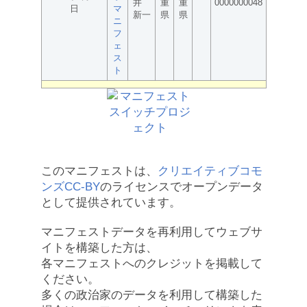
井
重
重
0000000048
日
マ
新一
県
県
ニ
フ
ェ
ス
ト
このマニフェストは、
クリエイティブコモ
ンズCC-BY
のライセンスでオープンデータ
として提供されています。
マニフェストデータを再利用してウェブサ
イトを構築した方は、
各マニフェストへのクレジットを掲載して
ください。
多くの政治家のデータを利用して構築した