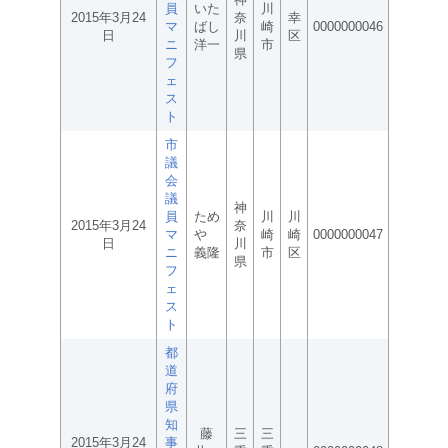
員
いた
川
2015年3月24
奈
幸
マ
ばし
崎
0000000046
日
川
区
ニ
洋一
市
県
フ
ェ
ス
ト
市
議
会
議
神
員
ため
川
川
2015年3月24
奈
マ
や
崎
崎
0000000047
日
川
ニ
義隆
市
区
県
フ
ェ
ス
ト
都
道
府
県
知
藤
三
三
2015年3月24
事