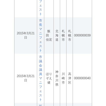
フ
ェ
ス
ト
市
長
マ
飯
北
札
札
2015年3月21
ニ
田
海
幌
幌
0000000039
日
フ
佳宏
道
市
市
ェ
ス
ト
市
議
会
議
神
員
ほり
川
高
2015年3月21
奈
マ
ぞえ
崎
津
0000000040
日
川
ニ
健
市
区
県
フ
ェ
ス
ト