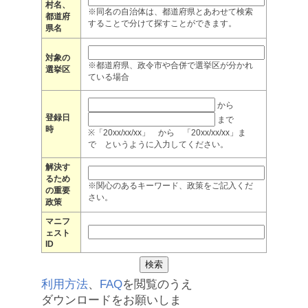
村名、
※同名の自治体は、都道府県とあわせて検索
都道府
することで分けて探すことができます。
県名
対象の
※都道府県、政令市や合併で選挙区が分かれ
選挙区
ている場合
から
登録日
まで
時
※「20xx/xx/xx」 から 「20xx/xx/xx」ま
で というように入力してください。
解決す
るため
※関心のあるキーワード、政策をご記入くだ
の重要
さい。
政策
マニフ
ェスト
ID
利用方法
、
FAQ
を閲覧のうえ
ダウンロードをお願いしま