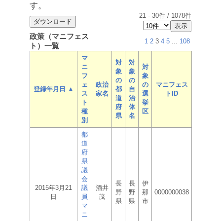
す。
21
-
30
件 /
1078
件
政策（マニフェス
1
2
3
4
5
...
108
ト）一覧
マ
対
対
ニ
対
象
象
フ
象
の
の
ェ
政治
の
マニフェス
登録年月日 ▲
都
自
ス
家名
選
トID
道
治
ト
挙
府
体
種
区
県
名
別
都
道
府
県
議
会
長
長
伊
2015年3月21
議
酒井
野
野
那
0000000038
日
員
茂
県
県
市
マ
ニ