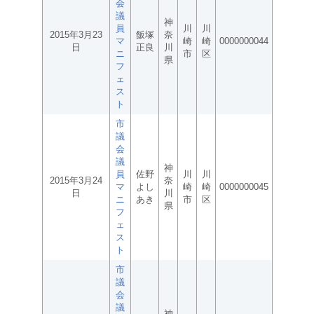
会
議
神
員
川
川
2015年3月23
飯塚
奈
マ
崎
崎
0000000044
日
正良
川
ニ
市
区
県
フ
ェ
ス
ト
市
議
会
議
神
員
佐野
川
川
2015年3月24
奈
マ
よし
崎
崎
0000000045
日
川
ニ
あき
市
区
県
フ
ェ
ス
ト
市
議
会
議
神