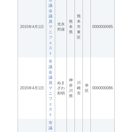
市
議
会
議
熊
員
熊
本
光永
2015年4月1日
マ
本
市
0000000085
邦保
ニ
県
東
フ
区
ェ
ス
ト
市
議
会
議
神
員
ぬま
川
奈
幸
2015年4月1日
マ
ざわ
崎
0000000086
川
区
ニ
和明
市
県
フ
ェ
ス
ト
市
議