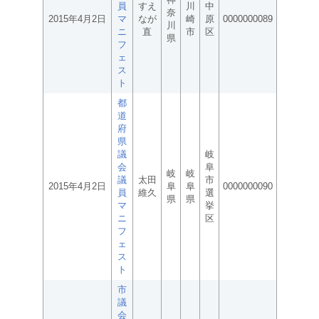
員
すえ
川
中
奈
2015年4月2日
マ
なが
崎
原
0000000089
川
ニ
直
市
区
県
フ
ェ
ス
ト
都
道
府
県
議
岐
会
阜
岐
岐
議
太田
市
2015年4月2日
阜
阜
0000000090
員
維久
選
県
県
マ
挙
ニ
区
フ
ェ
ス
ト
市
議
会