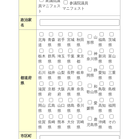
衆議院議
参議院議員
員マニフェス
マニフェスト
ト
政治家
名
山
北海
青森
岩手
宮城
秋田
福島
茨城
形県
道
県
県
県
県
県
県
神
栃木
群馬
埼玉
千葉
東京
新潟
富山
奈川県
県
県
県
県
都
県
県
静
石川
福井
山梨
長野
岐阜
愛知
三重
岡県
都道府
県
県
県
県
県
県
県
県
和
滋賀
京都
大阪
兵庫
奈良
鳥取
島根
歌山県
県
府
府
県
県
県
県
愛
岡山
広島
山口
徳島
香川
高知
福岡
媛県
県
県
県
県
県
県
県
鹿
佐賀
長崎
熊本
大分
宮崎
沖縄
その
児島県
県
県
県
県
県
県
他
市区町