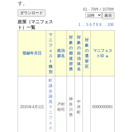
す。
61
-
70
件 /
1078
件
政策（マニフェス
1
...
5
6
7
8
9
...
108
ト）一覧
マ
対
対
ニ
対
象
象
フ
象
の
の
ェ
政治
の
マニフェス
登録年月日
都
自
ス
家名
選
トID ▲
道
治
ト
挙
府
体
種
区
県
名
別
町
議
会
議
神
員
中
戸村
奈
2015年4月1日
マ
井
0000000081
裕司
川
ニ
町
県
フ
ェ
ス