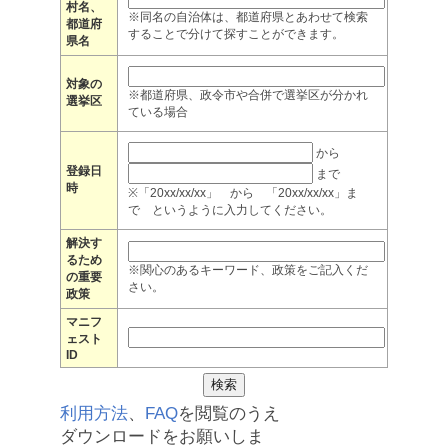
村名、
※同名の自治体は、都道府県とあわせて検索
都道府
することで分けて探すことができます。
県名
対象の
※都道府県、政令市や合併で選挙区が分かれ
選挙区
ている場合
から
登録日
まで
時
※「20xx/xx/xx」 から 「20xx/xx/xx」ま
で というように入力してください。
解決す
るため
※関心のあるキーワード、政策をご記入くだ
の重要
さい。
政策
マニフ
ェスト
ID
利用方法
、
FAQ
を閲覧のうえ
ダウンロードをお願いしま