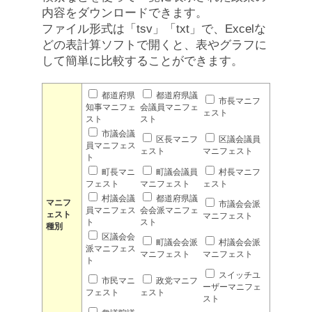
内容をダウンロードできます。
ファイル形式は「tsv」「txt」で、Excelな
どの表計算ソフトで開くと、表やグラフに
して簡単に比較することができます。
都道府県
都道府県議
市長マニフ
知事マニフェ
会議員マニフェ
ェスト
スト
スト
市議会議
区長マニフ
区議会議員
員マニフェス
ェスト
マニフェスト
ト
町長マニ
町議会議員
村長マニフ
フェスト
マニフェスト
ェスト
村議会議
都道府県議
マニフ
市議会会派
員マニフェス
会会派マニフェ
ェスト
マニフェスト
ト
スト
種別
区議会会
町議会会派
村議会会派
派マニフェス
マニフェスト
マニフェスト
ト
スイッチユ
市民マニ
政党マニフ
ーザーマニフェ
フェスト
ェスト
スト