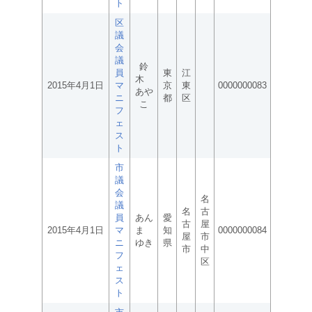
ト
区
議
会
議
鈴
員
東
江
木
2015年4月1日
マ
京
東
0000000083
あや
ニ
都
区
こ
フ
ェ
ス
ト
市
議
会
名
議
名
古
員
あん
愛
古
屋
2015年4月1日
マ
ま
知
0000000084
屋
市
ニ
ゆき
県
市
中
フ
区
ェ
ス
ト