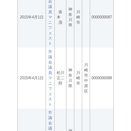
会
議
神
員
坂
川
奈
2015年4月1日
マ
本
崎
0000000087
川
ニ
茂
市
県
フ
ェ
ス
ト
市
議
会
川
議
神
崎
員
松川
川
奈
市
2015年4月1日
マ
正二
崎
0000000088
川
中
ニ
郎
市
県
原
フ
区
ェ
ス
ト
市
議
会
議
神