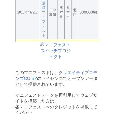
議
員
熊
熊
田中
北
2015年4月2日
マ
本
本
0000000091
敦朗
区
ニ
県
市
フ
ェ
ス
ト
このマニフェストは、
クリエイティブコモ
ンズCC-BY
のライセンスでオープンデータ
として提供されています。
マニフェストデータを再利用してウェブサ
イトを構築した方は、
各マニフェストへのクレジットを掲載して
ください。