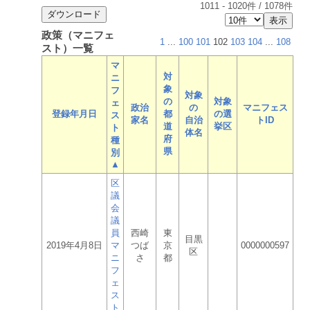
1011
-
1020
件 /
1078
件
政策（マニフェ
1
...
100
101
102
103
104
...
108
スト）一覧
マ
対
ニ
象
フ
対象
の
対象
ェ
政治
の
マニフェス
登録年月日
都
の選
ス
家名
自治
トID
道
挙区
ト
体名
府
種
県
別
▲
区
議
会
議
員
西崎
東
目黒
2019年4月8日
マ
つば
京
0000000597
区
ニ
さ
都
フ
ェ
ス
ト