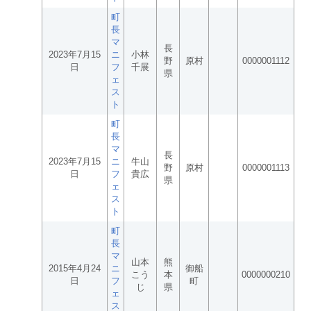
町
長
マ
長
2023年7月15
ニ
小林
野
原村
0000001112
日
フ
千展
県
ェ
ス
ト
町
長
マ
長
2023年7月15
ニ
牛山
野
原村
0000001113
日
フ
貴広
県
ェ
ス
ト
町
長
マ
山本
熊
2015年4月24
ニ
御船
こう
本
0000000210
日
フ
町
じ
県
ェ
ス