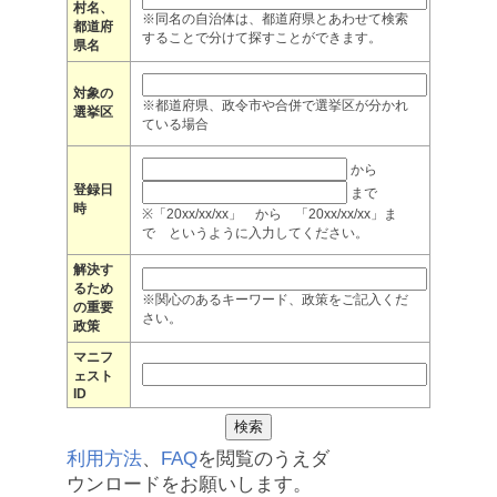
村名、
※同名の自治体は、都道府県とあわせて検索
都道府
することで分けて探すことができます。
県名
対象の
※都道府県、政令市や合併で選挙区が分かれ
選挙区
ている場合
から
登録日
まで
時
※「20xx/xx/xx」 から 「20xx/xx/xx」ま
で というように入力してください。
解決す
るため
※関心のあるキーワード、政策をご記入くだ
の重要
さい。
政策
マニフ
ェスト
ID
利用方法
、
FAQ
を閲覧のうえダ
ウンロードをお願いします。