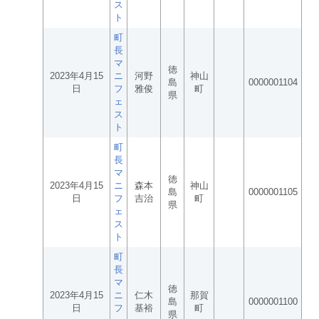
ス
ト
町
長
マ
徳
2023年4月15
ニ
河野
神山
島
0000001104
日
フ
雅俊
町
県
ェ
ス
ト
町
長
マ
徳
2023年4月15
ニ
森本
神山
島
0000001105
日
フ
吉治
町
県
ェ
ス
ト
町
長
マ
徳
2023年4月15
ニ
仁木
那賀
島
0000001100
日
フ
基裕
町
県