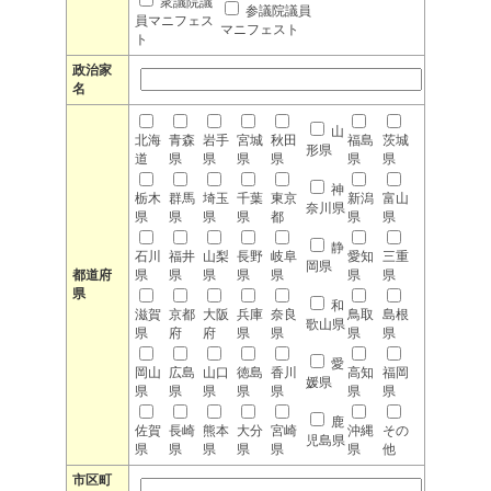
衆議院議
参議院議員
員マニフェス
マニフェスト
ト
政治家
名
山
北海
青森
岩手
宮城
秋田
福島
茨城
形県
道
県
県
県
県
県
県
神
栃木
群馬
埼玉
千葉
東京
新潟
富山
奈川県
県
県
県
県
都
県
県
静
石川
福井
山梨
長野
岐阜
愛知
三重
岡県
都道府
県
県
県
県
県
県
県
県
和
滋賀
京都
大阪
兵庫
奈良
鳥取
島根
歌山県
県
府
府
県
県
県
県
愛
岡山
広島
山口
徳島
香川
高知
福岡
媛県
県
県
県
県
県
県
県
鹿
佐賀
長崎
熊本
大分
宮崎
沖縄
その
児島県
県
県
県
県
県
県
他
市区町