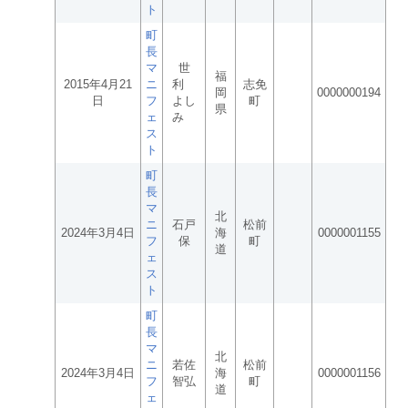
ト
町
長
マ
世
福
2015年4月21
ニ
利
志免
岡
0000000194
日
フ
よし
町
県
ェ
み
ス
ト
町
長
マ
北
ニ
石戸
松前
2024年3月4日
海
0000001155
フ
保
町
道
ェ
ス
ト
町
長
マ
北
ニ
若佐
松前
2024年3月4日
海
0000001156
フ
智弘
町
道
ェ