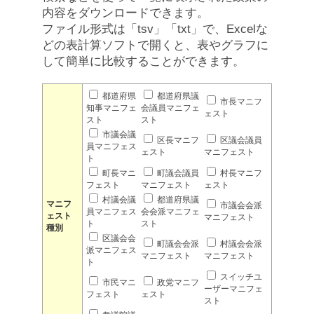
内容をダウンロードできます。
ファイル形式は「tsv」「txt」で、Excelな
どの表計算ソフトで開くと、表やグラフに
して簡単に比較することができます。
都道府県
都道府県議
市長マニフ
知事マニフェ
会議員マニフェ
ェスト
スト
スト
市議会議
区長マニフ
区議会議員
員マニフェス
ェスト
マニフェスト
ト
町長マニ
町議会議員
村長マニフ
フェスト
マニフェスト
ェスト
村議会議
都道府県議
マニフ
市議会会派
員マニフェス
会会派マニフェ
ェスト
マニフェスト
ト
スト
種別
区議会会
町議会会派
村議会会派
派マニフェス
マニフェスト
マニフェスト
ト
スイッチユ
市民マニ
政党マニフ
ーザーマニフェ
フェスト
ェスト
スト