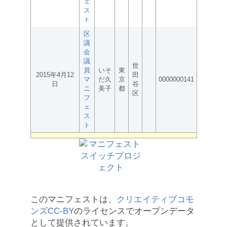
ェ
ス
ト
区
議
会
議
世
員
いそ
東
2015年4月12
田
マ
だ久
京
0000000141
日
谷
ニ
美子
都
区
フ
ェ
ス
ト
このマニフェストは、
クリエイティブコモ
ンズCC-BY
のライセンスでオープンデータ
として提供されています。