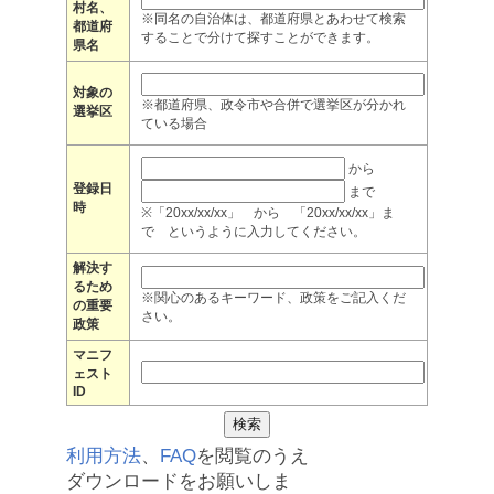
村名、
※同名の自治体は、都道府県とあわせて検索
都道府
することで分けて探すことができます。
県名
対象の
※都道府県、政令市や合併で選挙区が分かれ
選挙区
ている場合
から
登録日
まで
時
※「20xx/xx/xx」 から 「20xx/xx/xx」ま
で というように入力してください。
解決す
るため
※関心のあるキーワード、政策をご記入くだ
の重要
さい。
政策
マニフ
ェスト
ID
利用方法
、
FAQ
を閲覧のうえ
ダウンロードをお願いしま