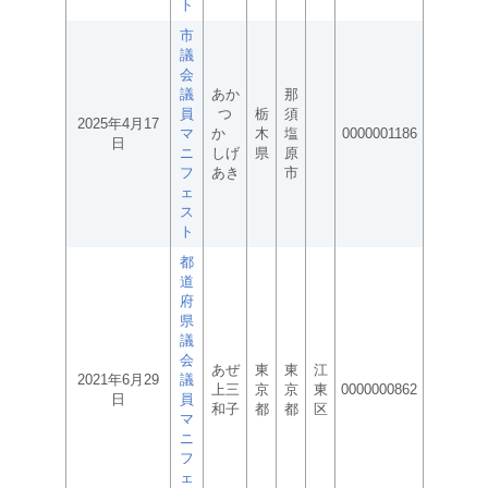
ト
市
議
会
議
あか
那
員
つ
栃
須
2025年4月17
マ
か
木
塩
0000001186
日
ニ
しげ
県
原
フ
あき
市
ェ
ス
ト
都
道
府
県
議
会
あぜ
東
東
江
2021年6月29
議
上三
京
京
東
0000000862
日
員
和子
都
都
区
マ
ニ
フ
ェ