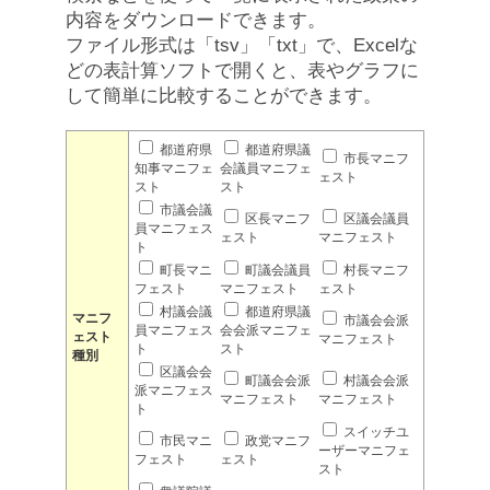
内容をダウンロードできます。
ファイル形式は「tsv」「txt」で、Excelな
どの表計算ソフトで開くと、表やグラフに
して簡単に比較することができます。
都道府県
都道府県議
市長マニフ
知事マニフェ
会議員マニフェ
ェスト
スト
スト
市議会議
区長マニフ
区議会議員
員マニフェス
ェスト
マニフェスト
ト
町長マニ
町議会議員
村長マニフ
フェスト
マニフェスト
ェスト
村議会議
都道府県議
マニフ
市議会会派
員マニフェス
会会派マニフェ
ェスト
マニフェスト
ト
スト
種別
区議会会
町議会会派
村議会会派
派マニフェス
マニフェスト
マニフェスト
ト
スイッチユ
市民マニ
政党マニフ
ーザーマニフェ
フェスト
ェスト
スト