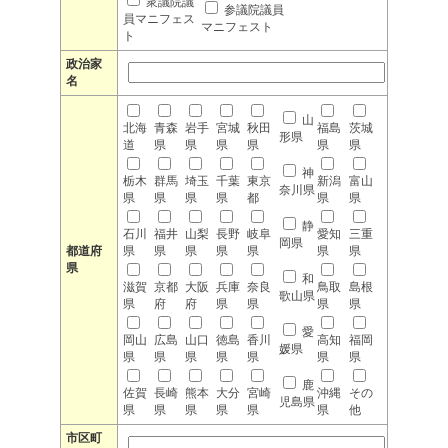
衆議院議
参議院議員
員マニフェス
マニフェスト
ト
政治家
名
山
北海
青森
岩手
宮城
秋田
福島
茨城
形県
道
県
県
県
県
県
県
神
栃木
群馬
埼玉
千葉
東京
新潟
富山
奈川県
県
県
県
県
都
県
県
静
石川
福井
山梨
長野
岐阜
愛知
三重
岡県
都道府
県
県
県
県
県
県
県
県
和
滋賀
京都
大阪
兵庫
奈良
鳥取
島根
歌山県
県
府
府
県
県
県
県
愛
岡山
広島
山口
徳島
香川
高知
福岡
媛県
県
県
県
県
県
県
県
鹿
佐賀
長崎
熊本
大分
宮崎
沖縄
その
児島県
県
県
県
県
県
県
他
市区町