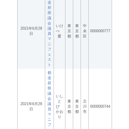
道
府
県
議
会
いけ
東
東
中
2021年6月29
議
べ
京
京
央
0000000777
日
員
愛
都
都
区
マ
ニ
フ
ェ
ス
ト
都
道
府
県
議
いし
会
と
東
東
立
2021年6月29
議
び
京
京
川
0000000744
日
員
かお
都
都
市
マ
り
ニ
フ