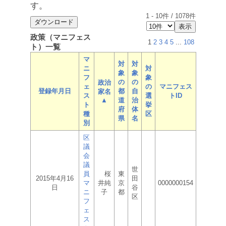
す。
1
-
10
件 /
1078
件
政策（マニフェス
1
2
3
4
5
...
108
ト）一覧
マ
対
対
ニ
対
象
象
フ
象
の
の
政治
ェ
の
マニフェス
登録年月日
都
自
家名
ス
選
トID
▲
道
治
ト
挙
府
体
種
区
県
名
別
区
議
会
議
世
員
桜
東
2015年4月16
田
マ
井純
京
0000000154
日
谷
ニ
子
都
区
フ
ェ
ス