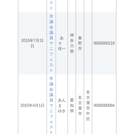
ス
ト
市
議
会
議
神
員
あ
秦
2015年7月31
奈
マ
そ
野
0000000218
日
川
ニ
佳一
市
県
フ
ェ
ス
ト
市
議
会
名
議
名
古
員
あん
愛
古
屋
2015年4月1日
マ
ま
知
0000000084
屋
市
ニ
ゆき
県
市
中
フ
区
ェ
ス
ト