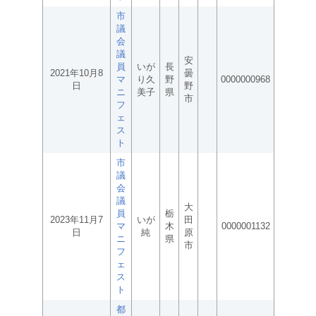
市
議
会
議
安
員
いが
長
2021年10月8
曇
マ
り久
野
0000000968
日
野
ニ
美子
県
市
フ
ェ
ス
ト
市
議
会
議
大
員
栃
2023年11月7
いが
田
マ
木
0000001132
日
純
原
ニ
県
市
フ
ェ
ス
ト
都