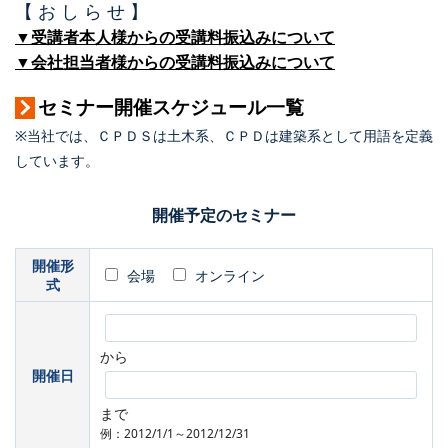
【 お し ら せ 】
▼受講者本人様からの受講料振込みについて
▼会社担当者様からの受講料振込みについて
セミナー開催スケジュール一覧
※当社では、ＣＰＤＳは土木系、ＣＰＤは建築系として用語を定義
しています。
開催予定のセミナー
開催形
会場
オンライン
式
から
開催日
まで
例：2012/1/1～2012/12/31