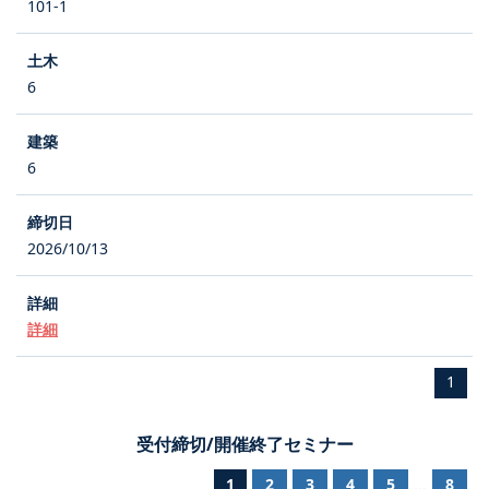
101-1
6
6
2026/10/13
詳細
1
受付締切/開催終了セミナー
1
2
3
4
5
8
...