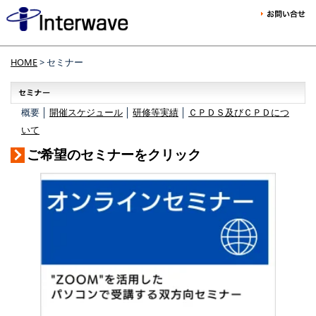
HOME
> セミナー
概要 │
開催スケジュール
│
研修等実績
│
ＣＰＤＳ及びＣＰＤにつ
いて
ご希望のセミナーをクリック