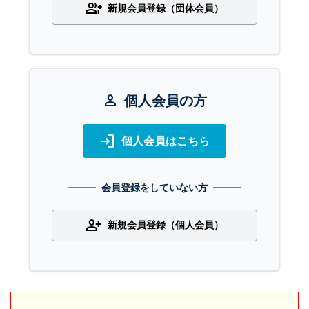
group_add
新規会員登録（団体会員）
person
個人会員の方
login
個人会員はこちら
会員登録をしていない方
person_add
新規会員登録（個人会員）