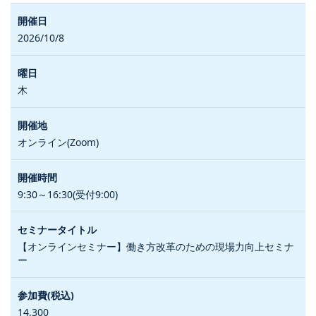
2026/10/8
木
オンライン(Zoom)
9:30～16:30(受付9:00)
【オンラインセミナー】働き方改革のための現場力向上セミナ
ー
14,300