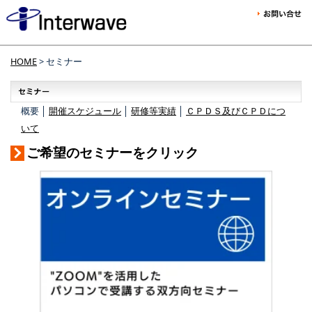
HOME
> セミナー
概要 │
開催スケジュール
│
研修等実績
│
ＣＰＤＳ及びＣＰＤにつ
いて
ご希望のセミナーをクリック