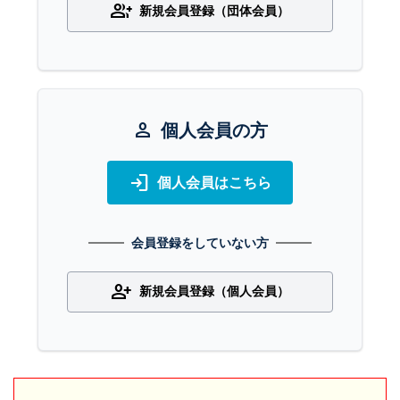
group_add
新規会員登録（団体会員）
person
個人会員の方
login
個人会員はこちら
会員登録をしていない方
person_add
新規会員登録（個人会員）