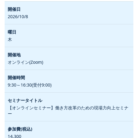
2026/10/8
木
オンライン(Zoom)
9:30～16:30(受付9:00)
【オンラインセミナー】働き方改革のための現場力向上セミナ
ー
14,300