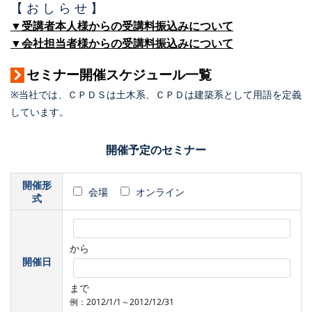
【 お し ら せ 】
▼受講者本人様からの受講料振込みについて
▼会社担当者様からの受講料振込みについて
セミナー開催スケジュール一覧
※当社では、ＣＰＤＳは土木系、ＣＰＤは建築系として用語を定義
しています。
開催予定のセミナー
開催形
会場
オンライン
式
から
開催日
まで
例：2012/1/1～2012/12/31