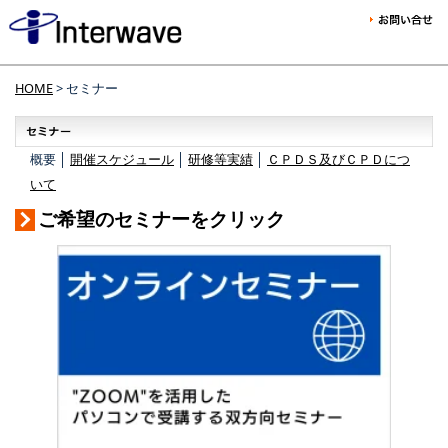
HOME
> セミナー
概要 │
開催スケジュール
│
研修等実績
│
ＣＰＤＳ及びＣＰＤにつ
いて
ご希望のセミナーをクリック