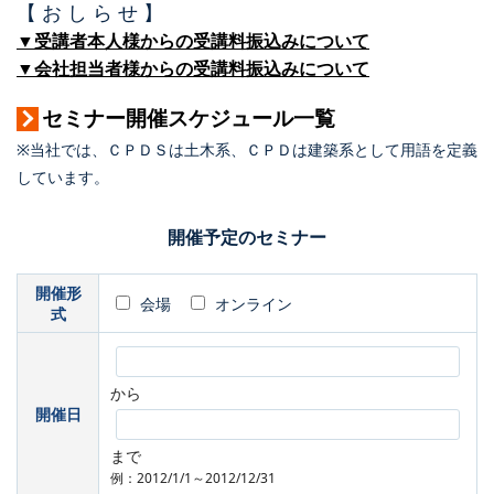
【 お し ら せ 】
▼受講者本人様からの受講料振込みについて
▼会社担当者様からの受講料振込みについて
セミナー開催スケジュール一覧
※当社では、ＣＰＤＳは土木系、ＣＰＤは建築系として用語を定義
しています。
開催予定のセミナー
開催形
会場
オンライン
式
から
開催日
まで
例：2012/1/1～2012/12/31