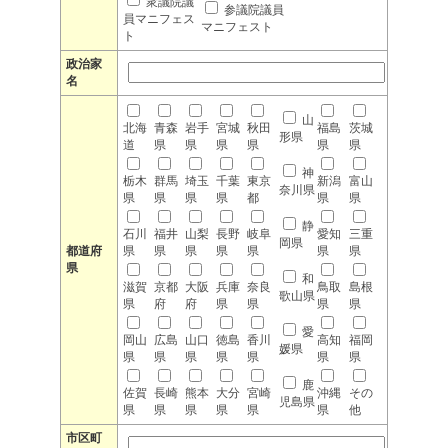
衆議院議
参議院議員
員マニフェス
マニフェスト
ト
政治家
名
山
北海
青森
岩手
宮城
秋田
福島
茨城
形県
道
県
県
県
県
県
県
神
栃木
群馬
埼玉
千葉
東京
新潟
富山
奈川県
県
県
県
県
都
県
県
静
石川
福井
山梨
長野
岐阜
愛知
三重
岡県
都道府
県
県
県
県
県
県
県
県
和
滋賀
京都
大阪
兵庫
奈良
鳥取
島根
歌山県
県
府
府
県
県
県
県
愛
岡山
広島
山口
徳島
香川
高知
福岡
媛県
県
県
県
県
県
県
県
鹿
佐賀
長崎
熊本
大分
宮崎
沖縄
その
児島県
県
県
県
県
県
県
他
市区町