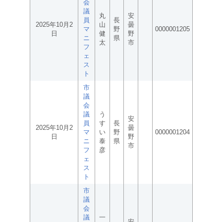
会
議
丸
安
員
長
2025年10月2
山
曇
マ
野
0000001205
日
健
野
ニ
県
太
市
フ
ェ
ス
ト
市
議
会
議
う
安
員
す
長
2025年10月2
曇
マ
い
野
0000001204
日
野
ニ
泰
県
市
フ
彦
ェ
ス
ト
市
議
会
議
一
安