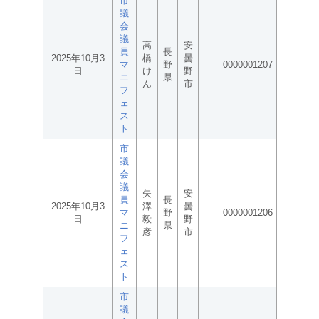
市
議
会
議
高
安
員
長
2025年10月3
橋
曇
マ
野
0000001207
日
け
野
ニ
県
ん
市
フ
ェ
ス
ト
市
議
会
議
矢
安
員
長
2025年10月3
澤
曇
マ
野
0000001206
日
毅
野
ニ
県
彦
市
フ
ェ
ス
ト
市
議