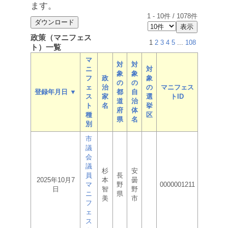
ます。
1
-
10
件 /
1078
件
政策（マニフェス
1
2
3
4
5
...
108
ト）一覧
マ
対
対
ニ
対
象
象
フ
政
象
の
の
ェ
治
の
マニフェス
登録年月日 ▼
都
自
ス
家
選
トID
道
治
ト
名
挙
府
体
種
区
県
名
別
市
議
会
議
杉
安
員
長
2025年10月7
本
曇
マ
野
0000001211
日
智
野
ニ
県
美
市
フ
ェ
ス