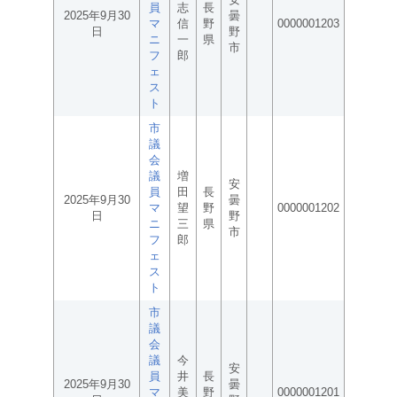
員
志
長
2025年9月30
曇
マ
信
野
0000001203
日
野
ニ
一
県
市
フ
郎
ェ
ス
ト
市
議
会
議
増
安
員
田
長
2025年9月30
曇
マ
望
野
0000001202
日
野
ニ
三
県
市
フ
郎
ェ
ス
ト
市
議
会
議
今
安
員
井
長
2025年9月30
曇
マ
美
野
0000001201