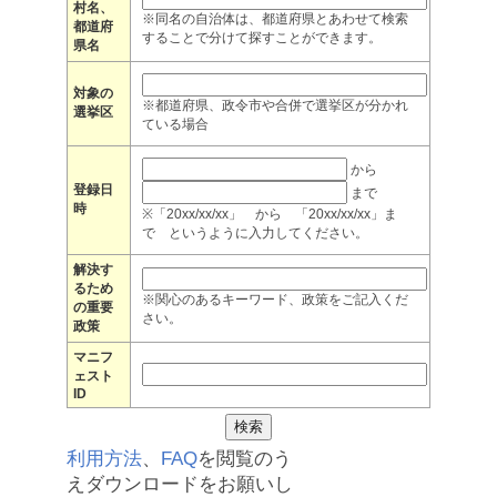
村名、
※同名の自治体は、都道府県とあわせて検索
都道府
することで分けて探すことができます。
県名
対象の
※都道府県、政令市や合併で選挙区が分かれ
選挙区
ている場合
から
登録日
まで
時
※「20xx/xx/xx」 から 「20xx/xx/xx」ま
で というように入力してください。
解決す
るため
※関心のあるキーワード、政策をご記入くだ
の重要
さい。
政策
マニフ
ェスト
ID
利用方法
、
FAQ
を閲覧のう
えダウンロードをお願いし