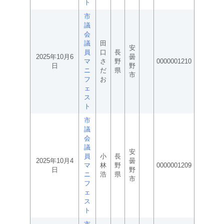
ト
市
議
会
議
田
安
員
口
長
2025年10月6
曇
マ
さ
野
0000001210
日
野
ニ
だ
県
市
フ
お
ェ
ス
ト
市
議
会
議
安
員
小
長
2025年10月4
曇
マ
林
野
0000001209
日
野
ニ
浩
県
市
フ
ェ
ス
ト