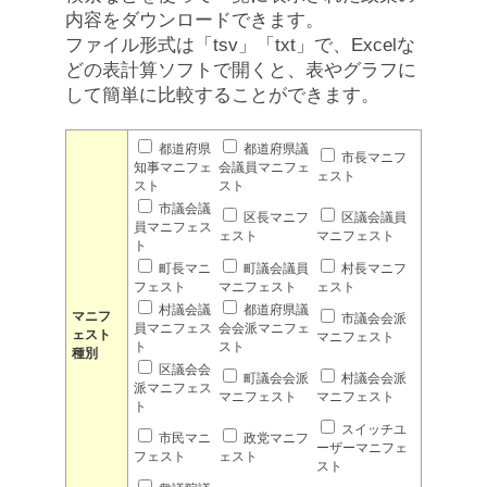
内容をダウンロードできます。
ファイル形式は「tsv」「txt」で、Excelな
どの表計算ソフトで開くと、表やグラフに
して簡単に比較することができます。
都道府県
都道府県議
市長マニフ
知事マニフェ
会議員マニフェ
ェスト
スト
スト
市議会議
区長マニフ
区議会議員
員マニフェス
ェスト
マニフェスト
ト
町長マニ
町議会議員
村長マニフ
フェスト
マニフェスト
ェスト
村議会議
都道府県議
マニフ
市議会会派
員マニフェス
会会派マニフェ
ェスト
マニフェスト
ト
スト
種別
区議会会
町議会会派
村議会会派
派マニフェス
マニフェスト
マニフェスト
ト
スイッチユ
市民マニ
政党マニフ
ーザーマニフェ
フェスト
ェスト
スト