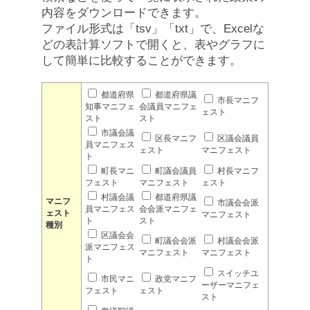
内容をダウンロードできます。
ファイル形式は「tsv」「txt」で、Excelな
どの表計算ソフトで開くと、表やグラフに
して簡単に比較することができます。
都道府県
都道府県議
市長マニフ
知事マニフェ
会議員マニフェ
ェスト
スト
スト
市議会議
区長マニフ
区議会議員
員マニフェス
ェスト
マニフェスト
ト
町長マニ
町議会議員
村長マニフ
フェスト
マニフェスト
ェスト
村議会議
都道府県議
マニフ
市議会会派
員マニフェス
会会派マニフェ
ェスト
マニフェスト
ト
スト
種別
区議会会
町議会会派
村議会会派
派マニフェス
マニフェスト
マニフェスト
ト
スイッチユ
市民マニ
政党マニフ
ーザーマニフェ
フェスト
ェスト
スト