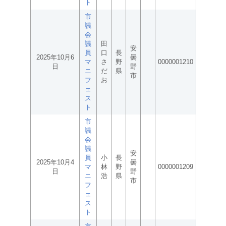
ト
市
議
会
議
田
安
員
口
長
2025年10月6
曇
マ
さ
野
0000001210
日
野
ニ
だ
県
市
フ
お
ェ
ス
ト
市
議
会
議
安
員
小
長
2025年10月4
曇
マ
林
野
0000001209
日
野
ニ
浩
県
市
フ
ェ
ス
ト