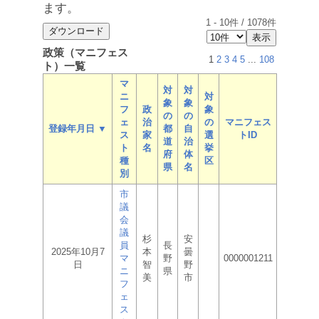
ます。
1
-
10
件 /
1078
件
政策（マニフェス
1
2
3
4
5
...
108
ト）一覧
マ
対
対
ニ
対
象
象
フ
政
象
の
の
ェ
治
の
マニフェス
登録年月日 ▼
都
自
ス
家
選
トID
道
治
ト
名
挙
府
体
種
区
県
名
別
市
議
会
議
杉
安
員
長
2025年10月7
本
曇
マ
野
0000001211
日
智
野
ニ
県
美
市
フ
ェ
ス