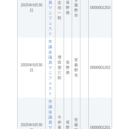
員
志
長
2025年9月30
曇
マ
信
野
0000001203
日
野
ニ
一
県
市
フ
郎
ェ
ス
ト
市
議
会
議
増
安
員
田
長
2025年9月30
曇
マ
望
野
0000001202
日
野
ニ
三
県
市
フ
郎
ェ
ス
ト
市
議
会
議
今
安
員
井
長
2025年9月30
曇
マ
美
野
0000001201