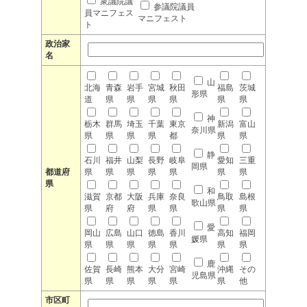
衆議院議
参議院議員
員マニフェス
マニフェスト
ト
政治家
名
山
北海
青森
岩手
宮城
秋田
福島
茨城
形県
道
県
県
県
県
県
県
神
栃木
群馬
埼玉
千葉
東京
新潟
富山
奈川県
県
県
県
県
都
県
県
静
石川
福井
山梨
長野
岐阜
愛知
三重
岡県
都道府
県
県
県
県
県
県
県
県
和
滋賀
京都
大阪
兵庫
奈良
鳥取
島根
歌山県
県
府
府
県
県
県
県
愛
岡山
広島
山口
徳島
香川
高知
福岡
媛県
県
県
県
県
県
県
県
鹿
佐賀
長崎
熊本
大分
宮崎
沖縄
その
児島県
県
県
県
県
県
県
他
市区町