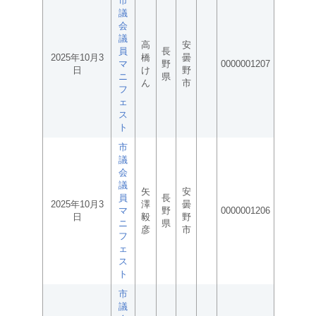
市
議
会
議
高
安
員
長
2025年10月3
橋
曇
マ
野
0000001207
日
け
野
ニ
県
ん
市
フ
ェ
ス
ト
市
議
会
議
矢
安
員
長
2025年10月3
澤
曇
マ
野
0000001206
日
毅
野
ニ
県
彦
市
フ
ェ
ス
ト
市
議