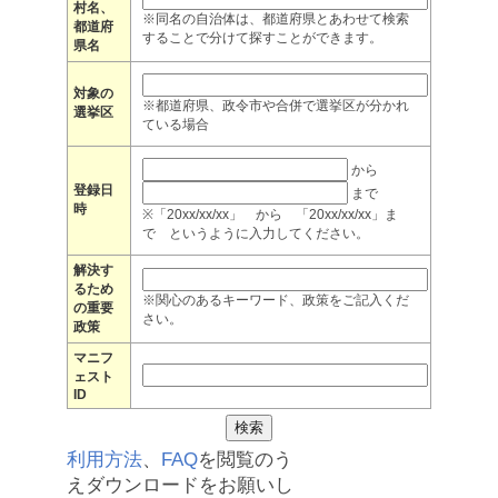
村名、
※同名の自治体は、都道府県とあわせて検索
都道府
することで分けて探すことができます。
県名
対象の
※都道府県、政令市や合併で選挙区が分かれ
選挙区
ている場合
から
登録日
まで
時
※「20xx/xx/xx」 から 「20xx/xx/xx」ま
で というように入力してください。
解決す
るため
※関心のあるキーワード、政策をご記入くだ
の重要
さい。
政策
マニフ
ェスト
ID
利用方法
、
FAQ
を閲覧のう
えダウンロードをお願いし