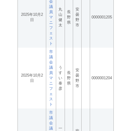
会
議
丸
安
員
長
2025年10月2
山
曇
マ
野
0000001205
日
健
野
ニ
県
太
市
フ
ェ
ス
ト
市
議
会
議
う
安
員
す
長
2025年10月2
曇
マ
い
野
0000001204
日
野
ニ
泰
県
市
フ
彦
ェ
ス
ト
市
議
会
議
一
安