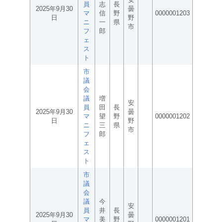
員
志
長
2025年9月30
曇
マ
信
野
0000001203
日
野
ニ
一
県
市
フ
郎
ェ
ス
ト
市
議
会
議
増
安
員
田
長
2025年9月30
曇
マ
望
野
0000001202
日
野
ニ
三
県
市
フ
郎
ェ
ス
ト
市
議
会
議
今
安
員
井
長
2025年9月30
曇
マ
美
野
0000001201