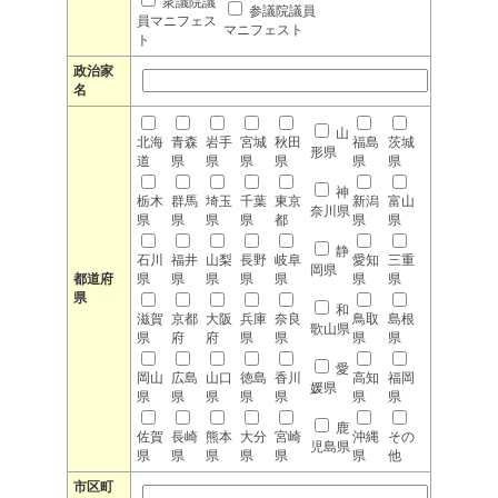
衆議院議
参議院議員
員マニフェス
マニフェスト
ト
政治家
名
山
北海
青森
岩手
宮城
秋田
福島
茨城
形県
道
県
県
県
県
県
県
神
栃木
群馬
埼玉
千葉
東京
新潟
富山
奈川県
県
県
県
県
都
県
県
静
石川
福井
山梨
長野
岐阜
愛知
三重
岡県
都道府
県
県
県
県
県
県
県
県
和
滋賀
京都
大阪
兵庫
奈良
鳥取
島根
歌山県
県
府
府
県
県
県
県
愛
岡山
広島
山口
徳島
香川
高知
福岡
媛県
県
県
県
県
県
県
県
鹿
佐賀
長崎
熊本
大分
宮崎
沖縄
その
児島県
県
県
県
県
県
県
他
市区町