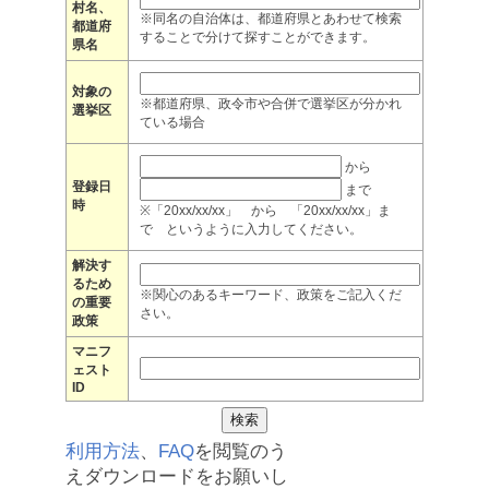
村名、
※同名の自治体は、都道府県とあわせて検索
都道府
することで分けて探すことができます。
県名
対象の
※都道府県、政令市や合併で選挙区が分かれ
選挙区
ている場合
から
登録日
まで
時
※「20xx/xx/xx」 から 「20xx/xx/xx」ま
で というように入力してください。
解決す
るため
※関心のあるキーワード、政策をご記入くだ
の重要
さい。
政策
マニフ
ェスト
ID
利用方法
、
FAQ
を閲覧のう
えダウンロードをお願いし