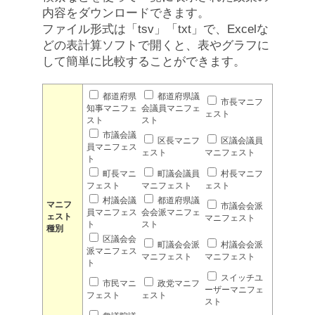
内容をダウンロードできます。
ファイル形式は「tsv」「txt」で、Excelな
どの表計算ソフトで開くと、表やグラフに
して簡単に比較することができます。
都道府県
都道府県議
市長マニフ
知事マニフェ
会議員マニフェ
ェスト
スト
スト
市議会議
区長マニフ
区議会議員
員マニフェス
ェスト
マニフェスト
ト
町長マニ
町議会議員
村長マニフ
フェスト
マニフェスト
ェスト
村議会議
都道府県議
マニフ
市議会会派
員マニフェス
会会派マニフェ
ェスト
マニフェスト
ト
スト
種別
区議会会
町議会会派
村議会会派
派マニフェス
マニフェスト
マニフェスト
ト
スイッチユ
市民マニ
政党マニフ
ーザーマニフェ
フェスト
ェスト
スト