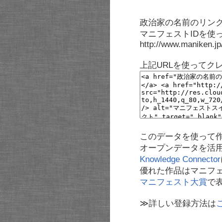
政治家の名前のリンク
マニフェストIDを使
http://www.maniken.j
上記URLを使ってク
このデータを使って
オープンデータを活
Knowledge Connector
優れた作品はマニフ
マニフェスト大賞
で
≫詳しい登録方法は