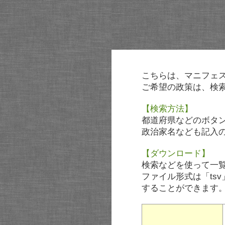
こちらは、マニフェ
ご希望の政策は、検
【検索方法】
都道府県などのボタ
政治家名なども記入
【ダウンロード】
検索などを使って一
ファイル形式は「tsv
することができます