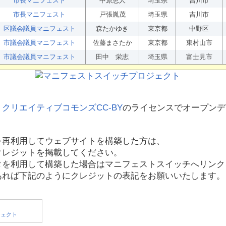
市長マニフェスト
中原恵人
埼玉県
吉川市
市長マニフェスト
戸張胤茂
埼玉県
吉川市
区議会議員マニフェスト
森たかゆき
東京都
中野区
市議会議員マニフェスト
佐藤まさたか
東京都
東村山市
市議会議員マニフェスト
田中 栄志
埼玉県
富士見市
、
クリエイティブコモンズCC-BY
のライセンスでオープンデ
を再利用してウェブサイトを構築した方は、
クレジットを掲載してください。
タを利用して構築した場合はマニフェストスイッチへリンク
あれば下記のようにクレジットの表記をお願いいたします。