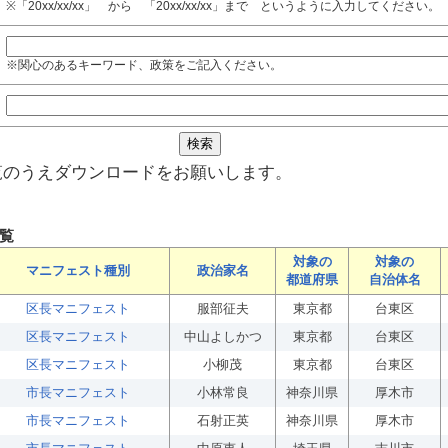
※「20xx/xx/xx」 から 「20xx/xx/xx」まで というように入力してください。
※関心のあるキーワード、政策をご記入ください。
覧のうえダウンロードをお願いします。
覧
対象の
対象の
マニフェスト種別
政治家名
都道府県
自治体名
区長マニフェスト
服部征夫
東京都
台東区
区長マニフェスト
中山よしかつ
東京都
台東区
区長マニフェスト
小柳茂
東京都
台東区
市長マニフェスト
小林常良
神奈川県
厚木市
市長マニフェスト
石射正英
神奈川県
厚木市