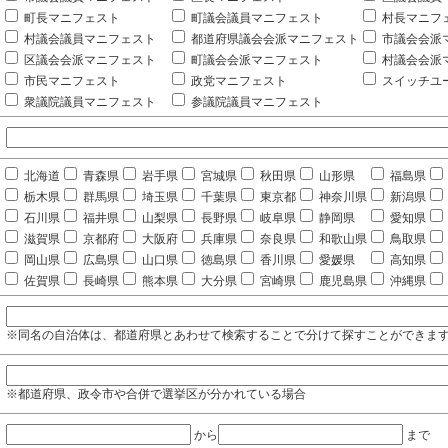
町長マニフェスト
町議会議員マニフェスト
村長マニフ
村議会議員マニフェスト
都道府県議会会派マニフェスト
市議会会派
区議会会派マニフェスト
町議会会派マニフェスト
村議会会派
市民マニフェスト
政党マニフェスト
スイッチユ
衆議院議員マニフェスト
参議院議員マニフェスト
北海道
青森県
岩手県
宮城県
秋田県
山形県
福島県
栃木県
群馬県
埼玉県
千葉県
東京都
神奈川県
新潟県
石川県
福井県
山梨県
長野県
岐阜県
静岡県
愛知県
滋賀県
京都府
大阪府
兵庫県
奈良県
和歌山県
鳥取県
岡山県
広島県
山口県
徳島県
香川県
愛媛県
高知県
佐賀県
長崎県
熊本県
大分県
宮崎県
鹿児島県
沖縄県
※同名の自治体は、都道府県とあわせて検索することで分けて探すことができま
※都道府県、政令市や合併で選挙区が分かれている場合
から
まで