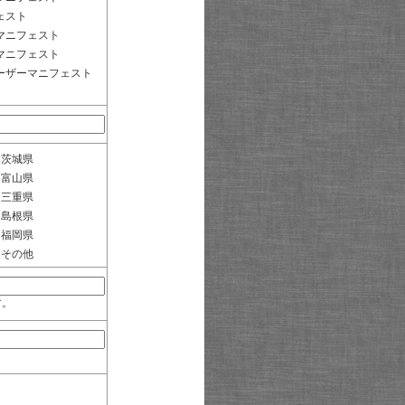
ェスト
マニフェスト
マニフェスト
ーザーマニフェスト
茨城県
富山県
三重県
島根県
福岡県
その他
す。