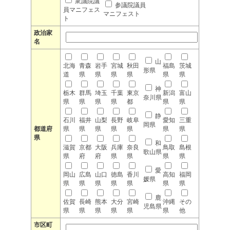
衆議院議
参議院議員
員マニフェス
マニフェスト
ト
政治家
名
山
北海
青森
岩手
宮城
秋田
福島
茨城
形県
道
県
県
県
県
県
県
神
栃木
群馬
埼玉
千葉
東京
新潟
富山
奈川県
県
県
県
県
都
県
県
静
石川
福井
山梨
長野
岐阜
愛知
三重
岡県
都道府
県
県
県
県
県
県
県
県
和
滋賀
京都
大阪
兵庫
奈良
鳥取
島根
歌山県
県
府
府
県
県
県
県
愛
岡山
広島
山口
徳島
香川
高知
福岡
媛県
県
県
県
県
県
県
県
鹿
佐賀
長崎
熊本
大分
宮崎
沖縄
その
児島県
県
県
県
県
県
県
他
市区町