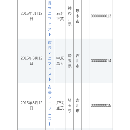
長
マ
神
厚
2015年3月12
ニ
石射
奈
木
0000000013
日
フ
正英
川
市
ェ
県
ス
ト
市
長
マ
埼
吉
2015年3月12
ニ
中原
玉
川
0000000014
日
フ
恵人
県
市
ェ
ス
ト
市
長
マ
埼
吉
2015年3月12
ニ
戸張
玉
川
0000000015
日
フ
胤茂
県
市
ェ
ス
ト