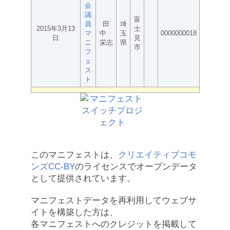
会
議
富
員
田
埼
2015年3月13
士
マ
中
玉
0000000018
日
見
ニ
栄志
県
市
フ
ェ
ス
ト
このマニフェストは、
クリエイティブコモ
ンズCC-BY
のライセンスでオープンデータ
として提供されています。
マニフェストデータを再利用してウェブサ
イトを構築した方は、
各マニフェストへのクレジットを掲載して