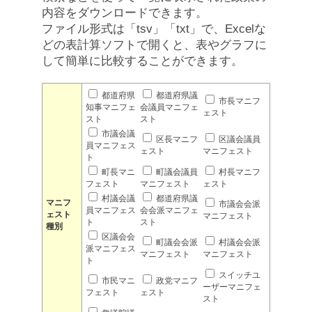
内容をダウンロードできます。
ファイル形式は「tsv」「txt」で、Excelな
どの表計算ソフトで開くと、表やグラフに
して簡単に比較することができます。
都道府県
都道府県議
市長マニフ
知事マニフェ
会議員マニフェ
ェスト
スト
スト
市議会議
区長マニフ
区議会議員
員マニフェス
ェスト
マニフェスト
ト
町長マニ
町議会議員
村長マニフ
フェスト
マニフェスト
ェスト
村議会議
都道府県議
マニフ
市議会会派
員マニフェス
会会派マニフェ
ェスト
マニフェスト
ト
スト
種別
区議会会
町議会会派
村議会会派
派マニフェス
マニフェスト
マニフェスト
ト
スイッチユ
市民マニ
政党マニフ
ーザーマニフェ
フェスト
ェスト
スト