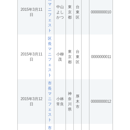
マ
中山
東
台
2015年3月11
ニ
よし
京
東
0000000010
日
フ
かつ
都
区
ェ
ス
ト
区
長
マ
東
台
2015年3月11
ニ
小柳
京
東
0000000011
日
フ
茂
都
区
ェ
ス
ト
市
長
マ
神
厚
2015年3月12
ニ
小林
奈
木
0000000012
日
フ
常良
川
市
ェ
県
ス
ト
市