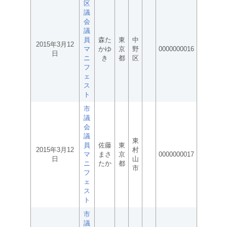
区
議
会
議
員
森た
東
中
2015年3月12
マ
かゆ
京
野
0000000016
日
ニ
き
都
区
フ
ェ
ス
ト
市
議
会
議
東
員
佐藤
東
2015年3月12
村
マ
まさ
京
0000000017
日
山
ニ
たか
都
市
フ
ェ
ス
ト
市
議