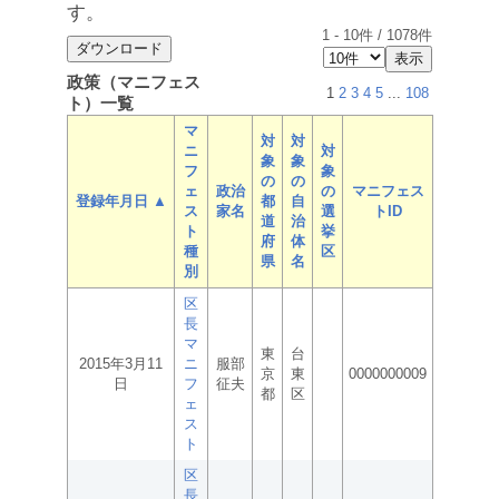
す。
1
-
10
件 /
1078
件
政策（マニフェス
1
2
3
4
5
...
108
ト）一覧
マ
対
対
ニ
対
象
象
フ
象
の
の
ェ
政治
の
マニフェス
登録年月日 ▲
都
自
ス
家名
選
トID
道
治
ト
挙
府
体
種
区
県
名
別
区
長
マ
東
台
2015年3月11
ニ
服部
京
東
0000000009
日
フ
征夫
都
区
ェ
ス
ト
区
長