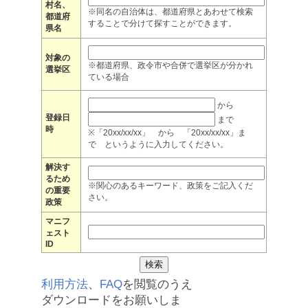
村名、
※同名の自治体は、都道府県とあわせて検索
都道府
することで分けて探すことができます。
県名
対象の
※都道府県、政令市や合併で選挙区が分かれ
選挙区
ている場合
から
登録日
まで
時
※「20xx/xx/xx」 から 「20xx/xx/xx」ま
で というように入力してください。
解決す
るため
※関心のあるキーワード、政策をご記入くだ
の重要
さい。
政策
マニフ
ェスト
ID
利用方法
、
FAQ
を閲覧のうえ
ダウンロードをお願いしま