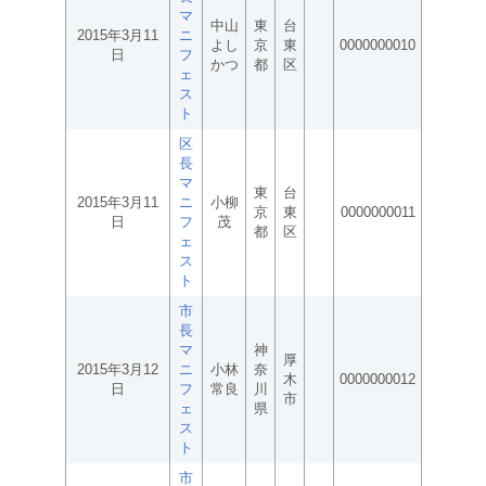
マ
中山
東
台
2015年3月11
ニ
よし
京
東
0000000010
日
フ
かつ
都
区
ェ
ス
ト
区
長
マ
東
台
2015年3月11
ニ
小柳
京
東
0000000011
日
フ
茂
都
区
ェ
ス
ト
市
長
マ
神
厚
2015年3月12
ニ
小林
奈
木
0000000012
日
フ
常良
川
市
ェ
県
ス
ト
市