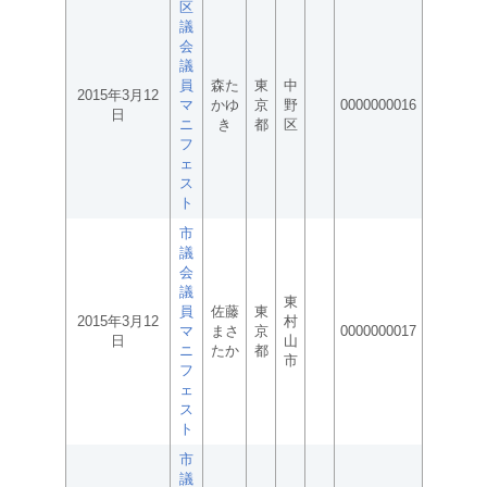
区
議
会
議
員
森た
東
中
2015年3月12
マ
かゆ
京
野
0000000016
日
ニ
き
都
区
フ
ェ
ス
ト
市
議
会
議
東
員
佐藤
東
2015年3月12
村
マ
まさ
京
0000000017
日
山
ニ
たか
都
市
フ
ェ
ス
ト
市
議