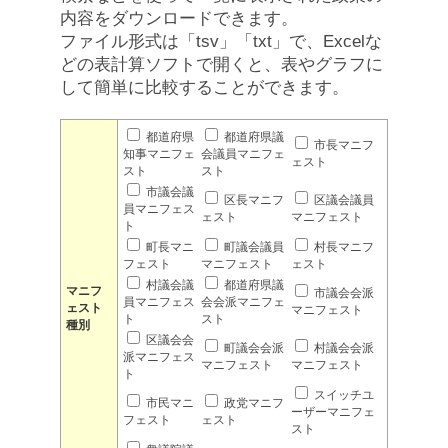
内容をダウンロードできます。
ファイル形式は「tsv」「txt」で、Excelな
どの表計算ソフトで開くと、表やグラフに
して簡単に比較することができます。
都道府県
都道府県議
市長マニフ
知事マニフェ
会議員マニフェ
ェスト
スト
スト
市議会議
区長マニフ
区議会議員
員マニフェス
ェスト
マニフェスト
ト
町長マニ
町議会議員
村長マニフ
フェスト
マニフェスト
ェスト
村議会議
都道府県議
マニフ
市議会会派
員マニフェス
会会派マニフェ
ェスト
マニフェスト
ト
スト
種別
区議会会
町議会会派
村議会会派
派マニフェス
マニフェスト
マニフェスト
ト
スイッチユ
市民マニ
政党マニフ
ーザーマニフェ
フェスト
ェスト
スト