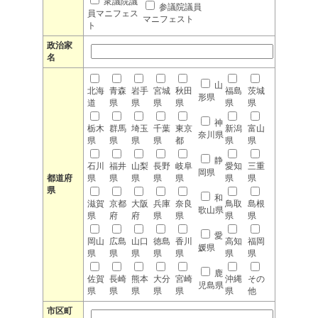
衆議院議
参議院議員
員マニフェス
マニフェスト
ト
政治家
名
山
北海
青森
岩手
宮城
秋田
福島
茨城
形県
道
県
県
県
県
県
県
神
栃木
群馬
埼玉
千葉
東京
新潟
富山
奈川県
県
県
県
県
都
県
県
静
石川
福井
山梨
長野
岐阜
愛知
三重
岡県
都道府
県
県
県
県
県
県
県
県
和
滋賀
京都
大阪
兵庫
奈良
鳥取
島根
歌山県
県
府
府
県
県
県
県
愛
岡山
広島
山口
徳島
香川
高知
福岡
媛県
県
県
県
県
県
県
県
鹿
佐賀
長崎
熊本
大分
宮崎
沖縄
その
児島県
県
県
県
県
県
県
他
市区町