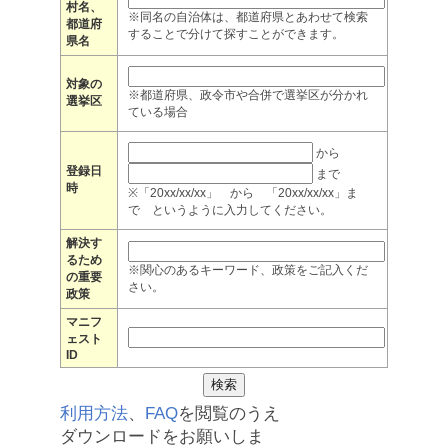
村名、
※同名の自治体は、都道府県とあわせて検索
都道府
することで分けて探すことができます。
県名
対象の
※都道府県、政令市や合併で選挙区が分かれ
選挙区
ている場合
から
登録日
まで
時
※「20xx/xx/xx」 から 「20xx/xx/xx」ま
で というように入力してください。
解決す
るため
※関心のあるキーワード、政策をご記入くだ
の重要
さい。
政策
マニフ
ェスト
ID
利用方法
、
FAQ
を閲覧のうえ
ダウンロードをお願いしま