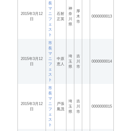
長
マ
神
厚
2015年3月12
ニ
石射
奈
木
0000000013
日
フ
正英
川
市
ェ
県
ス
ト
市
長
マ
埼
吉
2015年3月12
ニ
中原
玉
川
0000000014
日
フ
恵人
県
市
ェ
ス
ト
市
長
マ
埼
吉
2015年3月12
ニ
戸張
玉
川
0000000015
日
フ
胤茂
県
市
ェ
ス
ト