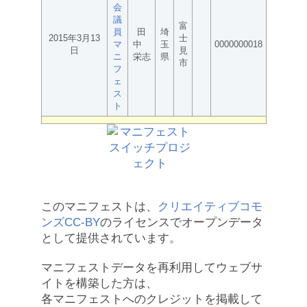
会
議
富
員
田
埼
2015年3月13
士
マ
中
玉
0000000018
日
見
ニ
栄志
県
市
フ
ェ
ス
ト
このマニフェストは、
クリエイティブコモ
ンズCC-BY
のライセンスでオープンデータ
として提供されています。
マニフェストデータを再利用してウェブサ
イトを構築した方は、
各マニフェストへのクレジットを掲載して