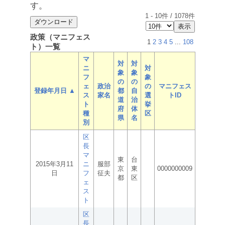
す。
1
-
10
件 /
1078
件
政策（マニフェス
1
2
3
4
5
...
108
ト）一覧
マ
対
対
ニ
対
象
象
フ
象
の
の
ェ
政治
の
マニフェス
登録年月日 ▲
都
自
ス
家名
選
トID
道
治
ト
挙
府
体
種
区
県
名
別
区
長
マ
東
台
2015年3月11
ニ
服部
京
東
0000000009
日
フ
征夫
都
区
ェ
ス
ト
区
長