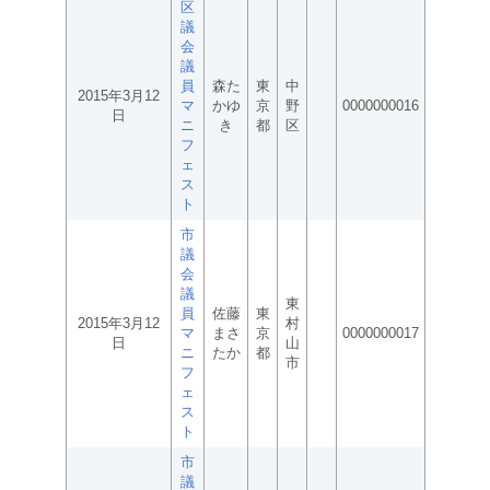
区
議
会
議
員
森た
東
中
2015年3月12
マ
かゆ
京
野
0000000016
日
ニ
き
都
区
フ
ェ
ス
ト
市
議
会
議
東
員
佐藤
東
2015年3月12
村
マ
まさ
京
0000000017
日
山
ニ
たか
都
市
フ
ェ
ス
ト
市
議