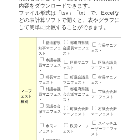
内容をダウンロードできます。
ファイル形式は「tsv」「txt」で、Excelな
どの表計算ソフトで開くと、表やグラフに
して簡単に比較することができます。
都道府県
都道府県議
市長マニフ
知事マニフェ
会議員マニフェ
ェスト
スト
スト
市議会議
区長マニフ
区議会議員
員マニフェス
ェスト
マニフェスト
ト
町長マニ
町議会議員
村長マニフ
フェスト
マニフェスト
ェスト
村議会議
都道府県議
マニフ
市議会会派
員マニフェス
会会派マニフェ
ェスト
マニフェスト
ト
スト
種別
区議会会
町議会会派
村議会会派
派マニフェス
マニフェスト
マニフェスト
ト
スイッチユ
市民マニ
政党マニフ
ーザーマニフェ
フェスト
ェスト
スト