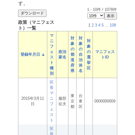
す。
1
-
10
件 /
1078
件
政策（マニフェス
1
2
3
4
5
...
108
ト）一覧
マ
対
対
ニ
対
象
象
フ
象
の
の
ェ
政治
の
マニフェス
登録年月日 ▲
都
自
ス
家名
選
トID
道
治
ト
挙
府
体
種
区
県
名
別
区
長
マ
東
台
2015年3月11
ニ
服部
京
東
0000000009
日
フ
征夫
都
区
ェ
ス
ト
区
長