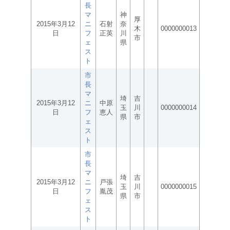
長
マ
神
厚
2015年3月12
ニ
石射
奈
木
0000000013
日
フ
正英
川
市
ェ
県
ス
ト
市
長
マ
埼
吉
2015年3月12
ニ
中原
玉
川
0000000014
日
フ
恵人
県
市
ェ
ス
ト
市
長
マ
埼
吉
2015年3月12
ニ
戸張
玉
川
0000000015
日
フ
胤茂
県
市
ェ
ス
ト