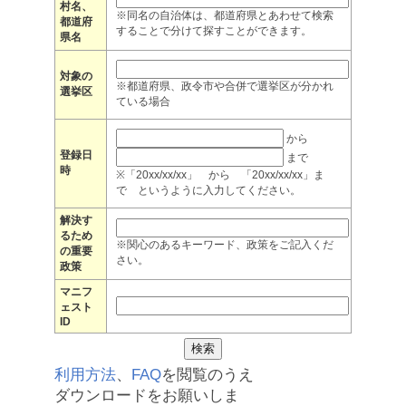
村名、
※同名の自治体は、都道府県とあわせて検索
都道府
することで分けて探すことができます。
県名
対象の
※都道府県、政令市や合併で選挙区が分かれ
選挙区
ている場合
から
登録日
まで
時
※「20xx/xx/xx」 から 「20xx/xx/xx」ま
で というように入力してください。
解決す
るため
※関心のあるキーワード、政策をご記入くだ
の重要
さい。
政策
マニフ
ェスト
ID
利用方法
、
FAQ
を閲覧のうえ
ダウンロードをお願いしま