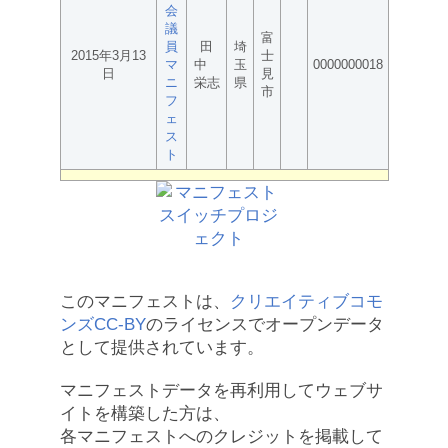
会
議
富
員
田
埼
2015年3月13
士
マ
中
玉
0000000018
日
見
ニ
栄志
県
市
フ
ェ
ス
ト
このマニフェストは、
クリエイティブコモ
ンズCC-BY
のライセンスでオープンデータ
として提供されています。
マニフェストデータを再利用してウェブサ
イトを構築した方は、
各マニフェストへのクレジットを掲載して