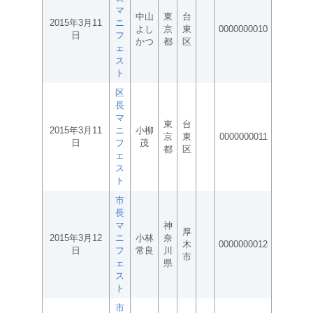
マ
中山
東
台
2015年3月11
ニ
よし
京
東
0000000010
日
フ
かつ
都
区
ェ
ス
ト
区
長
マ
東
台
2015年3月11
ニ
小柳
京
東
0000000011
日
フ
茂
都
区
ェ
ス
ト
市
長
マ
神
厚
2015年3月12
ニ
小林
奈
木
0000000012
日
フ
常良
川
市
ェ
県
ス
ト
市