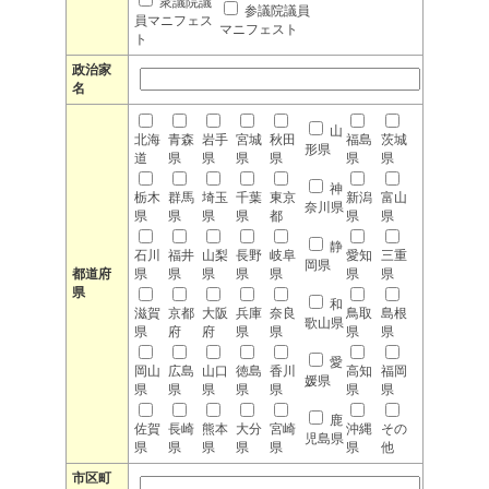
衆議院議
参議院議員
員マニフェス
マニフェスト
ト
政治家
名
山
北海
青森
岩手
宮城
秋田
福島
茨城
形県
道
県
県
県
県
県
県
神
栃木
群馬
埼玉
千葉
東京
新潟
富山
奈川県
県
県
県
県
都
県
県
静
石川
福井
山梨
長野
岐阜
愛知
三重
岡県
都道府
県
県
県
県
県
県
県
県
和
滋賀
京都
大阪
兵庫
奈良
鳥取
島根
歌山県
県
府
府
県
県
県
県
愛
岡山
広島
山口
徳島
香川
高知
福岡
媛県
県
県
県
県
県
県
県
鹿
佐賀
長崎
熊本
大分
宮崎
沖縄
その
児島県
県
県
県
県
県
県
他
市区町