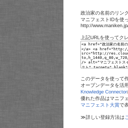
政治家の名前のリンク
マニフェストIDを使
http://www.maniken.j
上記URLを使ってク
このデータを使って
オープンデータを活
Knowledge Connector
優れた作品はマニフ
マニフェスト大賞
で
≫詳しい登録方法は