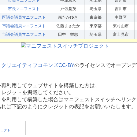
市長マニフェスト
中原恵人
埼玉県
吉川市
市長マニフェスト
戸張胤茂
埼玉県
吉川市
区議会議員マニフェスト
森たかゆき
東京都
中野区
市議会議員マニフェスト
佐藤まさたか
東京都
東村山市
市議会議員マニフェスト
田中 栄志
埼玉県
富士見市
、
クリエイティブコモンズCC-BY
のライセンスでオープンデ
を再利用してウェブサイトを構築した方は、
クレジットを掲載してください。
タを利用して構築した場合はマニフェストスイッチへリンク
あれば下記のようにクレジットの表記をお願いいたします。