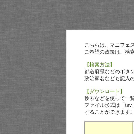
こちらは、マニフェ
ご希望の政策は、検
【検索方法】
都道府県などのボタ
政治家名なども記入
【ダウンロード】
検索などを使って一
ファイル形式は「tsv
することができます