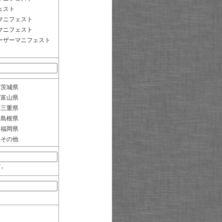
ェスト
マニフェスト
マニフェスト
ーザーマニフェスト
茨城県
富山県
三重県
島根県
福岡県
その他
す。