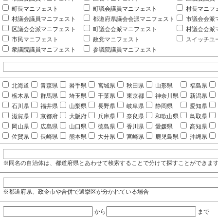
町長マニフェスト
町議会議員マニフェスト
村長マニフ
村議会議員マニフェスト
都道府県議会会派マニフェスト
市議会会派
区議会会派マニフェスト
町議会会派マニフェスト
村議会会派
市民マニフェスト
政党マニフェスト
スイッチユ
衆議院議員マニフェスト
参議院議員マニフェスト
北海道
青森県
岩手県
宮城県
秋田県
山形県
福島県
栃木県
群馬県
埼玉県
千葉県
東京都
神奈川県
新潟県
石川県
福井県
山梨県
長野県
岐阜県
静岡県
愛知県
滋賀県
京都府
大阪府
兵庫県
奈良県
和歌山県
鳥取県
岡山県
広島県
山口県
徳島県
香川県
愛媛県
高知県
佐賀県
長崎県
熊本県
大分県
宮崎県
鹿児島県
沖縄県
※同名の自治体は、都道府県とあわせて検索することで分けて探すことができま
※都道府県、政令市や合併で選挙区が分かれている場合
から
まで