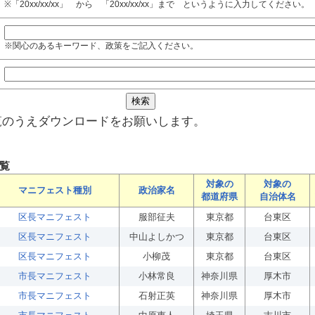
※「20xx/xx/xx」 から 「20xx/xx/xx」まで というように入力してください。
※関心のあるキーワード、政策をご記入ください。
覧のうえダウンロードをお願いします。
覧
対象の
対象の
マニフェスト種別
政治家名
都道府県
自治体名
区長マニフェスト
服部征夫
東京都
台東区
区長マニフェスト
中山よしかつ
東京都
台東区
区長マニフェスト
小柳茂
東京都
台東区
市長マニフェスト
小林常良
神奈川県
厚木市
市長マニフェスト
石射正英
神奈川県
厚木市