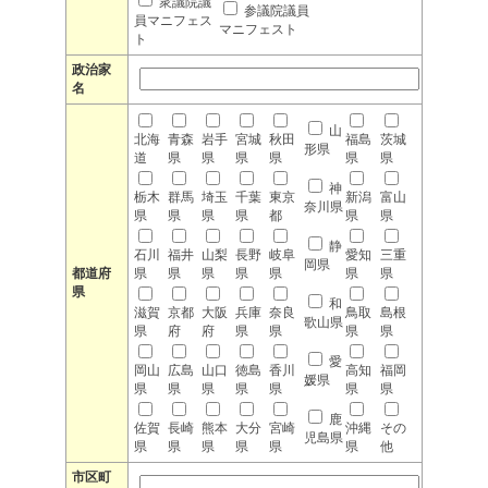
衆議院議
参議院議員
員マニフェス
マニフェスト
ト
政治家
名
山
北海
青森
岩手
宮城
秋田
福島
茨城
形県
道
県
県
県
県
県
県
神
栃木
群馬
埼玉
千葉
東京
新潟
富山
奈川県
県
県
県
県
都
県
県
静
石川
福井
山梨
長野
岐阜
愛知
三重
岡県
都道府
県
県
県
県
県
県
県
県
和
滋賀
京都
大阪
兵庫
奈良
鳥取
島根
歌山県
県
府
府
県
県
県
県
愛
岡山
広島
山口
徳島
香川
高知
福岡
媛県
県
県
県
県
県
県
県
鹿
佐賀
長崎
熊本
大分
宮崎
沖縄
その
児島県
県
県
県
県
県
県
他
市区町