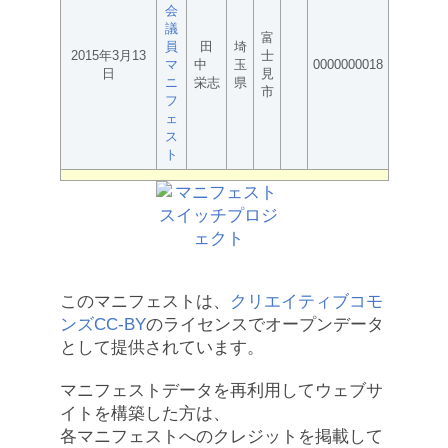
会
議
富
員
田
埼
2015年3月13
士
マ
中
玉
0000000018
日
見
ニ
栄志
県
市
フ
ェ
ス
ト
このマニフェストは、
クリエイティブコモ
ンズCC-BY
のライセンスでオープンデータ
として提供されています。
マニフェストデータを再利用してウェブサ
イトを構築した方は、
各マニフェストへのクレジットを掲載して