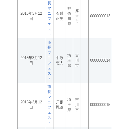
長
マ
神
厚
2015年3月12
ニ
石射
奈
木
0000000013
日
フ
正英
川
市
ェ
県
ス
ト
市
長
マ
埼
吉
2015年3月12
ニ
中原
玉
川
0000000014
日
フ
恵人
県
市
ェ
ス
ト
市
長
マ
埼
吉
2015年3月12
ニ
戸張
玉
川
0000000015
日
フ
胤茂
県
市
ェ
ス
ト