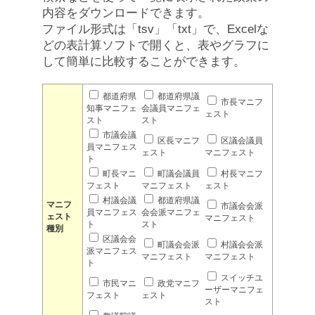
内容をダウンロードできます。
ファイル形式は「tsv」「txt」で、Excelな
どの表計算ソフトで開くと、表やグラフに
して簡単に比較することができます。
都道府県
都道府県議
市長マニフ
知事マニフェ
会議員マニフェ
ェスト
スト
スト
市議会議
区長マニフ
区議会議員
員マニフェス
ェスト
マニフェスト
ト
町長マニ
町議会議員
村長マニフ
フェスト
マニフェスト
ェスト
村議会議
都道府県議
マニフ
市議会会派
員マニフェス
会会派マニフェ
ェスト
マニフェスト
ト
スト
種別
区議会会
町議会会派
村議会会派
派マニフェス
マニフェスト
マニフェスト
ト
スイッチユ
市民マニ
政党マニフ
ーザーマニフェ
フェスト
ェスト
スト