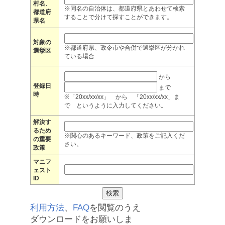
村名、
※同名の自治体は、都道府県とあわせて検索
都道府
することで分けて探すことができます。
県名
対象の
※都道府県、政令市や合併で選挙区が分かれ
選挙区
ている場合
から
登録日
まで
時
※「20xx/xx/xx」 から 「20xx/xx/xx」ま
で というように入力してください。
解決す
るため
※関心のあるキーワード、政策をご記入くだ
の重要
さい。
政策
マニフ
ェスト
ID
利用方法
、
FAQ
を閲覧のうえ
ダウンロードをお願いしま