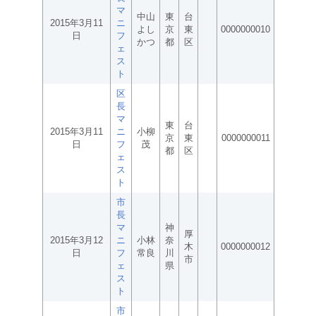
マ
中山
東
台
2015年3月11
ニ
よし
京
東
0000000010
日
フ
かつ
都
区
ェ
ス
ト
区
長
マ
東
台
2015年3月11
ニ
小柳
京
東
0000000011
日
フ
茂
都
区
ェ
ス
ト
市
長
マ
神
厚
2015年3月12
ニ
小林
奈
木
0000000012
日
フ
常良
川
市
ェ
県
ス
ト
市