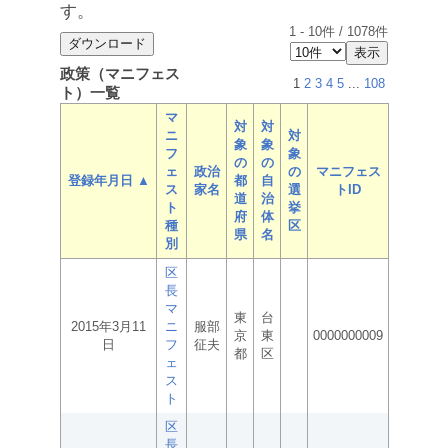
す。
1
-
10
件 /
1078
件
政策（マニフェス
1
2
3
4
5
...
108
ト）一覧
マ
対
対
ニ
対
象
象
フ
象
の
の
ェ
政治
の
マニフェス
登録年月日 ▲
都
自
ス
家名
選
トID
道
治
ト
挙
府
体
種
区
県
名
別
区
長
マ
東
台
2015年3月11
ニ
服部
京
東
0000000009
日
フ
征夫
都
区
ェ
ス
ト
区
長