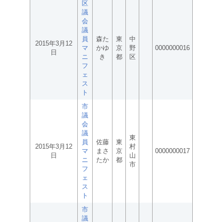
区
議
会
議
員
森た
東
中
2015年3月12
マ
かゆ
京
野
0000000016
日
ニ
き
都
区
フ
ェ
ス
ト
市
議
会
議
東
員
佐藤
東
2015年3月12
村
マ
まさ
京
0000000017
日
山
ニ
たか
都
市
フ
ェ
ス
ト
市
議