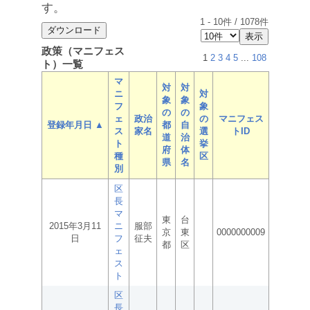
す。
1
-
10
件 /
1078
件
政策（マニフェス
1
2
3
4
5
...
108
ト）一覧
マ
対
対
ニ
対
象
象
フ
象
の
の
ェ
政治
の
マニフェス
登録年月日 ▲
都
自
ス
家名
選
トID
道
治
ト
挙
府
体
種
区
県
名
別
区
長
マ
東
台
2015年3月11
ニ
服部
京
東
0000000009
日
フ
征夫
都
区
ェ
ス
ト
区
長