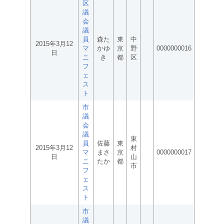
区
議
会
議
員
森た
東
中
2015年3月12
マ
かゆ
京
野
0000000016
日
ニ
き
都
区
フ
ェ
ス
ト
市
議
会
議
東
員
佐藤
東
2015年3月12
村
マ
まさ
京
0000000017
日
山
ニ
たか
都
市
フ
ェ
ス
ト
市
議