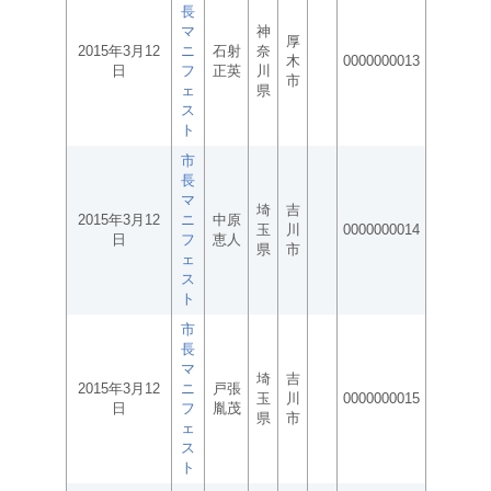
長
マ
神
厚
2015年3月12
ニ
石射
奈
木
0000000013
日
フ
正英
川
市
ェ
県
ス
ト
市
長
マ
埼
吉
2015年3月12
ニ
中原
玉
川
0000000014
日
フ
恵人
県
市
ェ
ス
ト
市
長
マ
埼
吉
2015年3月12
ニ
戸張
玉
川
0000000015
日
フ
胤茂
県
市
ェ
ス
ト