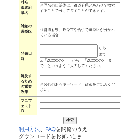
村名、
※同名の自治体は、都道府県とあわせて検索
都道府
することで分けて探すことができます。
県名
対象の
※都道府県、政令市や合併で選挙区が分かれ
選挙区
ている場合
から
登録日
まで
時
※「20xx/xx/xx」 から 「20xx/xx/xx」ま
で というように入力してください。
解決す
るため
※関心のあるキーワード、政策をご記入くだ
の重要
さい。
政策
マニフ
ェスト
ID
利用方法
、
FAQ
を閲覧のうえ
ダウンロードをお願いしま