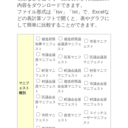
内容をダウンロードできます。
ファイル形式は「tsv」「txt」で、Excelな
どの表計算ソフトで開くと、表やグラフに
して簡単に比較することができます。
都道府県
都道府県議
市長マニフ
知事マニフェ
会議員マニフェ
ェスト
スト
スト
市議会議
区長マニフ
区議会議員
員マニフェス
ェスト
マニフェスト
ト
町長マニ
町議会議員
村長マニフ
フェスト
マニフェスト
ェスト
村議会議
都道府県議
マニフ
市議会会派
員マニフェス
会会派マニフェ
ェスト
マニフェスト
ト
スト
種別
区議会会
町議会会派
村議会会派
派マニフェス
マニフェスト
マニフェスト
ト
スイッチユ
市民マニ
政党マニフ
ーザーマニフェ
フェスト
ェスト
スト