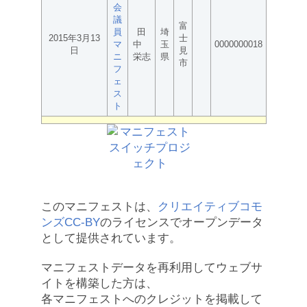
会
議
富
員
田
埼
2015年3月13
士
マ
中
玉
0000000018
日
見
ニ
栄志
県
市
フ
ェ
ス
ト
このマニフェストは、
クリエイティブコモ
ンズCC-BY
のライセンスでオープンデータ
として提供されています。
マニフェストデータを再利用してウェブサ
イトを構築した方は、
各マニフェストへのクレジットを掲載して