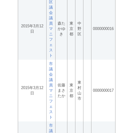
区
議
会
議
員
森た
東
中
2015年3月12
マ
かゆ
京
野
0000000016
日
ニ
き
都
区
フ
ェ
ス
ト
市
議
会
議
東
員
佐藤
東
2015年3月12
村
マ
まさ
京
0000000017
日
山
ニ
たか
都
市
フ
ェ
ス
ト
市
議