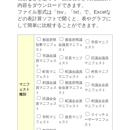
内容をダウンロードできます。
ファイル形式は「tsv」「txt」で、Excelな
どの表計算ソフトで開くと、表やグラフに
して簡単に比較することができます。
都道府県
都道府県議
市長マニフ
知事マニフェ
会議員マニフェ
ェスト
スト
スト
市議会議
区長マニフ
区議会議員
員マニフェス
ェスト
マニフェスト
ト
町長マニ
町議会議員
村長マニフ
フェスト
マニフェスト
ェスト
村議会議
都道府県議
マニフ
市議会会派
員マニフェス
会会派マニフェ
ェスト
マニフェスト
ト
スト
種別
区議会会
町議会会派
村議会会派
派マニフェス
マニフェスト
マニフェスト
ト
スイッチユ
市民マニ
政党マニフ
ーザーマニフェ
フェスト
ェスト
スト