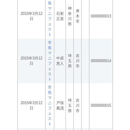
長
マ
神
厚
2015年3月12
ニ
石射
奈
木
0000000013
日
フ
正英
川
市
ェ
県
ス
ト
市
長
マ
埼
吉
2015年3月12
ニ
中原
玉
川
0000000014
日
フ
恵人
県
市
ェ
ス
ト
市
長
マ
埼
吉
2015年3月12
ニ
戸張
玉
川
0000000015
日
フ
胤茂
県
市
ェ
ス
ト