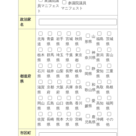
衆議院議
参議院議員
員マニフェス
マニフェスト
ト
政治家
名
山
北海
青森
岩手
宮城
秋田
福島
茨城
形県
道
県
県
県
県
県
県
神
栃木
群馬
埼玉
千葉
東京
新潟
富山
奈川県
県
県
県
県
都
県
県
静
石川
福井
山梨
長野
岐阜
愛知
三重
岡県
都道府
県
県
県
県
県
県
県
県
和
滋賀
京都
大阪
兵庫
奈良
鳥取
島根
歌山県
県
府
府
県
県
県
県
愛
岡山
広島
山口
徳島
香川
高知
福岡
媛県
県
県
県
県
県
県
県
鹿
佐賀
長崎
熊本
大分
宮崎
沖縄
その
児島県
県
県
県
県
県
県
他
市区町