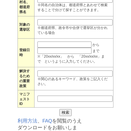
村名、
※同名の自治体は、都道府県とあわせて検索
都道府
することで分けて探すことができます。
県名
対象の
※都道府県、政令市や合併で選挙区が分かれ
選挙区
ている場合
から
登録日
まで
時
※「20xx/xx/xx」 から 「20xx/xx/xx」ま
で というように入力してください。
解決す
るため
※関心のあるキーワード、政策をご記入くだ
の重要
さい。
政策
マニフ
ェスト
ID
利用方法
、
FAQ
を閲覧のうえ
ダウンロードをお願いしま