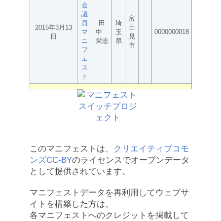
会
議
富
員
田
埼
2015年3月13
士
マ
中
玉
0000000018
日
見
ニ
栄志
県
市
フ
ェ
ス
ト
このマニフェストは、
クリエイティブコモ
ンズCC-BY
のライセンスでオープンデータ
として提供されています。
マニフェストデータを再利用してウェブサ
イトを構築した方は、
各マニフェストへのクレジットを掲載して