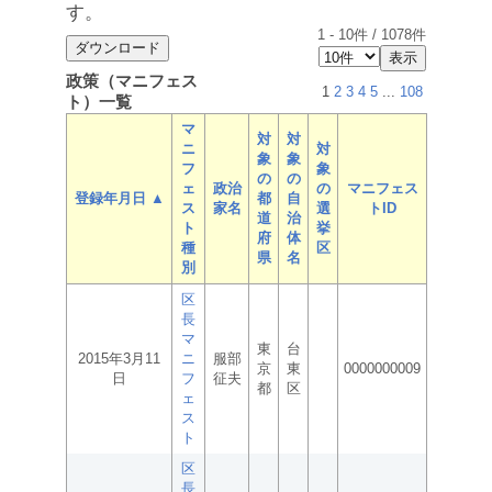
す。
1
-
10
件 /
1078
件
政策（マニフェス
1
2
3
4
5
...
108
ト）一覧
マ
対
対
ニ
対
象
象
フ
象
の
の
ェ
政治
の
マニフェス
登録年月日 ▲
都
自
ス
家名
選
トID
道
治
ト
挙
府
体
種
区
県
名
別
区
長
マ
東
台
2015年3月11
ニ
服部
京
東
0000000009
日
フ
征夫
都
区
ェ
ス
ト
区
長